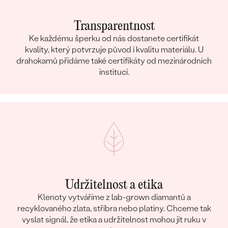
BARVA
:
G-H
PŮVOD:
Vytvořený v laboratoři
Transparentnost
Ke každému šperku od nás dostanete certifikát
kvality, který potvrzuje původ i kvalitu materiálu. U
drahokamů přidáme také certifikáty od mezinárodních
institucí.
Udržitelnost a etika
Klenoty vytváříme z lab-grown diamantů a
recyklovaného zlata, stříbra nebo platiny. Chceme tak
vyslat signál, že etika a udržitelnost mohou jít ruku v