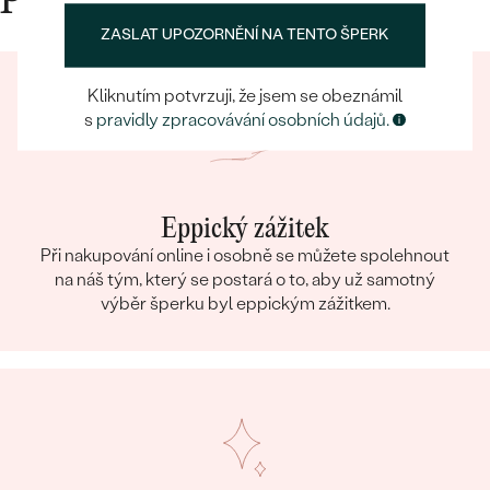
Proč nakupovat v Eppi
DRUH:
Lab-grown diamant
ZASLAT UPOZORNĚNÍ NA TENTO ŠPERK
POČET:
4
KARÁTOVÁ VÁHA
:
0.03 ct
Kliknutím potvrzuji, že jsem se obeznámil
ROZMĚRY:
1.25 mm (0.0075ct)
s
pravidly zpracovávání osobních údajů.
TVAR
:
Round
ČISTOTA
:
SI
BARVA
:
G-H
Eppický zážitek
PŮVOD:
Vytvořený v laboratoři
Při nakupování online i osobně se můžete spolehnout
na náš tým, který se postará o to, aby už samotný
Postranní drahokamy
výběr šperku byl eppickým zážitkem.
DRUH:
Lab-grown diamant
POČET:
4
KARÁTOVÁ VÁHA
:
0.024 ct
ROZMĚRY:
1.1 mm (0.006ct)
TVAR
:
Round
ČISTOTA
:
SI