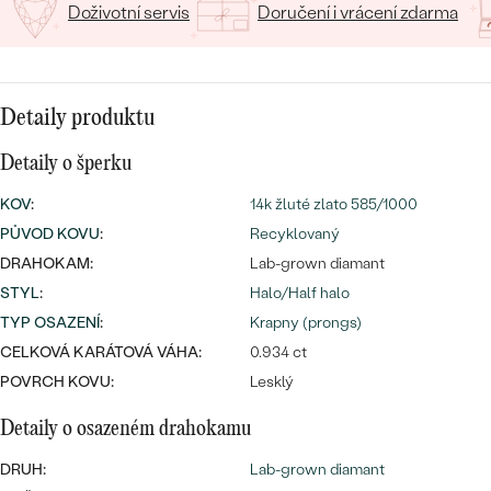
CENOVĚ DOSTUPNÉ
Doživotní servis
Doručení i vrácení zdarma
DRAHOKAM
CENOVĚ DOSTUPNÉ
S DRAHOKAMY
LUXUSNÍ
Nejprodávanější
LUXUSNÍ
S LAB-GROWN DIAMANTY
DLE MATERIÁLU
Detaily produktu
snubní prsteny
ZLATO
S PERLAMI
Detaily o šperku
PLATINA
KOV
:
14k žluté zlato 585/1000
DLE STYLU
PŮVOD KOVU
:
Recyklovaný
PROHLÉDNOUT
STŘÍBRO
PERSONALIZOVANÉ
DRAHOKAM:
Lab-grown diamant
STYL
:
Halo/Half halo
SYMBOLICKÉ
TYP OSAZENÍ
:
Krapny (prongs)
CELKOVÁ KARÁTOVÁ VÁHA:
0.934 ct
MINIMALISTICKÉ
POVRCH KOVU:
Lesklý
PODLE PŘÍLEŽITOSTI
Nejprodávanější
Detaily o osazeném drahokamu
DRUH:
Lab-grown diamant
PODLE BARVY