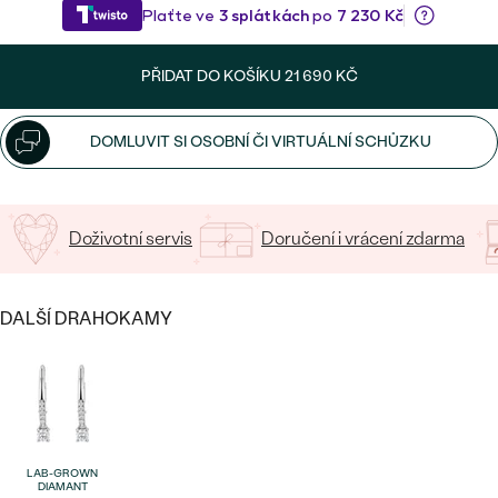
CENOVĚ DOSTUPNÉ
DRAHOKAM
CENOVĚ DOSTUPNÉ
S DRAHOKAMY
LUXUSNÍ
Nejprodávanější
PŘIDAT DO KOŠÍKU
21 690 KČ
LUXUSNÍ
S LAB-GROWN DIAMANTY
DLE MATERIÁLU
snubní prsteny
ZLATO
DOMLUVIT SI OSOBNÍ ČI VIRTUÁLNÍ SCHŮZKU
S PERLAMI
PLATINA
DLE STYLU
Doživotní servis
Doručení i vrácení zdarma
PROHLÉDNOUT
STŘÍBRO
PERSONALIZOVANÉ
DALŠÍ DRAHOKAMY
SYMBOLICKÉ
MINIMALISTICKÉ
PODLE PŘÍLEŽITOSTI
Nejprodávanější
LAB-GROWN
PODLE BARVY
DIAMANT