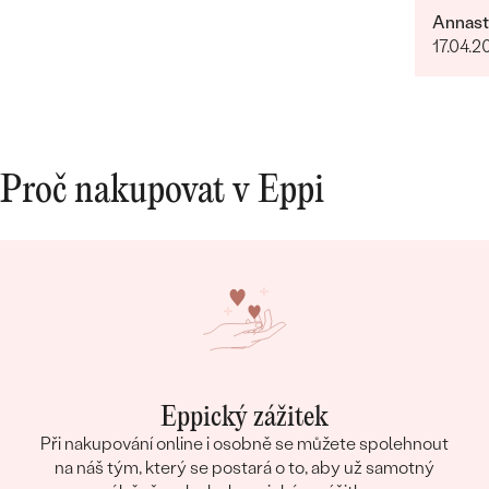
Oce
Annast
17.04.2
Proč nakupovat v Eppi
Eppický zážitek
Při nakupování online i osobně se můžete spolehnout
na náš tým, který se postará o to, aby už samotný