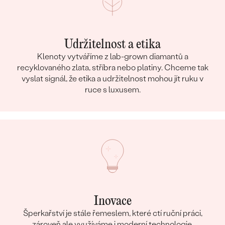
Udržitelnost a etika
Klenoty vytváříme z lab-grown diamantů a
recyklovaného zlata, stříbra nebo platiny. Chceme tak
vyslat signál, že etika a udržitelnost mohou jít ruku v
ruce s luxusem.
Inovace
Šperkařství je stále řemeslem, které ctí ruční práci,
zároveň ale využíváme i moderní technologie.