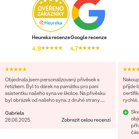
Heureka recenze
Google recenze
4.9
4.7
Objednala jsem personalizovaný přívěsek s
Nakoupi
řetízkem. Byl to dárek na památku pro paní
přijde 
asistentku našeho syna ve školce. Na přívěsku
certifi
byl obrázek od našeho syna, z druhé strany
rychlé,
věnování. Z obchodu se mi obratem ozvali a
chtěla 
Skv
Gabriela
dořešili jsme všechny detaily objednávky. Šperk
Rozhod
obj
28.06.2025
Zobrazit celou recenzi
je nádherný, udělal velikou radost, je originální a
přh
opravdová památka. Jednání s paní po e-mailu
čás
bylo rychlé a příjemné. Moc obchod doporučuji!