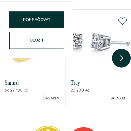
KARÁTOVÁ VÁHA
:
0.05 ct
ROZMĚRY:
1 mm (0.01ct)
POKRAČOVAT
TVAR
:
Round
ČISTOTA
:
SI
BARVA
:
G-H
ULOŽIT
PŮVOD:
Přírodní
Sigurd
Trey
od 27 190 Kč
29 290 Kč
SKLADEM
SKLADEM