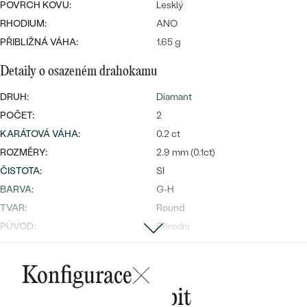
POVRCH KOVU:
Lesklý
RHODIUM:
ANO
PŘIBLIŽNÁ VÁHA:
1.65 g
Bestsellery
Detaily o osazeném drahokamu
DRUH:
Diamant
POČET:
2
KARÁTOVÁ VÁHA
:
0.2 ct
OBJEVIT
ROZMĚRY:
2.9 mm (0.1ct)
ČISTOTA
:
SI
BARVA
:
G-H
TVAR
:
Round
PŮVOD:
Přírodní
Postranní drahokamy
Konfigurace
DRUH:
Diamant
Mohlo by se vám líbit
POČET:
10