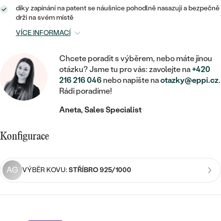
MINIMALISTICKÉ
RUČNĚ RYTÉ
DĚTSKÉ
díky zapínání na patent se náušnice pohodlně nasazují a bezpečně
ZAČÍT S LAB-GROWN DIAMANTEM
MEDAILONKY
DĚTSKÉ ŠPERKY
drží na svém místě
STATEMENT
S VÝPLNÍ
PIERCING
VÍCE INFORMACÍ
ZAČÍT S BAREVNÝM DIAMANTEM
ŘETÍZKY
BROŽE
PEČETNÍ
SVATEBNÍ SETY
Chcete poradit s výběrem, nebo máte jinou
VE TVARU SRDCE
DOPLŇKY
DLE KAMENE
DLE DRAHOKAMU
otázku? Jsme tu pro vás: zavolejte na
+420
PERSONALIZOVANÉ
216 216 046
nebo napište na
otazky@eppi.cz
.
S DIAMANTY
DLE CENY
SE ZVÍŘATY
DIAMANT
Rádi poradíme!
DLE MATERIÁLU
CENOVĚ DOSTUPNÉ
DLE DRAHOKAMU
S DRAHOKAMY
Aneta, Sales Specialist
LAB-GROWN DIAMANT
ZLATO
DLE DRAHOKAMU
S DIAMANTY
LUXUSNÍ
S PERLAMI
MOISSANIT
Konfigurace
S DIAMANTY
STŘÍBRO
S DRAHOKAMY
BAREVNÝ DIAMANT
S DRAHOKAMY
PLATINA
DLE CENY
AG
VÝBĚR KOVU:
STŘÍBRO 925/1000
S PERLAMI
CENOVĚ DOSTUPNÉ
ČERNÝ DIAMANT
S PERLAMI
DLE KAMENE
DLE CENY
LUXUSNÍ
SALT AND PEPPER DIAMANT
S DIAMANTY
DLE CENY