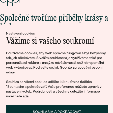
Společně tvoříme příběhy krásy a
lásky
Nastavení cookies
Vážíme si vašeho soukromí
Připojte se k nám!
Používáme cookies, aby web správně fungoval a byl bezpečný
tak, jak očekáváte. S vaším souhlasem je využíváme také pro
personalizaci reklam a analýzu návštěvnosti, což nám pomáhá
web vylepšovat. Podívejte se, jak
Google zpracovává osobní
údaje
.
Souhlas se všemi cookies udělíte kliknutím na tlačítko
"Souhlasím a pokračovat". Vaše preference můžete upravit v
nastavení voleb
. Podrobnosti a všechny důležité informace
© 2011 - 2026, Eppi.cz
naleznete
zde
.
SOUHLASÍM A POKRAČOVAT