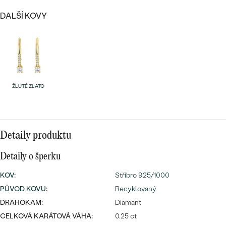
náušnice
Nejprodávanější
DALŠÍ KOVY
PODLE TVARU KAMENE
Personalizované
prsteny
NA MÍRU
PROHLÉDNOUT
přívěsky
DIAMANTY
ŽLUTÉ ZLATO
PROHLÉDNOUT
Wave kolekce
OBJEVIT
Detaily produktu
PROHLÉDNOUT
Detaily o šperku
KOV
:
Stříbro 925/1000
PŮVOD KOVU
:
Recyklovaný
DRAHOKAM:
Diamant
CELKOVÁ KARÁTOVÁ VÁHA:
0.25 ct