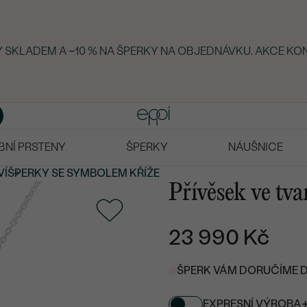
KY SKLADEM A −10 % NA ŠPERKY NA OBJEDNÁVKU. AKCE KON
BNÍ PRSTENY
ŠPERKY
NÁUŠNICE
VÍ
ŠPERKY SE SYMBOLEM KŘÍŽE
Přívěsek ve tv
23 990 Kč
ŠPERK VÁM DORUČÍME DO
EXPRESNÍ VÝROBA