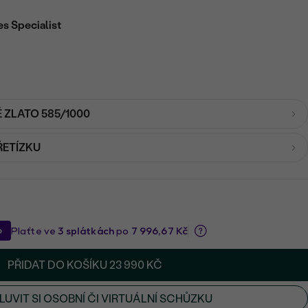
es Specialist
É ZLATO 585/1000
ŘETÍZKU
PŘIDAT DO KOŠÍKU
23 990 KČ
UVIT SI OSOBNÍ ČI VIRTUÁLNÍ SCHŮZKU