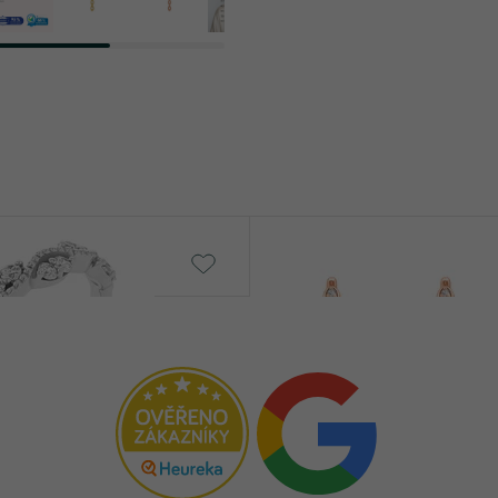
Wontisa
č
od 26 690 Kč