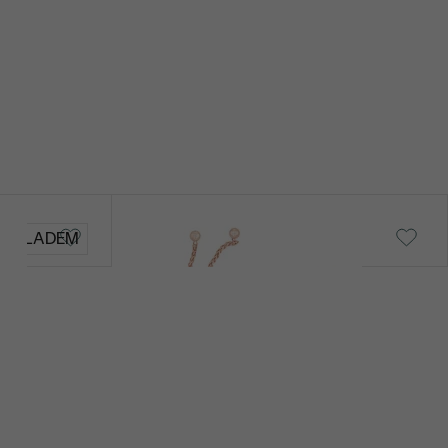
Magdalini
SKLADEM
od 79 290 Kč