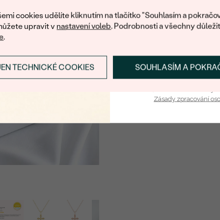
nákup.
emi cookies udělíte kliknutím na tlačítko "Souhlasím a pokračov
ůžete upravit v
nastavení voleb
. Podrobnosti a všechny důleži
e
.
JEN TECHNICKÉ COOKIES
SOUHLASÍM A POKRA
PŘIHLÁSIT SE A ZÍ
Vaša e-mailová adresa je 
Zásady zpracování os