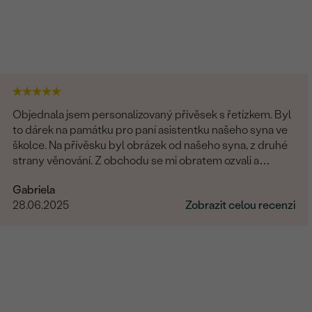
Objednala jsem personalizovaný přívěsek s řetízkem. Byl
to dárek na památku pro paní asistentku našeho syna ve
školce. Na přívěsku byl obrázek od našeho syna, z druhé
strany věnování. Z obchodu se mi obratem ozvali a
dořešili jsme všechny detaily objednávky. Šperk je
Gabriela
nádherný, udělal velikou radost, je originální a opravdová
28.06.2025
Zobrazit celou recenzi
památka. Jednání s paní po e-mailu bylo rychlé a
příjemné. Moc obchod doporučuji!