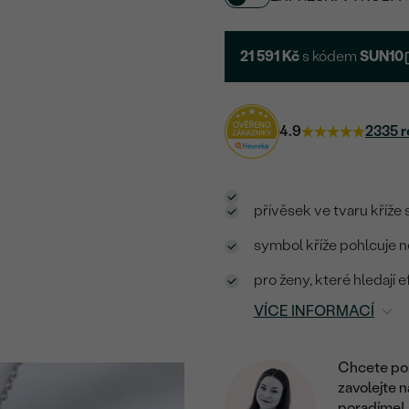
21 591 Kč
s kódem
SUN10
4.9
2335 r
přívěsek ve tvaru kříže 
symbol kříže pohlcuje ne
pro ženy, které hledají 
VÍCE INFORMACÍ
Chcete por
zavolejte 
poradíme!