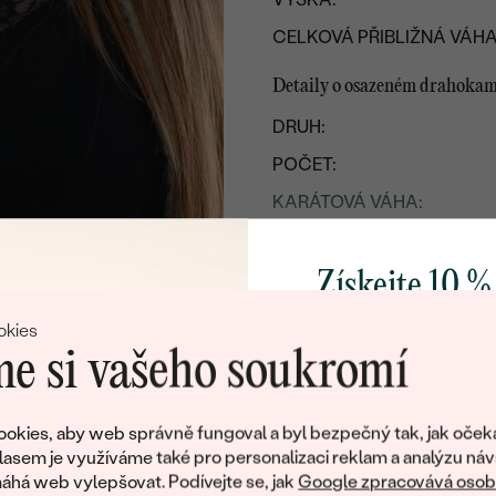
CELKOVÁ PŘIBLIŽNÁ VÁHA
Detaily o osazeném drahoka
DRUH:
POČET:
KARÁTOVÁ VÁHA
:
ROZMĚRY:
ČISTOTA
:
Získejte 10 %
BARVA
:
svůj první 
okies
TVAR
:
e si vašeho soukromí
PŮVOD:
Přidejte se k nám a 
poctivě vyráběných 
okies, aby web správně fungoval a byl bezpečný tak, jak oček
Jako dárek na přivítá
lasem je využíváme také pro personalizaci reklam a analýzu náv
zašleme slevový kód
há web vylepšovat. Podívejte se, jak
Google zpracovává osobn