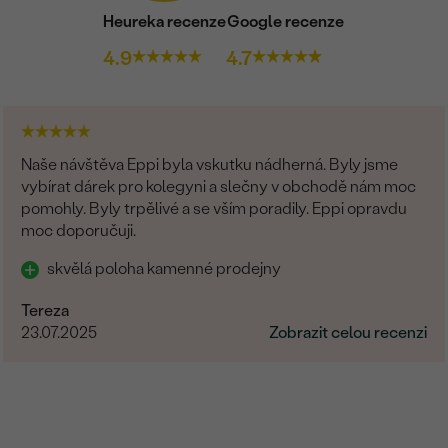
Heureka recenze
Google recenze
4.9
4.7
Naše návštěva Eppi byla vskutku nádherná. Byly jsme
vybírat dárek pro kolegyni a slečny v obchodě nám moc
pomohly. Byly trpělivé a se vším poradily. Eppi opravdu
moc doporučuji.
skvělá poloha kamenné prodejny
Tereza
23.07.2025
Zobrazit celou recenzi