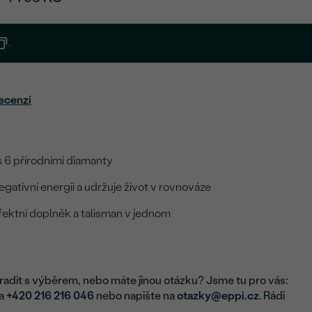
.
ecenzí
s 6 přírodními diamanty
gativní energii a udržuje život v rovnováze
efektní doplněk a talisman v jednom
adit s výběrem, nebo máte jinou otázku? Jsme tu pro vás:
na
+420 216 216 046
nebo napište na
otazky@eppi.cz
. Rádi