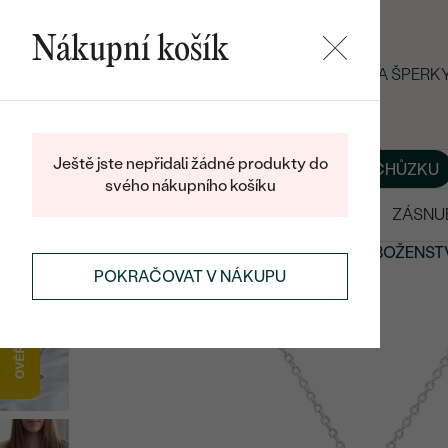
Nákupní košík
LETNÍ BLACK FRIDAY: −25 % NA ŠPER
Ještě jste nepřidali žádné produkty do
O NÁS
BLOG
ŠPERKY NA MÍRU
DOMLUVIT SI SCHŮZKU
svého nákupního košíku
VÝPRODEJ
SNUBNÍ PRSTENY
ZÁSNU
ŠPERKY
SYMBOLICKÉ ŠPERKY
SPIRITUALITA A NÁBOŽENST
POKRAČOVAT V NÁKUPU