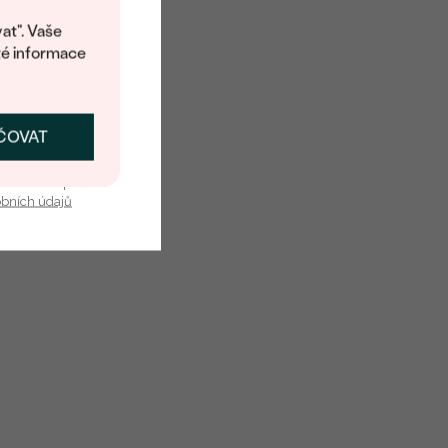
at". Vaše
té informace
ČOVAT
SKAT SLEVU
u nás v bezpečí.
obních údajů