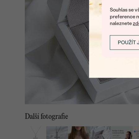
Souhlas se vš
preference m
naleznete
zd
POUŽÍT 
Další fotografie