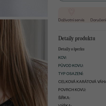
Doživotní servis
Doručení 
Detaily produktu
Detaily o šperku
KOV
:
PŮVOD KOVU
:
TYP OSAZENÍ
:
CELKOVÁ KARÁTOVÁ VÁH
POVRCH KOVU:
ŠÍŘKA:
VÝŠKA: