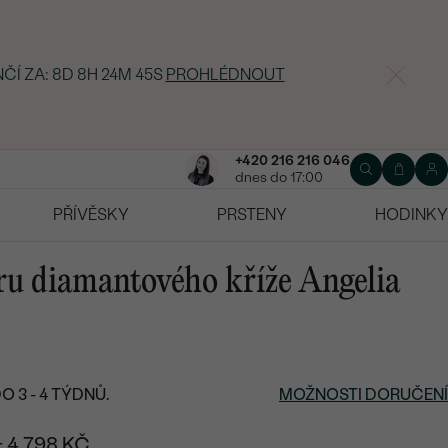
ČÍ ZA:
8D 8H 24M 44S
PROHLÉDNOUT
+420 216 216 046
dnes do 17:00
PŘÍVĚSKY
PRSTENY
HODINKY
aru diamantového kříže Angelia
 3 - 4 TÝDNŮ.
MOŽNOSTI DORUČENÍ
+ 4 798 KČ