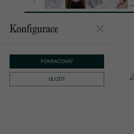
Konfigurace
Mohlo by se vám líbit
POKRAČOVAT
Talita
Britton
od 25 290 Kč
od 29 090 K
ULOŽIT