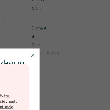
:
1.45 g
mu
Diamant
6
0.1 ct
1.5 mm (0.015ct)
SI
 slevu na
G-H
klenot
Round
Přírodní
objevte svět
šperků Eppi.
áváte.
ní vám obratem
štěvnosti,
 na váš první
í údaje
.