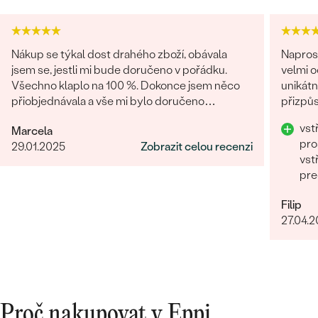
Nákup se týkal dost drahého zboží, obávala
Napros
jsem se, jestli mi bude doručeno v pořádku.
velmi 
Všechno klaplo na 100 %. Dokonce jsem něco
unikátn
přiobjednávala a vše mi bylo doručeno
přizpůs
najednou, jak mi slíbili. Obchod můžu rozhodně
precizn
vst
Marcela
doporučit.
pro
29.01.2025
Zobrazit celou recenzi
vst
pre
Filip
27.04.
Proč nakupovat v Eppi