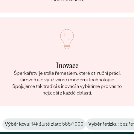
Inovace
Šperkařství je stále řemeslem, které ctí ruční práci,
zároveň ale využíváme i moderní technologie.
Spojujeme tak tradici s inovací a vybíráme pro vás to
nejlepší z každé oblasti.
Výběr kovu:
14k žluté zlato 585/1000
Výběr řetízku:
bez ře