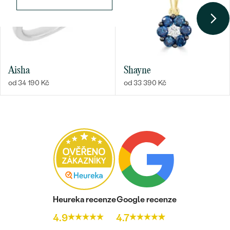
BARVA
:
G-H
PŮVOD:
Přírodní
Aisha
Shayne
od 34 190 Kč
od 33 390 Kč
Heureka recenze
Google recenze
4.9
4.7