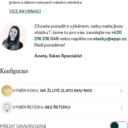
MINIMALISTICKÉ
RUČNĚ RYTÉ
jméno a datum narození vašeho miminka
DĚTSKÉ
ZAČÍT S LAB-GROWN DIAMANTEM
MEDAILONKY
DĚTSKÉ ŠPERKY
VÍCE INFORMACÍ
STATEMENT
S VÝPLNÍ
PIERCING
ZAČÍT S BAREVNÝM DIAMANTEM
ŘETÍZKY
BROŽE
Chcete poradit s výběrem, nebo máte jinou
PEČETNÍ
SVATEBNÍ SETY
otázku? Jsme tu pro vás: zavolejte na
+420
VE TVARU SRDCE
DOPLŇKY
DLE KAMENE
216 216 046
nebo napište na
otazky@eppi.cz
.
DLE DRAHOKAMU
PERSONALIZOVANÉ
Rádi poradíme!
S DIAMANTY
DLE CENY
SE ZVÍŘATY
DIAMANT
DLE MATERIÁLU
Aneta, Sales Specialist
CENOVĚ DOSTUPNÉ
DLE DRAHOKAMU
S DRAHOKAMY
LAB-GROWN DIAMANT
ZLATO
DLE DRAHOKAMU
Konfigurace
S DIAMANTY
LUXUSNÍ
S PERLAMI
MOISSANIT
S DIAMANTY
STŘÍBRO
S DRAHOKAMY
14K
VÝBĚR KOVU:
14K ŽLUTÉ ZLATO 585/1000
BAREVNÝ DIAMANT
S DRAHOKAMY
PLATINA
DLE CENY
S PERLAMI
CENOVĚ DOSTUPNÉ
ČERNÝ DIAMANT
S PERLAMI
VÝBĚR ŘETÍZKU:
BEZ ŘETÍZKU
DLE KAMENE
DLE CENY
LUXUSNÍ
SALT AND PEPPER DIAMANT
S DIAMANTY
PŘIDAT GRAVÍROVÁNÍ
DLE CENY