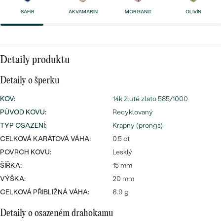
náušnice
Nejprodávanější
SAFÍR
AKVAMARÍN
MORGANIT
OLIVÍN
PODLE TVARU KAMENE
Personalizované
prsteny
NA MÍRU
PROHLÉDNOUT
přívěsky
Detaily produktu
DIAMANTY
Detaily o šperku
PROHLÉDNOUT
Wave kolekce
KOV
:
14k žluté zlato 585/1000
OBJEVIT
PŮVOD KOVU
:
Recyklovaný
TYP OSAZENÍ
:
Krapny (prongs)
CELKOVÁ KARÁTOVÁ VÁHA:
0.5 ct
PROHLÉDNOUT
POVRCH KOVU:
Lesklý
ŠÍŘKA:
15 mm
VÝŠKA:
20 mm
CELKOVÁ PŘIBLIŽNÁ VÁHA:
6.9 g
Detaily o osazeném drahokamu