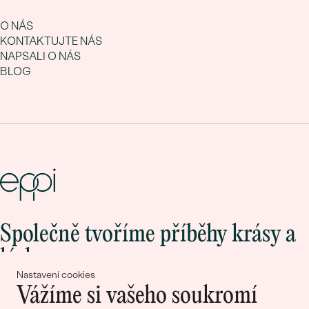
O NÁS
KONTAKTUJTE NÁS
NAPSALI O NÁS
BLOG
Společně tvoříme příběhy krásy a
lásky
Nastavení cookies
Vážíme si vašeho soukromí
Připojte se k nám!