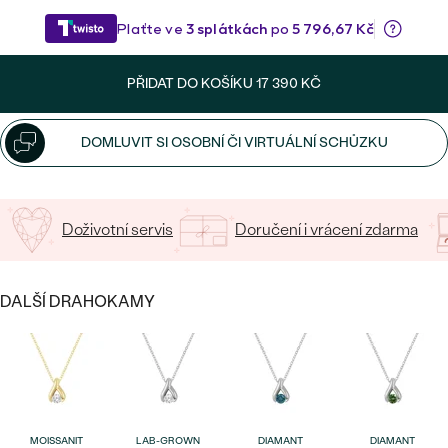
CENOVĚ DOSTUPNÉ
DRAHOKAM
CENOVĚ DOSTUPNÉ
S DRAHOKAMY
LUXUSNÍ
Nejprodávanější
LUXUSNÍ
S LAB-GROWN DIAMANTY
PŘIDAT DO KOŠÍKU
17 390 KČ
DLE MATERIÁLU
snubní prsteny
ZLATO
S PERLAMI
DOMLUVIT SI OSOBNÍ ČI VIRTUÁLNÍ SCHŮZKU
PLATINA
DLE STYLU
PROHLÉDNOUT
STŘÍBRO
Doživotní servis
Doručení i vrácení zdarma
PERSONALIZOVANÉ
SYMBOLICKÉ
DALŠÍ DRAHOKAMY
MINIMALISTICKÉ
PODLE PŘÍLEŽITOSTI
Nejprodávanější
PODLE BARVY
MOISSANIT
LAB-GROWN
DIAMANT
DIAMANT