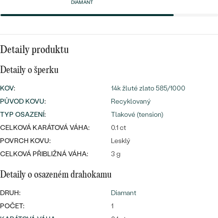
náušnice
DIAMANT
Nejprodávanější
PODLE TVARU KAMENE
Personalizované
prsteny
NA MÍRU
PROHLÉDNOUT
přívěsky
Detaily produktu
DIAMANTY
Detaily o šperku
PROHLÉDNOUT
KOV
:
14k žluté zlato 585/1000
Wave kolekce
OBJEVIT
PŮVOD KOVU
:
Recyklovaný
TYP OSAZENÍ
:
Tlakové (tension)
CELKOVÁ KARÁTOVÁ VÁHA:
0.1 ct
POVRCH KOVU:
Lesklý
PROHLÉDNOUT
CELKOVÁ PŘIBLIŽNÁ VÁHA:
3 g
Detaily o osazeném drahokamu
DRUH:
Diamant
POČET:
1