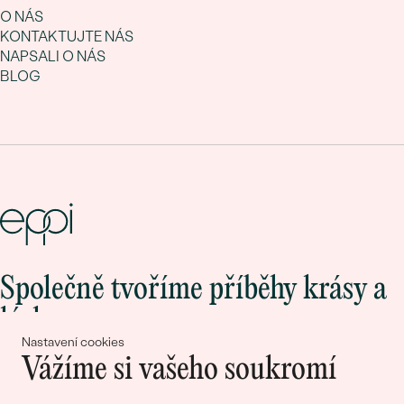
O NÁS
KONTAKTUJTE NÁS
NAPSALI O NÁS
BLOG
Společně tvoříme příběhy krásy a
lásky
Nastavení cookies
Vážíme si vašeho soukromí
Připojte se k nám!