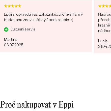
Eppi si opravdu váží zákazníků...určitě si tam v
Naprost
budoucnu znovu nějaký šperk koupím :)
přesahuj
krásně z
Luxusní servis
nádhern
Martina
Lucie
06.07.2025
21.04.
Proč nakupovat v Eppi