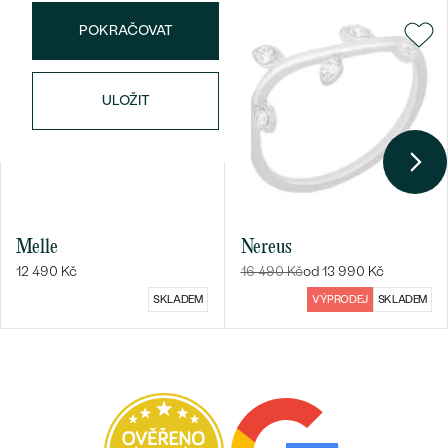
POKRAČOVAT
Bestsellery
ULOŽIT
OBJEVIT
Melle
Nereus
12 490 Kč
16 490 Kč
od 13 990 Kč
SKLADEM
VÝPRODEJ
SKLADEM