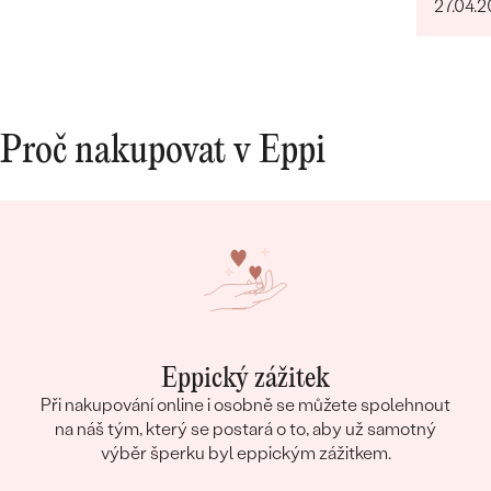
27.04.
Proč nakupovat v Eppi
Eppický zážitek
Při nakupování online i osobně se můžete spolehnout
na náš tým, který se postará o to, aby už samotný
výběr šperku byl eppickým zážitkem.