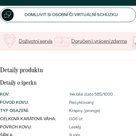
CENOVĚ DOSTUPNÉ
DRAHOKAM
CENOVĚ DOSTUPNÉ
S DRAHOKAMY
DOMLUVIT SI OSOBNÍ ČI VIRTUÁLNÍ SCHŮZKU
LUXUSNÍ
Nejprodávanější
LUXUSNÍ
S LAB-GROWN DIAMANTY
DLE MATERIÁLU
snubní prsteny
ZLATO
S PERLAMI
Doživotní servis
Doručení i vrácení zdarma
PLATINA
DLE STYLU
PROHLÉDNOUT
STŘÍBRO
Detaily produktu
PERSONALIZOVANÉ
Detaily o šperku
SYMBOLICKÉ
KOV
:
14k bílé zlato 585/1000
MINIMALISTICKÉ
PŮVOD KOVU
:
Recyklovaný
TYP OSAZENÍ
:
Krapny (prongs)
PODLE PŘÍLEŽITOSTI
Nejprodávanější
CELKOVÁ KARÁTOVÁ VÁHA:
0.06 ct
POVRCH KOVU:
Lesklý
PODLE BARVY
ŠÍŘKA:
9 mm