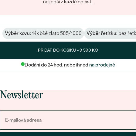
nejlepší z každé oblasti.
Výběr kovu:
14k bílé zlato 585/1000
Výběr řetízku:
bez řetí
PŘIDAT DO KOŠÍKU -
9 590 KČ
Dodání do 24 hod. nebo ihned
na prodejně
Newsletter