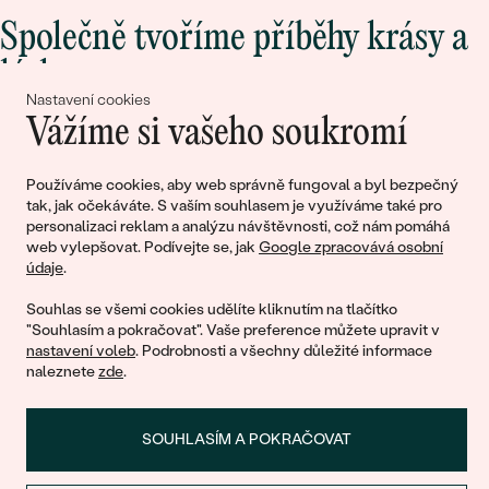
Společně tvoříme příběhy krásy a
lásky
Nastavení cookies
Vážíme si vašeho soukromí
Připojte se k nám!
Používáme cookies, aby web správně fungoval a byl bezpečný
tak, jak očekáváte. S vaším souhlasem je využíváme také pro
personalizaci reklam a analýzu návštěvnosti, což nám pomáhá
web vylepšovat. Podívejte se, jak
Google zpracovává osobní
údaje
.
Souhlas se všemi cookies udělíte kliknutím na tlačítko
"Souhlasím a pokračovat". Vaše preference můžete upravit v
nastavení voleb
. Podrobnosti a všechny důležité informace
© 2011 - 2026, Eppi.cz
naleznete
zde
.
SOUHLASÍM A POKRAČOVAT