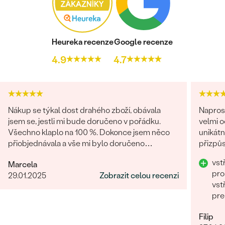
Heureka recenze
Google recenze
4.9
4.7
Nákup se týkal dost drahého zboží, obávala
Napros
jsem se, jestli mi bude doručeno v pořádku.
velmi 
Všechno klaplo na 100 %. Dokonce jsem něco
unikátn
přiobjednávala a vše mi bylo doručeno
přizpůs
najednou, jak mi slíbili. Obchod můžu rozhodně
precizn
vst
Marcela
doporučit.
pro
29.01.2025
Zobrazit celou recenzi
vst
pre
Filip