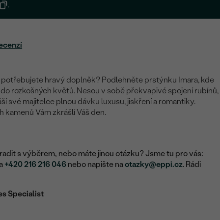
.
ecenzí
a potřebujete hravý doplněk? Podlehněte prstýnku Imara, kde
 do rozkošných květů. Nesou v sobě překvapivé spojení rubínů,
áší své majitelce plnou dávku luxusu, jiskření a romantiky.
h kamenů Vám zkrášlí Váš den.
adit s výběrem, nebo máte jinou otázku? Jsme tu pro vás:
na
+420 216 216 046
nebo napište na
otazky@eppi.cz
. Rádi
es Specialist