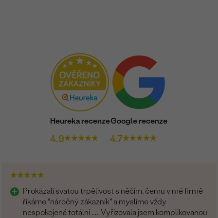
TVAR
:
ČISTOTA
:
BARVA
:
BRUS
:
Heureka recenze
Google recenze
4.9
4.7
Prokázali svatou trpělivost s něčím, čemu v mé firmě
říkáme “náročný zákazník” a myslíme vždy
nespokojená totální … Vyřizovala jsem komplikovanou