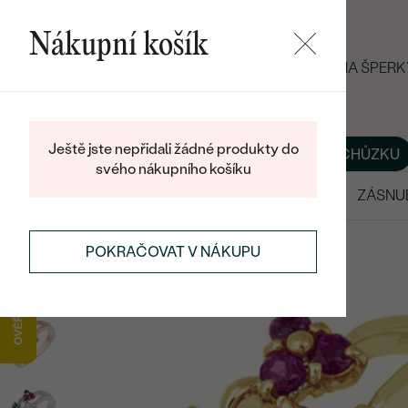
Nákupní košík
LETNÍ BLACK FRIDAY: −25 % NA ŠPE
Ještě jste nepřidali žádné produkty do
O NÁS
BLOG
ŠPERKY NA MÍRU
DOMLUVIT SI SCHŮZKU
svého nákupního košíku
VÝPRODEJ
SNUBNÍ PRSTENY
ZÁSNU
PRSTENY
PRSTENY S DRAHOKAMY
POKRAČOVAT V NÁKUPU