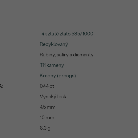
14k žluté zlato 585/1000
Recyklovaný
Rubíny, safíry a diamanty
Tři kameny
Krapny (prongs)
A:
0.44 ct
Vysoký lesk
4.5 mm
10 mm
6.3 g