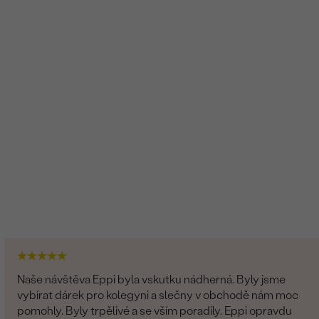
Round
SI1
G-H
Velmi dobrý
Naše návštěva Eppi byla vskutku nádherná. Byly jsme
vybírat dárek pro kolegyni a slečny v obchodě nám moc
pomohly. Byly trpělivé a se vším poradily. Eppi opravdu