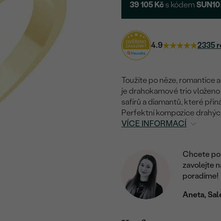
39 105 Kč
s kódem
SUN10
4.9
2335 r
Toužíte po něze, romantice 
je drahokamové trio vloženo
safírů a diamantů, které přin
Perfektní kompozice drahýc
VÍCE INFORMACÍ
Chcete por
zavolejte 
poradíme!
Aneta, Sal