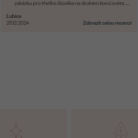
zakázku pro třetího člověka na druhém konci světa a
zvládli to skvěle. Musím moc poděkovat.
Ľubica
25.12.2024
Zobrazit celou recenzi