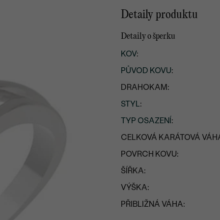
Detaily produktu
Detaily o šperku
KOV
:
PŮVOD KOVU
:
DRAHOKAM:
STYL
:
TYP OSAZENÍ
:
CELKOVÁ KARÁTOVÁ VÁH
POVRCH KOVU:
ŠÍŘKA:
VÝŠKA:
PŘIBLIŽNÁ VÁHA: