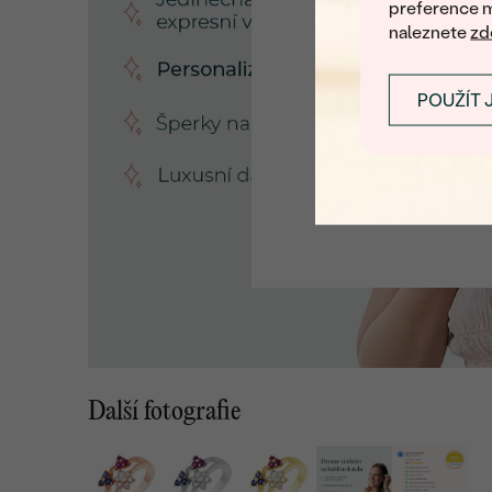
preference m
naleznete
zd
POUŽÍT 
Další fotografie