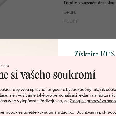
Detaily o osazeném drahoka
DRUH:
POČET:
KARÁTOVÁ VÁHA:
ROZMĚRY:
ČISTOTA
:
Získejte 10 %
BARVA:
svůj první 
okies
TVAR
:
e si vašeho soukromí
BRUS
:
Přidejte se k nám a 
PŮVOD:
poctivě vyráběných 
okies, aby web správně fungoval a byl bezpečný tak, jak oček
Jako dárek na přivítá
Postranní drahokamy
lasem je využíváme také pro personalizaci reklam a analýzu náv
Litujeme, ale tento šperk si už své majitele našel
zašleme slevový kód
há web vylepšovat. Podívejte se, jak
Google zpracovává osobn
DRUH:
nákup.
eká množství podobných produktů. Pokud chcete být informováni
emi cookies udělíte kliknutím na tlačítko "Souhlasím a pokračov
šperku, zanechte nám svůj e-mail.
POČET: