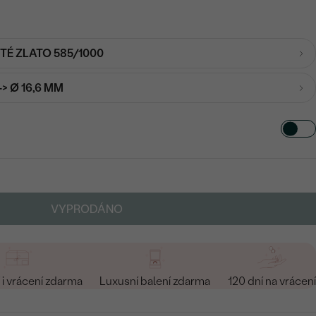
UTÉ ZLATO 585/1000
-> Ø 16,6 MM
VYPRODÁNO
i vrácení zdarma
Luxusní balení zdarma
120 dní na vrácení