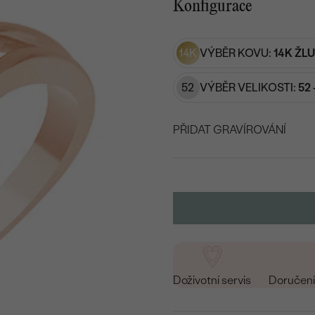
Konfigurace
14K
VÝBĚR KOVU:
14K ŽL
52
VÝBĚR VELIKOSTI:
52 
PŘIDAT GRAVÍROVÁNÍ
VYBERTE FONT
Napište iniciály/text
15
/ 15 ZNAKŮ
Doživotní servis
Doručení 