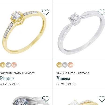
14k
14k
14k
14k
14k
14k
14k žluté zlato, Diamant
14k bílé zlato, Diamant
Plautine
Ximena
od 25 590 Kč
od 19 790 Kč