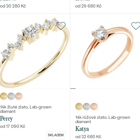
od 30 280 Kč
od 29 680 Kč
14k
14k
14k
14k
14k
14k
14k žluté zlato, Lab-grown
diamant
14k růžové zlato, Lab-grown
Percy
diamant
od 17 090 Kč
Katya
SKLADEM
od 32 680 Kč