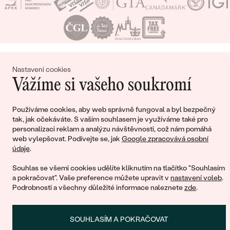
Nákupní košík
Nastavení cookies
Vážíme si vašeho soukromí
Používáme cookies, aby web správně fungoval a byl bezpečný
tak, jak očekáváte. S vaším souhlasem je využíváme také pro
Ještě jste nepřidali žádné produkty do svého
personalizaci reklam a analýzu návštěvnosti, což nám pomáhá
nákupního košíku
web vylepšovat. Podívejte se, jak
Google zpracovává osobní
údaje
.
Souhlas se všemi cookies udělíte kliknutím na tlačítko "Souhlasím
a pokračovat". Vaše preference můžete upravit v
nastavení voleb
.
POKRAČOVAT V NÁKUPU
Podrobnosti a všechny důležité informace naleznete
zde
.
SOUHLASÍM A POKRAČOVAT