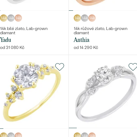
14k
14k
14k
14k
14k
14k
14k bílé zlato, Lab-grown
14k růžové zlato, Lab-grown
diamant
diamant
Yadu
Anthia
od 31 080 Kč
od 14 290 Kč
14k
14k
14k
14k
14k
14k