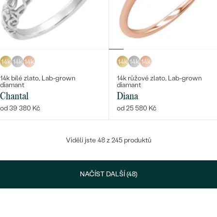
14k
14k
14k
14k
14k
14k
14k bílé zlato, Lab-grown
14k růžové zlato, Lab-grown
diamant
diamant
Chantal
Diana
od 39 380 Kč
od 25 580 Kč
Viděli jste 48 z 245 produktů
NAČÍST DALŠÍ (48)