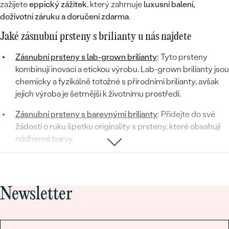
zažijete
eppický zážitek
, který zahrnuje
luxusní balení,
doživotní záruku a doručení zdarma
.
Jaké zásnubní prsteny s brilianty u nás najdete
Zásnubní prsteny s lab-grown brilianty
: Tyto prsteny
kombinují inovaci a etickou výrobu. Lab-grown brilianty jsou
chemicky a fyzikálně totožné s přírodními brilianty, avšak
jejich výroba je šetrnější k životnímu prostředí.
Zásnubní prsteny s barevnými brilianty
: Přidejte do své
žádosti o ruku špetku originality s prsteny, které obsahují
nádherné barvy.
Zásnubní prsteny s černými brilianty
: Černé brilianty
přinášejí do zásnubního prstenu tajemství a eleganci. Jsou
perfektní volbou pro ty, kteří chtějí vyjádřit svou
Newsletter
jedinečnost a odvahu.
Zásnubní prsteny se salt and pepper brilianty
: Tyto
prsteny se vyznačují svou jedinečnou texturou a vzory,