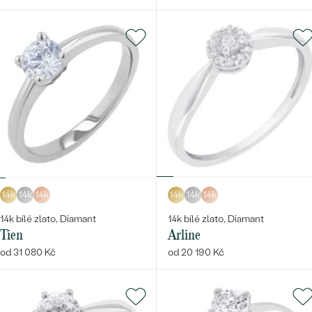
14k
14k
14k
14k
14k
14k
14k bílé zlato, Diamant
14k bílé zlato, Diamant
Tien
Arline
od 31 080 Kč
od 20 190 Kč