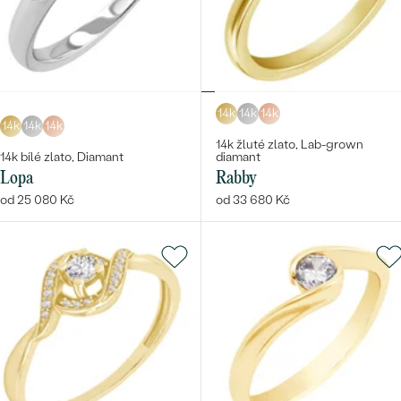
14k
14k
14k
14k
14k
14k
14k žluté zlato, Lab-grown
14k bílé zlato, Diamant
diamant
Lopa
Rabby
od 25 080 Kč
od 33 680 Kč