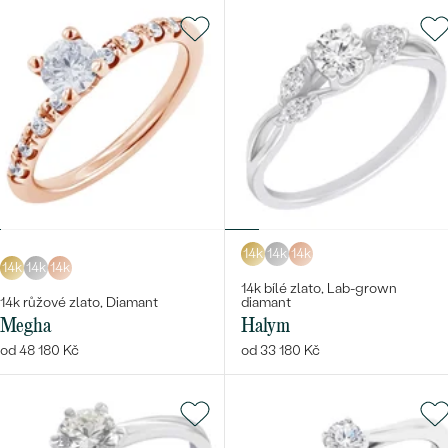
14k
14k
14k
14k
14k
14k
14k bílé zlato, Lab-grown
14k růžové zlato, Diamant
diamant
Megha
Halym
od 48 180 Kč
od 33 180 Kč