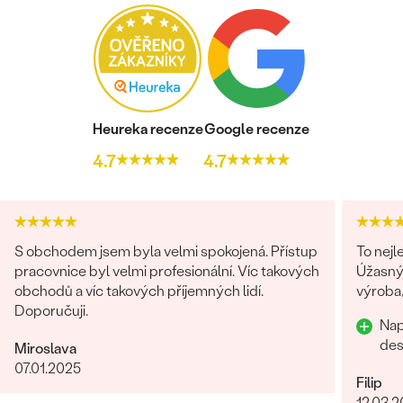
Heureka recenze
Google recenze
4.7
4.7
S obchodem jsem byla velmi spokojená. Přístup
To nejl
pracovnice byl velmi profesionální. Víc takových
Úžasný 
obchodů a víc takových příjemných lidí.
výroba,
Doporučuji.
Nap
des
Miroslava
07.01.2025
Filip
12.03.