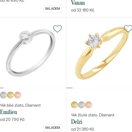
od 16 690 Kč
Vanan
SKLADEM
od 32 180 Kč
14k
14k
14k
14k
14k
14k
14k bílé zlato, Diamant
Emilien
14k žluté zlato, Diamant
od 20 790 Kč
Delzi
SKLADEM
od 21 380 Kč