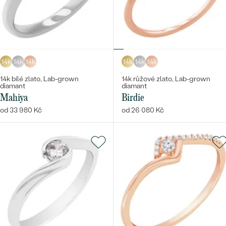
14k
14k
14k
14k
14k
14k
14k bílé zlato, Lab-grown
14k růžové zlato, Lab-grown
diamant
diamant
Mahiya
Birdie
od 33 980 Kč
od 26 080 Kč