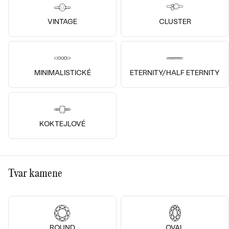
14k
14k
14k
14k
14k
14k
VINTAGE
CLUSTER
14k žluté zlato, Diamant
14k bílé zlato, Diamant
Iravan
Tila
Bestsellery
od 29 680 Kč
od 36 780 Kč
MINIMALISTICKÉ
ETERNITY/HALF ETERNITY
OBJEVIT
KOKTEJLOVÉ
Tvar kamene
14k
14k
14k
14k
14k
14k
14k bílé zlato, Lab-grown
14k bílé zlato, Diamant
diamant
ROUND
OVAL