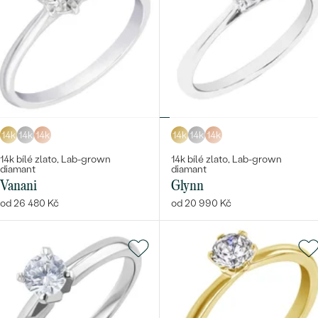
14k
14k
14k
14k
14k
14k
14k bílé zlato, Lab-grown
14k bílé zlato, Lab-grown
diamant
diamant
Vanani
Glynn
od 26 480 Kč
od 20 990 Kč