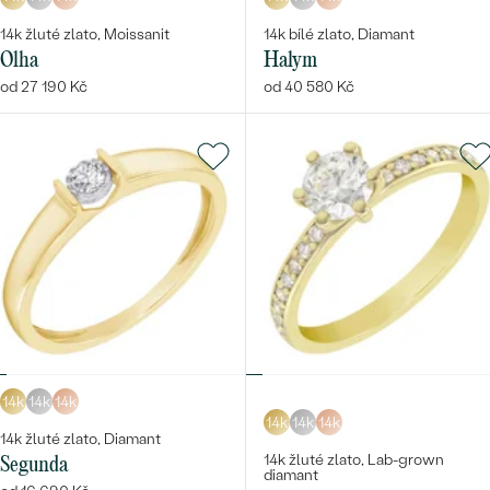
14k žluté zlato, Moissanit
14k bílé zlato, Diamant
Olha
Halym
od 27 190 Kč
od 40 580 Kč
14k
14k
14k
14k
14k
14k
14k žluté zlato, Diamant
14k žluté zlato, Lab-grown
Segunda
diamant