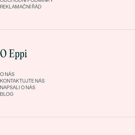
OBCHODNÍ PODMÍNKY
Jak dlouho trvá výroba zásnubního prstenu s briliantem?
REKLAMAČNÍ ŘÁD
Každý prsten vyrábíme v naší pražské dílně, standardní doba
výroby je 3–4 týdny. V případě potřeby zajistíme expresní
výrobu do 1 týdne.
O Eppi
O NÁS
KONTAKTUJTE NÁS
NAPSALI O NÁS
BLOG