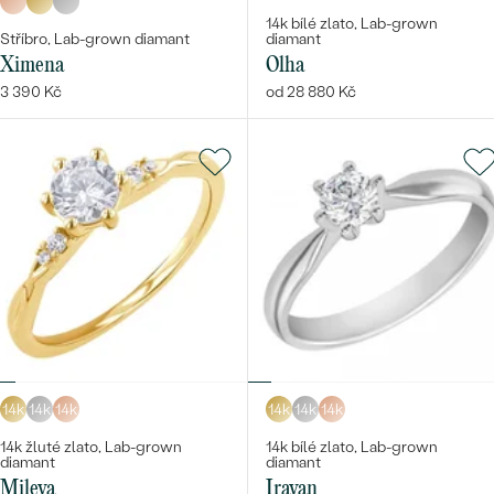
14k bílé zlato, Lab-grown
Stříbro, Lab-grown diamant
diamant
Ximena
Olha
3 390 Kč
od 28 880 Kč
14k
14k
14k
14k
14k
14k
14k žluté zlato, Lab-grown
14k bílé zlato, Lab-grown
diamant
diamant
Mileva
Iravan