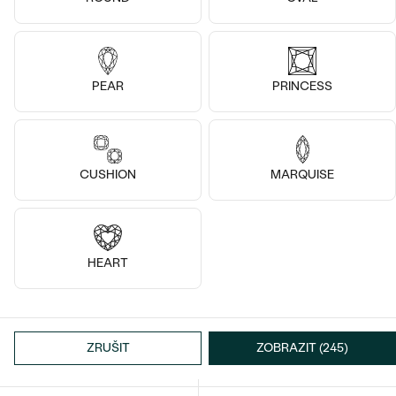
Vanani
Carina
od 26 480 Kč
od 27 580 Kč
PEAR
PRINCESS
CUSHION
MARQUISE
HEART
14k
14k
14k
14k
14k
14k
14k bílé zlato, Diamant
14k bílé zlato, Diamant
Anthia
Nami
ZRUŠIT
ZOBRAZIT (245)
od 17 190 Kč
od 27 780 Kč