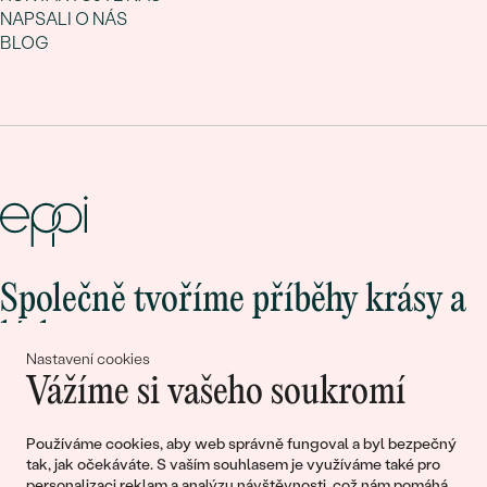
NAPSALI O NÁS
BLOG
Společně tvoříme příběhy krásy a
lásky
Nastavení cookies
Vážíme si vašeho soukromí
Připojte se k nám!
Používáme cookies, aby web správně fungoval a byl bezpečný
tak, jak očekáváte. S vaším souhlasem je využíváme také pro
personalizaci reklam a analýzu návštěvnosti, což nám pomáhá