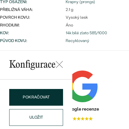
TYP OSAZENÍ
:
Krapny (prongs)
PŘIBLIŽNÁ VÁHA:
2.1 g
POVRCH KOVU:
Vysoký lesk
RHODIUM:
Áno
Bestsellery
KOV
:
14k bílé zlato 585/1000
PŮVOD KOVU
:
Recyklovaný
OBJEVIT
Konfigurace
POKRAČOVAT
Heureka recenze
Google recenze
ULOŽIT
4.9
4.7