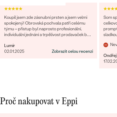
Koupil jsem zde zásnubní prsten a jsem velmi
Som spo
spokojený! Obrovská pochvala patří celému
celkovo
týmu – přístup byl naprosto profesionální,
promptná. Tovar prišiel pekne z
individuální jednání a trpělivost prodavaček byly
sladkou
opravdu na jedničku. Oceňuji skvělou
o zákaz
Nev
Lumír
komunikaci, kdy jsme vše vyřešili rychle a k mé
02.01.2025
Zobrazit celou recenzi
plné spokojenosti. Prsten je nádherný a celý
Ondřej
proces byl příjemný zážitek. Moc děkuji a
17.02.2
rozhodně doporučuji všem, kdo hledají
výjimečné šperky a prvotřídní služby.
Proč nakupovat v Eppi