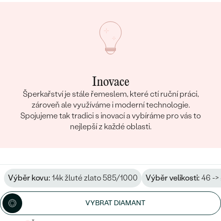
Inovace
Šperkařství je stále řemeslem, které ctí ruční práci,
zároveň ale využíváme i moderní technologie.
Spojujeme tak tradici s inovací a vybíráme pro vás to
nejlepší z každé oblasti.
Výběr kovu:
14k žluté zlato 585/1000
Výběr velikosti:
46 ->
VYBRAT DIAMANT