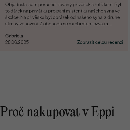
Objednala jsem personalizovaný přívěsek s řetízkem. Byl
to dárek na památku pro paní asistentku našeho syna ve
školce. Na přívěsku byl obrázek od našeho syna, z druhé
strany věnování. Z obchodu se mi obratem ozvali a
dořešili jsme všechny detaily objednávky. Šperk je
Gabriela
nádherný, udělal velikou radost, je originální a opravdová
28.06.2025
Zobrazit celou recenzi
památka. Jednání s paní po e-mailu bylo rychlé a
příjemné. Moc obchod doporučuji!
Proč nakupovat v Eppi