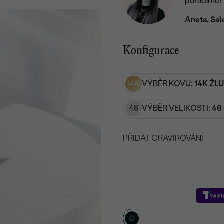
poradíme!
Aneta, Sal
Konfigurace
14K
VÝBĚR KOVU:
14K ŽL
46
VÝBĚR VELIKOSTI:
46 
PŘIDAT GRAVÍROVÁNÍ
VYBERTE FONT
Napište iniciály/text
15
/ 15 ZNAKŮ