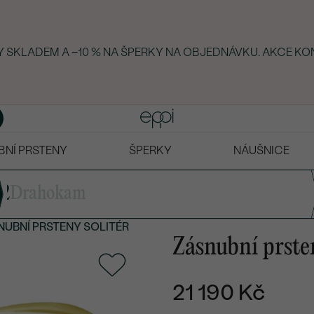
KY SKLADEM A −10 % NA ŠPERKY NA OBJEDNÁVKU. AKCE KO
BNÍ PRSTENY
ŠPERKY
NÁUŠNICE
2
Drahokam
NUBNÍ PRSTENY
SOLITÉR
Zásnubní prst
21 190 Kč