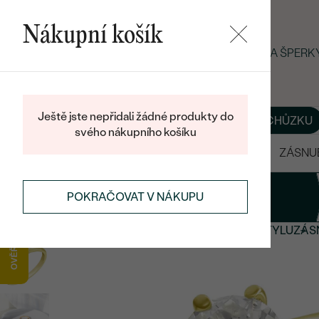
Nákupní košík
LETNÍ BLACK FRIDAY: −25 % NA ŠPER
Ještě jste nepřidali žádné produkty do
O NÁS
BLOG
ŠPERKY NA MÍRU
DOMLUVIT SI SCHŮZKU
svého nákupního košíku
VÝPRODEJ
SNUBNÍ PRSTENY
ZÁSNU
1
Prsten
POKRAČOVAT V NÁKUPU
ZÁSNUBNÍ PRSTENY
ZÁSNUBNÍ PRSTENY PODLE STYLU
ZÁS