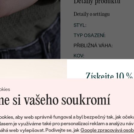
Detaily produktu
Detaily o settingu
STYL
:
TYP OSAZENÍ
:
PŘIBLIŽNÁ VÁHA:
KOV
:
PŮVOD KOVU
:
Získejte 10 %
svůj první 
okies
e si vašeho soukromí
Přidejte se k nám a 
poctivě vyráběných 
okies, aby web správně fungoval a byl bezpečný tak, jak oček
Jako dárek na přivítá
lasem je využíváme také pro personalizaci reklam a analýzu náv
zašleme slevový kód
há web vylepšovat. Podívejte se, jak
Google zpracovává osobn