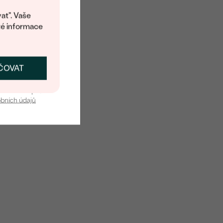
at". Vaše
té informace
ČOVAT
SKAT SLEVU
u nás v bezpečí.
obních údajů