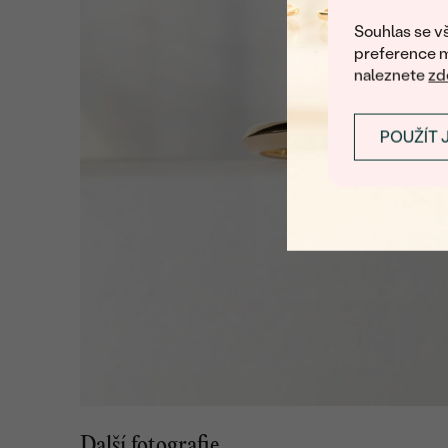
Souhlas se vš
preference m
naleznete
zd
POUŽÍT 
Další fotografie