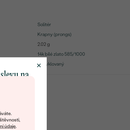
Solitér
Krapny (prongs)
2.02 g
14k bílé zlato 585/1000
Recyklovaný
 slevu na
klenot
objevte svět
šperků Eppi.
áváte.
ní vám obratem
štěvnosti,
 na váš první
í údaje
.