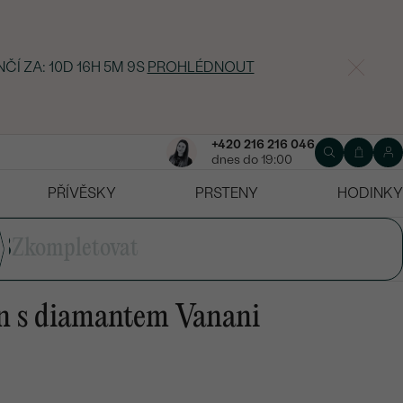
NČÍ ZA:
10D 16H 5M 8S
PROHLÉDNOUT
+420 216 216 046
dnes do 19:00
PŘÍVĚSKY
PRSTENY
HODINKY
3
Zkompletovat
en s diamantem Vanani