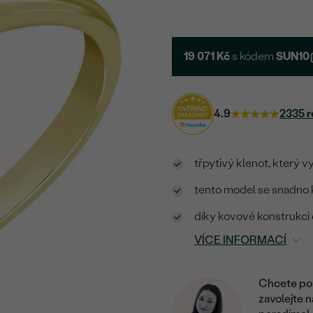
19 071 Kč
s kódem
SUN10
4.9
2335 r
třpytivý klenot, který
tento model se snadno k
díky kovové konstrukci
VÍCE INFORMACÍ
Chcete por
zavolejte 