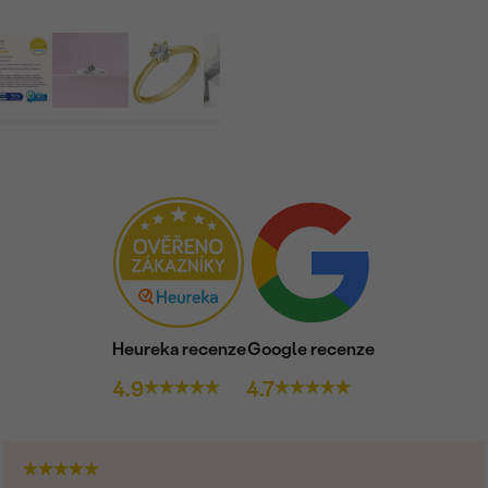
Heureka recenze
Google recenze
4.9
4.7