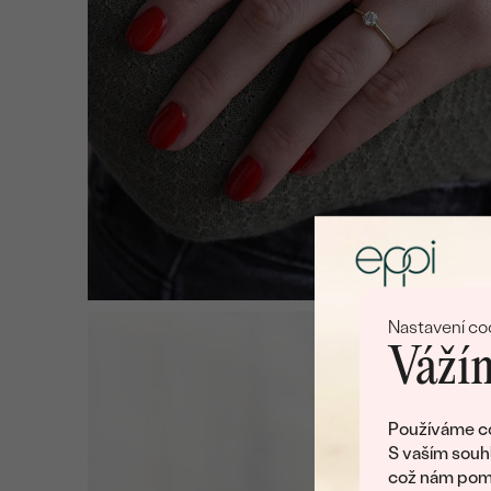
Nastavení co
Vážím
Používáme co
S vaším souh
což nám pomá