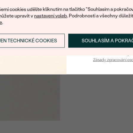
nákup.
emi cookies udělíte kliknutím na tlačítko "Souhlasím a pokračov
ůžete upravit v
nastavení voleb
. Podrobnosti a všechny důleži
e
.
JEN TECHNICKÉ COOKIES
SOUHLASÍM A POKRA
PŘIHLÁSIT SE A ZÍ
Vaša e-mailová adresa je 
Zásady zpracování os