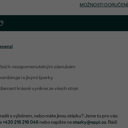
MOŽNOSTI DORUČENÍ
.
ecenzí
 vybízí k nezapomenutelným zásnubám
ombinuje i s jinými šperky
 diamant krásně vynikne ze všech stran
adit s výběrem, nebo máte jinou otázku? Jsme tu pro vás:
na
+420 216 216 046
nebo napište na
otazky@eppi.cz
. Rádi