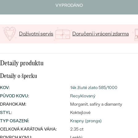
CENOVĚ DOSTUPNÉ
DRAHOKAM
VYPRODÁNO
CENOVĚ DOSTUPNÉ
S DRAHOKAMY
15
/ 15 ZNAKŮ
LUXUSNÍ
Nejprodávanější
LUXUSNÍ
S LAB-GROWN DIAMANTY
DLE MATERIÁLU
Doživotní servis
Doručení i vrácení zdarma
snubní prsteny
ZLATO
S PERLAMI
PLATINA
DLE STYLU
Detaily produktu
PROHLÉDNOUT
STŘÍBRO
PERSONALIZOVANÉ
Detaily o šperku
KOV
:
14k žluté zlato 585/1000
SYMBOLICKÉ
PŮVOD KOVU
:
Recyklovaný
MINIMALISTICKÉ
DRAHOKAM:
Morganit, safíry a diamanty
STYL
:
Koktejlové
PODLE PŘÍLEŽITOSTI
Nejprodávanější
TYP OSAZENÍ
:
Krapny (prongs)
CELKOVÁ KARÁTOVÁ VÁHA:
2.35 ct
PODLE BARVY
POVRCH KOVU:
Lesklý