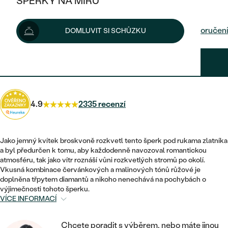
ŠPERKY NA MÍRU
64 520 Kč
KOMBINOVANÉ ZLATO
STŘÍBRNÉ
POSTRANNÍ KAMENY
ZLATÉ
VÝPRODEJ
ŠPERKY SKLADEM
Možnosti doručení
DOMLUVIT SI SCHŮZKU
PLATINOVÉ
HALO
DLE STYLU
STŘÍBRNÉ
KDYŽ ŠPERKY POMÁHAJÍ
VÝPRODEJ
JEDNODUCHÉ
58 068 Kč
s kódem
SUN10
.
TŘI KAMENY
PLATINOVÉ
DLE STYLU
DLE TYPU
DLE MATERIÁLU
BEZ KAMENE
PECKOVÉ
VINTAGE
NÁUŠNICE
ZLATÉ
DLE STYLU
4.9
2335 recenzí
ETERNITY
KRUHOVÉ
SNUBNÍ A ZÁSNUBNÍ SETY
SOLITÉR
PRSTENY
STŘÍBRNÉ
VYKROJENÉ
MINIMALISTICKÉ
NETRADIČNÍ
Jako jemný kvítek broskvoně rozkvetl tento šperk pod rukama zlatníka
NAROZENÍ DÍTĚTE
PŘÍVĚSKY
PLATINOVÉ
a byl předurčen k tomu, aby každodenně navozoval romantickou
VINTAGE
atmosféru, tak jako vítr roznáší vůni rozkvetlých stromů po okolí.
VISACÍ
PERSONALIZOVANÉ
Vkusná kombinace červánkových a malinových tónů růžové je
NÁRAMKY
SESTAV SI SVŮJ PRSTEN
doplněna třpytem diamantů a nikoho nenechává na pochybách o
NETRADIČNÍ
DLE STYLU
SOLITÉR
výjimečnosti tohoto šperku.
ZAČÍT S PRSTENEM
SE ZNAMENÍM ZVĚROKRUHU
SETY
VÍCE INFORMACÍ
ETERNITY
TEPANÉ
VE TVARU SRDCE
ZAČÍT S DIAMANTEM
MINIMALISTICKÉ
PÁNSKÉ ŠPERKY
Chcete poradit s výběrem, nebo máte jinou