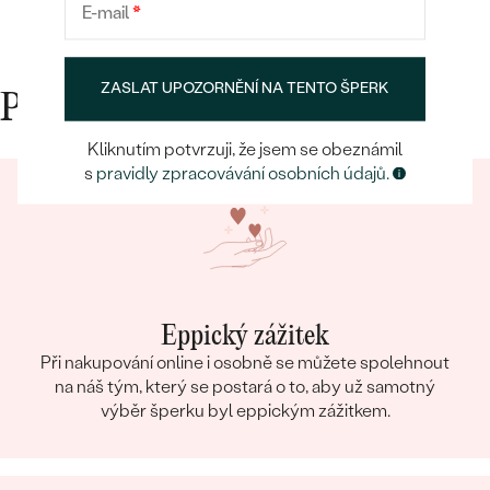
E-mail
*
ZASLAT UPOZORNĚNÍ NA TENTO ŠPERK
Proč nakupovat v Eppi
Kliknutím potvrzuji, že jsem se obeznámil
s
pravidly zpracovávání osobních údajů.
Eppický zážitek
Při nakupování online i osobně se můžete spolehnout
na náš tým, který se postará o to, aby už samotný
výběr šperku byl eppickým zážitkem.