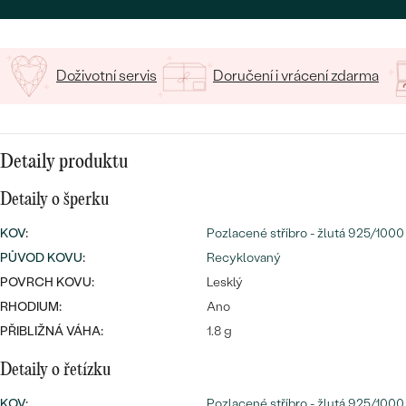
CENOVĚ DOSTUPNÉ
DRAHOKAM
CENOVĚ DOSTUPNÉ
S DRAHOKAMY
LUXUSNÍ
Nejprodávanější
LUXUSNÍ
Doživotní servis
Doručení i vrácení zdarma
S LAB-GROWN DIAMANTY
DLE MATERIÁLU
snubní prsteny
ZLATO
S PERLAMI
PLATINA
Detaily produktu
DLE STYLU
PROHLÉDNOUT
Detaily o šperku
STŘÍBRO
PERSONALIZOVANÉ
KOV
:
Pozlacené stříbro - žlutá 925/1000
PŮVOD KOVU
:
Recyklovaný
SYMBOLICKÉ
POVRCH KOVU:
Lesklý
MINIMALISTICKÉ
RHODIUM:
Ano
PŘIBLIŽNÁ VÁHA:
1.8 g
PODLE PŘÍLEŽITOSTI
Nejprodávanější
Detaily o řetízku
PODLE BARVY
KOV
:
Pozlacené stříbro - žlutá 925/1000