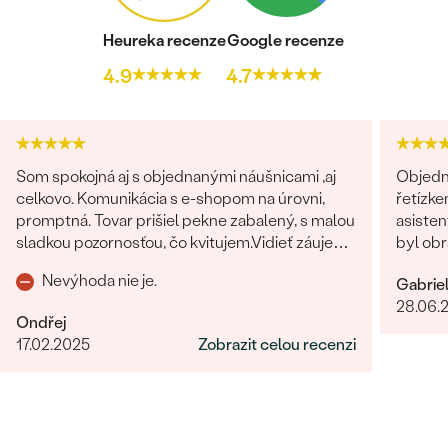
Heureka recenze
Google recenze
4.9
4.7
Som spokojná aj s objednanými náušnicami ,aj
Objedn
celkovo. Komunikácia s e-shopom na úrovni,
řetízke
promptná. Tovar prišiel pekne zabalený, s malou
asisten
sladkou pozornosťou, čo kvitujem.Vidieť záujem
byl obr
o zákazníka po všetkých stránkach.
věnován
Nevýhoda nie je.
Gabrie
dořešil
28.06.
je nádhe
Ondřej
opravdo
17.02.2025
Zobrazit celou recenzi
bylo ry