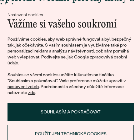
lásky
Nastavení cookies
Vážíme si vašeho soukromí
Připojte se k nám!
Používáme cookies, aby web správně fungoval a byl bezpečný
tak, jak očekáváte. S vaším souhlasem je využíváme také pro
personalizaci reklam a analýzu návštěvnosti, což nám pomáhá
web vylepšovat. Podívejte se, jak
Google zpracovává osobní
údaje
.
Souhlas se všemi cookies udělíte kliknutím na tlačítko
"Souhlasím a pokračovat". Vaše preference můžete upravit v
nastavení voleb
. Podrobnosti a všechny důležité informace
© 2011 - 2026, Eppi.cz
naleznete
zde
.
SOUHLASÍM A POKRAČOVAT
POUŽÍT JEN TECHNICKÉ COOKIES