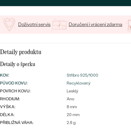
CENOVĚ DOSTUPNÉ
DRAHOKAM
CENOVĚ DOSTUPNÉ
S DRAHOKAMY
LUXUSNÍ
Nejprodávanější
LUXUSNÍ
Doživotní servis
Doručení i vrácení zdarma
S LAB-GROWN DIAMANTY
DLE MATERIÁLU
snubní prsteny
ZLATO
S PERLAMI
PLATINA
Detaily produktu
DLE STYLU
PROHLÉDNOUT
Detaily o šperku
STŘÍBRO
PERSONALIZOVANÉ
KOV
:
Stříbro 925/1000
PŮVOD KOVU
:
Recyklovaný
SYMBOLICKÉ
POVRCH KOVU:
Lesklý
MINIMALISTICKÉ
RHODIUM:
Ano
VÝŠKA:
8 mm
PODLE PŘÍLEŽITOSTI
Nejprodávanější
DÉLKA:
20 mm
PŘIBLIŽNÁ VÁHA:
2.8 g
PODLE BARVY