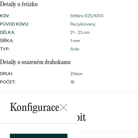
náušnice
Detaily o řetízku
Nejprodávanější
PODLE TVARU KAMENE
Personalizované
KOV
:
Stříbro 925/1000
prsteny
PŮVOD KOVU
NA MÍRU
:
Recyklovaný
PROHLÉDNOUT
přívěsky
DÉLKA
:
21 - 23 cm
DIAMANTY
ŠÍŘKA:
1 mm
TYP:
Ankr
PROHLÉDNOUT
Wave kolekce
Detaily o osazeném drahokamu
OBJEVIT
DRUH:
Zirkon
POČET:
18
PROHLÉDNOUT
Konfigurace
Mohlo by se vám líbit