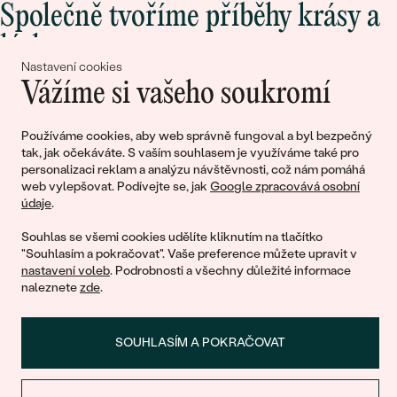
Společně tvoříme příběhy krásy a
lásky
Nastavení cookies
Vážíme si vašeho soukromí
Připojte se k nám!
Používáme cookies, aby web správně fungoval a byl bezpečný
tak, jak očekáváte. S vaším souhlasem je využíváme také pro
personalizaci reklam a analýzu návštěvnosti, což nám pomáhá
web vylepšovat. Podívejte se, jak
Google zpracovává osobní
údaje
.
Souhlas se všemi cookies udělíte kliknutím na tlačítko
"Souhlasím a pokračovat". Vaše preference můžete upravit v
nastavení voleb
. Podrobnosti a všechny důležité informace
© 2011 - 2026, Eppi.cz
naleznete
zde
.
SOUHLASÍM A POKRAČOVAT