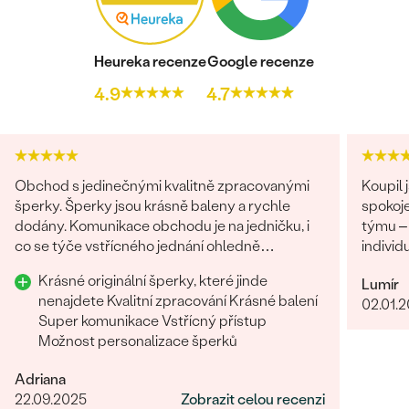
Heureka recenze
Google recenze
4.9
4.7
Obchod s jedinečnými kvalitně zpracovanými
Koupil 
šperky. Šperky jsou krásně baleny a rychle
spokoj
dodány. Komunikace obchodu je na jedničku, i
týmu – 
co se týče vstřícného jednání ohledně
individ
problému na straně zákazníka. Nákup určitě
opravdu
Krásné originální šperky, které jinde
Lumír
doporučuji
komunik
nenajdete Kvalitní zpracování Krásné balení
02.01.
plné sp
Super komunikace Vstřícný přístup
proces 
Možnost personalizace šperků
rozhodn
výjimeč
Adriana
22.09.2025
Zobrazit celou recenzi