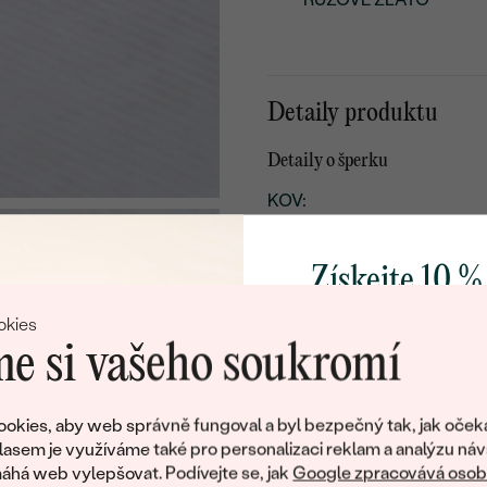
Detaily produktu
Detaily o šperku
KOV
:
PŮVOD KOVU
:
Získejte 10 %
TYP OSAZENÍ
:
PŘIBLIŽNÁ VÁHA:
svůj první 
okies
e si vašeho soukromí
Detaily o řetízku
Přidejte se k nám a 
KOV
:
poctivě vyráběných 
okies, aby web správně fungoval a byl bezpečný tak, jak oček
PŮVOD KOVU
:
Jako dárek na přivítá
lasem je využíváme také pro personalizaci reklam a analýzu náv
zašleme slevový kód
DÉLKA
:
há web vylepšovat. Podívejte se, jak
Google zpracovává osobn