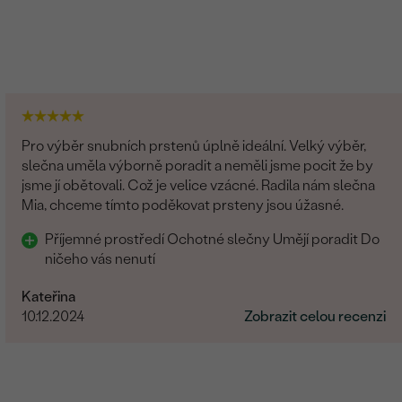
Pro výběr snubních prstenů úplně ideální. Velký výběr,
slečna uměla výborně poradit a neměli jsme pocit že by
jsme jí obětovali. Což je velice vzácné. Radila nám slečna
Mia, chceme tímto poděkovat prsteny jsou úžasné.
Příjemné prostředí Ochotné slečny Umějí poradit Do
ničeho vás nenutí
Kateřina
10.12.2024
Zobrazit celou recenzi