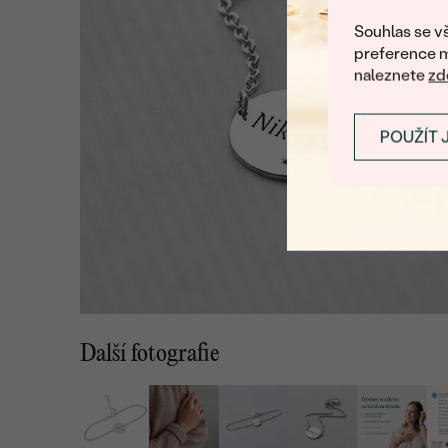
Souhlas se vš
preference m
naleznete
zd
POUŽÍT 
Další fotografie