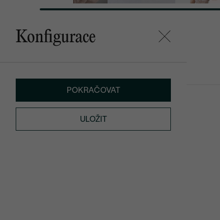
Konfigurace
Mohlo by se vám líbit
POKRAČOVAT
Glosie
Linus
ULOŽIT
od 12 690 Kč
3 090 Kč
od 