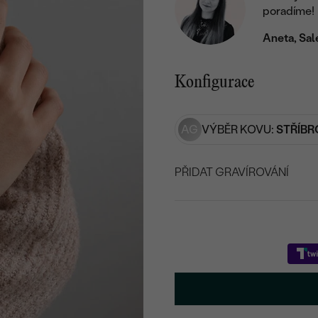
poradíme!
Aneta, Sal
Konfigurace
AG
VÝBĚR KOVU:
STŘÍBR
PŘIDAT GRAVÍROVÁNÍ
VYBERTE FONT
Napište iniciály/text
15
/ 15 ZNAKŮ