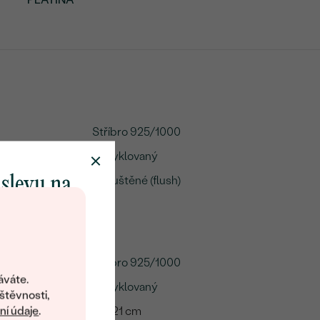
Stříbro 925/1000
Recyklovaný
 slevu na
Zapuštěné (flush)
2.4 g
klenot
objevte svět
Stříbro 925/1000
šperků Eppi.
áváte.
Recyklovaný
ní vám obratem
štěvnosti,
 na váš první
16 - 21 cm
í údaje
.