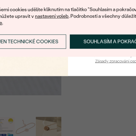
nákup.
ŠÍŘKA:
emi cookies udělíte kliknutím na tlačítko "Souhlasím a pokračov
ůžete upravit v
nastavení voleb
. Podrobnosti a všechny důleži
TYP:
e
.
Detaily o osazeném drahoka
DRUH:
JEN TECHNICKÉ COOKIES
SOUHLASÍM A POKRA
PŘIHLÁSIT SE A ZÍ
POČET:
Vaša e-mailová adresa je 
Zásady zpracování os
KARÁTOVÁ VÁHA
:
ROZMĚRY:
BARVA
:
TVAR
:
PŮVOD:
ÚPRAVY: