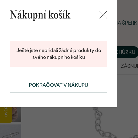
Nákupní košík
LETNÍ BLACK FRIDAY: −25 % NA ŠPER
Ještě jste nepřidali žádné produkty do
O NÁS
BLOG
ŠPERKY NA MÍRU
DOMLUVIT SI SCHŮZKU
svého nákupního košíku
VÝPRODEJ
SNUBNÍ PRSTENY
ZÁSNU
POKRAČOVAT V NÁKUPU