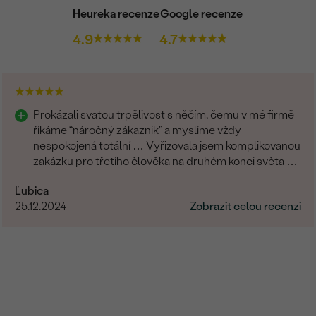
Heureka recenze
Google recenze
4.9
4.7
Prokázali svatou trpělivost s něčím, čemu v mé firmě
říkáme “náročný zákazník” a myslíme vždy
nespokojená totální … Vyřizovala jsem komplikovanou
zakázku pro třetího člověka na druhém konci světa a
zvládli to skvěle. Musím moc poděkovat.
Ľubica
25.12.2024
Zobrazit celou recenzi