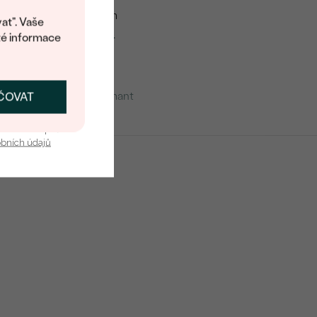
1 mm
at". Vaše
té informace
Ankr
mu
Diamant
ČOVAT
SKAT SLEVU
1
u nás v bezpečí.
obních údajů
0.005 ct
1 mm
Modrá
Round
Přírodní
Úprava barvy