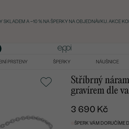
KY SKLADEM A −10 % NA ŠPERKY NA OBJEDNÁVKU. AKCE KO
BNÍ PRSTENY
ŠPERKY
NÁUŠNICE
Stříbrný nára
gravírem dle va
3 690 Kč
ŠPERK VÁM DORUČÍME DO 