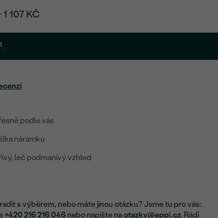
+ 1 107 KČ
.
ecenzí
řesně podle vás
élka náramku
ivý, leč podmanivý vzhled
adit s výběrem, nebo máte jinou otázku? Jsme tu pro vás:
na
+420 216 216 046
nebo napište na
otazky@eppi.cz
. Rádi