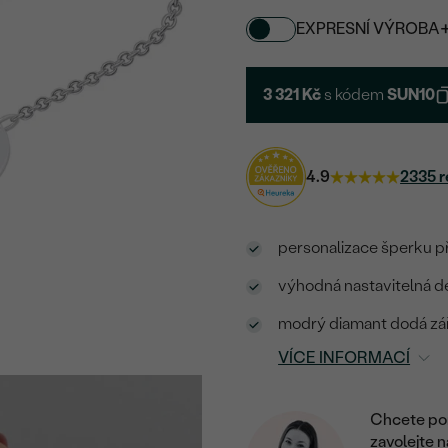
EXPRESNÍ VÝROBA
3 321 Kč
s kódem
SUN10
4.9
2335 r
personalizace šperku p
výhodná nastavitelná d
modrý diamant dodá zář
VÍCE INFORMACÍ
Chcete por
zavolejte 