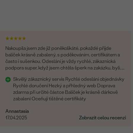
Nakoupila jsem zde již poněkolikáté, pokaždé přijde
balíček krásně zabalený, s poděkováním, certifikátem a
často i sušenkou. Odeslání je vždy rychlé, zákaznická
podpora super, když jsem chtěla šperk na zakázku, byli
všichni fajn. Rozhodně tyto šperky doporučuji
Skvělý zákaznický servis Rychlé odeslání objednávky
Rychlé doručení Hezký a přhledný web Doprava
zdarma při určité částce Balíček je krásně dárkově
zabalení Oceňuji tištěné certifikáty
Annastasia
17.04.2025
Zobrazit celou recenzi