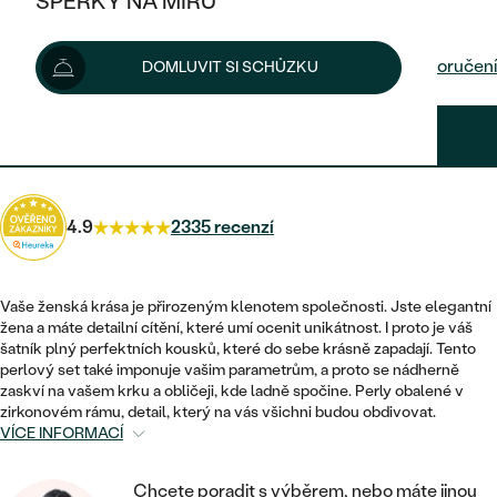
ŠPERKY NA MÍRU
5 670 Kč
5 970 Kč
-6 %
KOMBINOVANÉ ZLATO
STŘÍBRNÉ
POSTRANNÍ KAMENY
ZLATÉ
VÝPRODEJ
ŠPERKY SKLADEM
Možnosti doručení
DOMLUVIT SI SCHŮZKU
PLATINOVÉ
HALO
DLE STYLU
STŘÍBRNÉ
KDYŽ ŠPERKY POMÁHAJÍ
VÝPRODEJ
JEDNODUCHÉ
5 103 Kč
s kódem
SUN10
.
TŘI KAMENY
PLATINOVÉ
DLE STYLU
DLE TYPU
DLE MATERIÁLU
BEZ KAMENE
PECKOVÉ
VINTAGE
NÁUŠNICE
ZLATÉ
DLE STYLU
4.9
2335 recenzí
ETERNITY
KRUHOVÉ
SNUBNÍ A ZÁSNUBNÍ SETY
SOLITÉR
PRSTENY
STŘÍBRNÉ
VYKROJENÉ
MINIMALISTICKÉ
NETRADIČNÍ
Vaše ženská krása je přirozeným klenotem společnosti. Jste elegantní
NAROZENÍ DÍTĚTE
PŘÍVĚSKY
PLATINOVÉ
žena a máte detailní cítění, které umí ocenit unikátnost. I proto je váš
VINTAGE
šatník plný perfektních kousků, které do sebe krásně zapadají. Tento
VISACÍ
PERSONALIZOVANÉ
perlový set také imponuje vašim parametrům, a proto se nádherně
NÁRAMKY
SESTAV SI SVŮJ PRSTEN
zaskví na vašem krku a obličeji, kde ladně spočine. Perly obalené v
NETRADIČNÍ
DLE STYLU
SOLITÉR
zirkonovém rámu, detail, který na vás všichni budou obdivovat.
ZAČÍT S PRSTENEM
SE ZNAMENÍM ZVĚROKRUHU
SETY
VÍCE INFORMACÍ
ETERNITY
TEPANÉ
VE TVARU SRDCE
ZAČÍT S DIAMANTEM
MINIMALISTICKÉ
PÁNSKÉ ŠPERKY
Chcete poradit s výběrem, nebo máte jinou