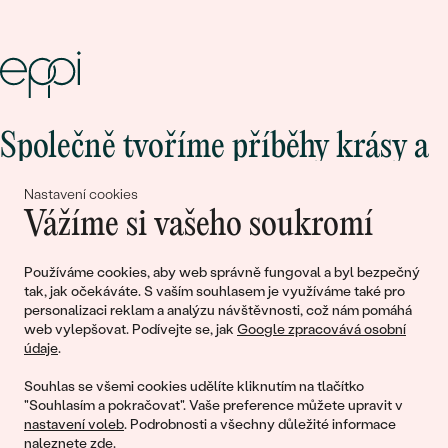
Společně tvoříme příběhy krásy a
lásky
Nastavení cookies
Vážíme si vašeho soukromí
Připojte se k nám!
Používáme cookies, aby web správně fungoval a byl bezpečný
tak, jak očekáváte. S vaším souhlasem je využíváme také pro
personalizaci reklam a analýzu návštěvnosti, což nám pomáhá
web vylepšovat. Podívejte se, jak
Google zpracovává osobní
údaje
.
Souhlas se všemi cookies udělíte kliknutím na tlačítko
"Souhlasím a pokračovat". Vaše preference můžete upravit v
nastavení voleb
. Podrobnosti a všechny důležité informace
© 2011 - 2026, Eppi.cz
naleznete
zde
.