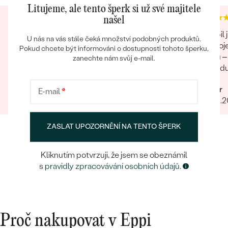
Litujeme, ale tento šperk si už své majitele
PŮVOD:
Vytvořený v laboratoři
našel
Nákup se týkal dost drahého zboží, obávala
Koupil 
U nás na vás stále čeká množství podobných produktů.
jsem se, jestli mi bude doručeno v pořádku.
spokoj
Pokud chcete být informováni o dostupnosti tohoto šperku,
Všechno klaplo na 100 %. Dokonce jsem něco
týmu – 
zanechte nám svůj e-mail.
přiobjednávala a vše mi bylo doručeno
individ
najednou, jak mi slíbili. Obchod můžu rozhodně
opravdu
Marcela
Lumír
doporučit.
komunik
E-mail
*
29.01.2025
Zobrazit celou recenzi
02.01.
plné sp
proces 
rozhodn
ZASLAT UPOZORNĚNÍ NA TENTO ŠPERK
výjimeč
Kliknutím potvrzuji, že jsem se obeznámil
s
pravidly zpracovávání osobních údajů.
Proč nakupovat v Eppi