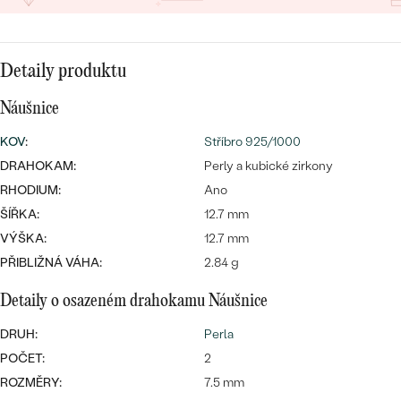
CENOVĚ DOSTUPNÉ
DRAHOKAM
CENOVĚ DOSTUPNÉ
S DRAHOKAMY
LUXUSNÍ
Nejprodávanější
Detaily produktu
LUXUSNÍ
S LAB-GROWN DIAMANTY
DLE MATERIÁLU
snubní prsteny
Náušnice
ZLATO
S PERLAMI
KOV
:
Stříbro 925/1000
PLATINA
DRAHOKAM:
Perly a kubické zirkony
DLE STYLU
RHODIUM:
Ano
PROHLÉDNOUT
STŘÍBRO
PERSONALIZOVANÉ
ŠÍŘKA:
12.7 mm
VÝŠKA:
12.7 mm
SYMBOLICKÉ
PŘIBLIŽNÁ VÁHA:
2.84 g
MINIMALISTICKÉ
Detaily o osazeném drahokamu Náušnice
DRUH:
Perla
PODLE PŘÍLEŽITOSTI
Nejprodávanější
POČET:
2
ROZMĚRY:
7.5 mm
PODLE BARVY