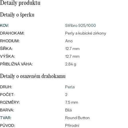
CENOVĚ DOSTUPNÉ
Detaily produktu
DRAHOKAM
CENOVĚ DOSTUPNÉ
S DRAHOKAMY
Detaily o šperku
LUXUSNÍ
Nejprodávanější
LUXUSNÍ
S LAB-GROWN DIAMANTY
DLE MATERIÁLU
KOV
:
Stříbro 925/1000
snubní prsteny
DRAHOKAM:
Perly a kubické zirkony
ZLATO
S PERLAMI
RHODIUM:
Ano
ŠÍŘKA:
12.7 mm
PLATINA
VÝŠKA:
12.7 mm
DLE STYLU
PROHLÉDNOUT
STŘÍBRO
PŘIBLIŽNÁ VÁHA:
2.84 g
PERSONALIZOVANÉ
Detaily o osazeném drahokamu
SYMBOLICKÉ
DRUH:
Perla
POČET:
2
MINIMALISTICKÉ
ROZMĚRY:
7.5 mm
PODLE PŘÍLEŽITOSTI
Nejprodávanější
BARVA:
Bílá
TVAR
:
Round Button
PODLE BARVY
PŮVOD:
Přírodní