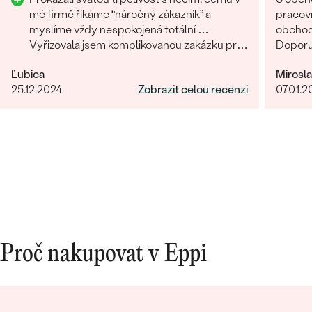
mé firmě říkáme “náročný zákazník” a
pracovn
myslíme vždy nespokojená totální …
obchodů
Vyřizovala jsem komplikovanou zakázku pro
Doporu
třetího člověka na druhém konci světa a
Ľubica
Mirosl
zvládli to skvěle. Musím moc poděkovat.
25.12.2024
Zobrazit celou recenzi
07.01.2
Proč nakupovat v Eppi