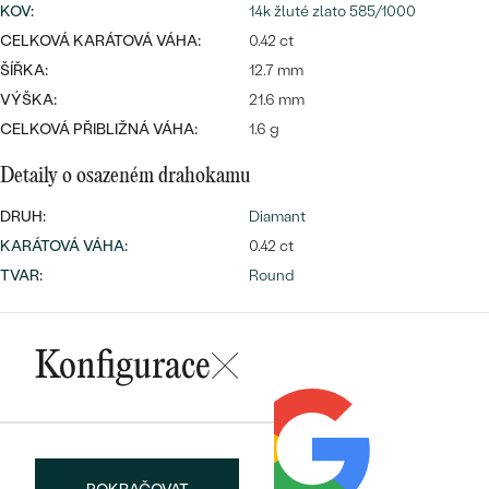
CENOVĚ DOSTUPNÉ
KOV
:
14k žluté zlato 585/1000
DRAHOKAM
CENOVĚ DOSTUPNÉ
S DRAHOKAMY
CELKOVÁ KARÁTOVÁ VÁHA:
0.42 ct
LUXUSNÍ
Nejprodávanější
ŠÍŘKA:
12.7 mm
LUXUSNÍ
S LAB-GROWN DIAMANTY
DLE MATERIÁLU
VÝŠKA:
21.6 mm
snubní prsteny
CELKOVÁ PŘIBLIŽNÁ VÁHA:
1.6 g
ZLATO
S PERLAMI
Detaily o osazeném drahokamu
PLATINA
DRUH:
DLE STYLU
Diamant
PROHLÉDNOUT
STŘÍBRO
KARÁTOVÁ VÁHA
:
0.42 ct
PERSONALIZOVANÉ
TVAR
:
Round
SYMBOLICKÉ
Konfigurace
MINIMALISTICKÉ
PODLE PŘÍLEŽITOSTI
Nejprodávanější
PODLE BARVY