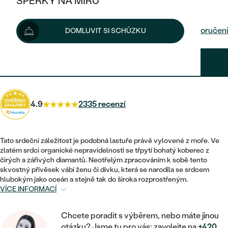
ŠPERKY NA MÍRU
54 800 Kč
KOMBINOVANÉ ZLATO
STŘÍBRNÉ
POSTRANNÍ KAMENY
ZLATÉ
VÝPRODEJ
ŠPERKY SKLADEM
Možnosti doručení
DOMLUVIT SI SCHŮZKU
PLATINOVÉ
HALO
DLE STYLU
STŘÍBRNÉ
KDYŽ ŠPERKY POMÁHAJÍ
VÝPRODEJ
JEDNODUCHÉ
49 320 Kč
s kódem
SUN10
.
TŘI KAMENY
PLATINOVÉ
DLE STYLU
DLE TYPU
DLE MATERIÁLU
BEZ KAMENE
PECKOVÉ
VINTAGE
NÁUŠNICE
ZLATÉ
DLE STYLU
4.9
2335 recenzí
ETERNITY
KRUHOVÉ
SNUBNÍ A ZÁSNUBNÍ SETY
SOLITÉR
PRSTENY
STŘÍBRNÉ
VYKROJENÉ
MINIMALISTICKÉ
NETRADIČNÍ
Tato srdeční záležitost je podobná lastuře právě vylovené z moře. Ve
NAROZENÍ DÍTĚTE
PŘÍVĚSKY
PLATINOVÉ
zlatém srdci organické nepravidelnosti se třpytí bohatý koberec z
VINTAGE
čirých a zářivých diamantů. Neotřelým zpracováním k sobě tento
VISACÍ
PERSONALIZOVANÉ
skvostný přívěsek vábí ženu či dívku, která se narodila se srdcem
NÁRAMKY
SESTAV SI SVŮJ PRSTEN
hlubokým jako oceán a stejně tak do široka rozprostřeným.
NETRADIČNÍ
DLE STYLU
SOLITÉR
VÍCE INFORMACÍ
ZAČÍT S PRSTENEM
SE ZNAMENÍM ZVĚROKRUHU
SETY
ETERNITY
TEPANÉ
VE TVARU SRDCE
ZAČÍT S DIAMANTEM
Chcete poradit s výběrem, nebo máte jinou
MINIMALISTICKÉ
PÁNSKÉ ŠPERKY
otázku? Jsme tu pro vás: zavolejte na
+420