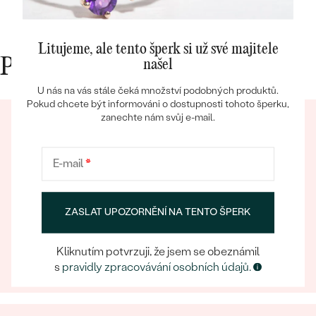
Litujeme, ale tento šperk si už své majitele
Proč nakupovat v Eppi
našel
Bestsellery
U nás na vás stále čeká množství podobných produktů.
Pokud chcete být informováni o dostupnosti tohoto šperku,
zanechte nám svůj e-mail.
OBJEVIT
E-mail
*
Eppický zážitek
ZASLAT UPOZORNĚNÍ NA TENTO ŠPERK
Při nakupování online i osobně se můžete spolehnout
na náš tým, který se postará o to, aby už samotný
Kliknutím potvrzuji, že jsem se obeznámil
výběr šperku byl eppickým zážitkem.
s
pravidly zpracovávání osobních údajů.