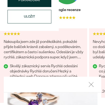
náušnice
POKRAČOVAT
Nejprodávanější
PODLE TVARU KAMENE
Heureka recenze
Google recenze
Personalizované
ULOŽIT
prsteny
4.9
4.7
NA MÍRU
PROHLÉDNOUT
přívěsky
DIAMANTY
PROHLÉDNOUT
Nakoupila jsem zde již poněkolikáté, pokaždé
Nevyhod
Wave kolekce
přijde balíček krásně zabalený, s poděkováním,
co doda
OBJEVIT
certifikátem a často i sušenkou. Odeslání je vždy
byl bal
rychlé, zákaznická podpora super, když jsem
udelal
chtěla šperk na zakázku, byli všichni fajn.
Skvělý zákaznický servis Rychlé odeslání
Rychlost Hezky 
Rozhodně tyto šperky doporučuji
PROHLÉDNOUT
objednávky Rychlé doručení Hezký a
co 
přhledný web Doprava zdarma při určité
Kva
částce Balíček je krásně dárkově zabalení
Jiří
Oceňuji tištěné certifikáty
Annastasia
03.01.
17.04.2025
Zobrazit celou recenzi