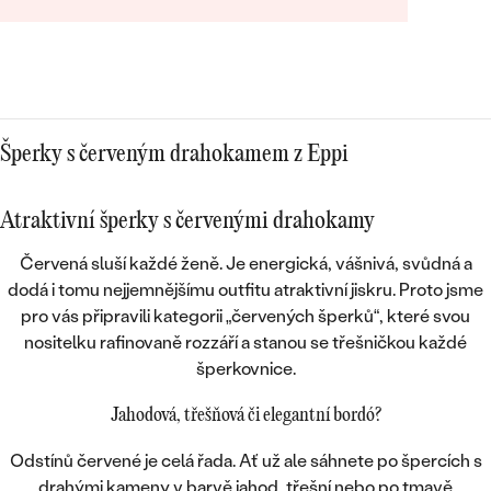
Šperky s červeným drahokamem z Eppi
Atraktivní šperky s červenými drahokamy
Červená sluší každé ženě. Je
energická, vášnivá, svůdná
a
dodá i tomu nejjemnějšímu outfitu atraktivní jiskru. Proto jsme
pro vás připravili kategorii „červených šperků“, které svou
nositelku rafinovaně rozzáří a stanou se
třešničkou každé
šperkovnice
.
Jahodová, třešňová či elegantní bordó?
Odstínů červené je celá řada. Ať už ale sáhnete po špercích s
drahými kameny v
barvě jahod, třešní
nebo po tmavě