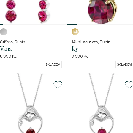
14k
Stříbro, Rubín
14k žluté zlato, Rubín
Vasia
Icy
8 990 Kč
9 590 Kč
SKLADEM
SKLADEM