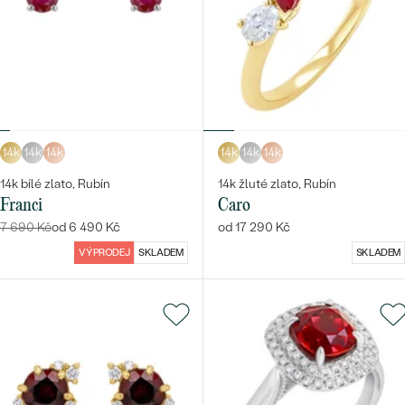
14k
14k
14k
14k
14k
14k
14k bílé zlato, Rubín
14k žluté zlato, Rubín
Franci
Caro
7 690 Kč
od 6 490 Kč
od 17 290 Kč
VÝPRODEJ
SKLADEM
SKLADEM