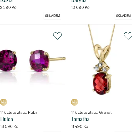
Kosta
Rafyna
2 290 Kč
10 090 Kč
SKLADEM
SKLADEM
14k
14k
14k žluté zlato, Rubín
14k žluté zlato, Granát
Hulda
Tamatha
16 590 Kč
11 490 Kč