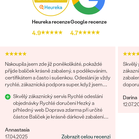
Heureka recenze
Google recenze
4.9
4.7
Nakoupila jsem zde již poněkolikáté, pokaždé
Skvělý 
přijde balíček krásně zabalený, s poděkováním,
zákazni
certifikátem a často i sušenkou. Odeslání je vždy
zabalen
rychlé, zákaznická podpora super, když jsem
doporuč
chtěla šperk na zakázku, byli všichni fajn.
Skvělý zákaznický servis Rychlé odeslání
Darina
Rozhodně tyto šperky doporučuji
objednávky Rychlé doručení Hezký a
12.07.2
přhledný web Doprava zdarma při určité
částce Balíček je krásně dárkově zabalení
Oceňuji tištěné certifikáty
Annastasia
17.04.2025
Zobrazit celou recenzi