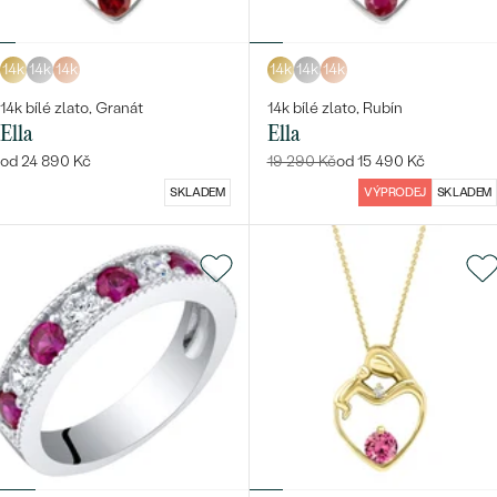
14k
14k
14k
14k
14k
14k
14k bílé zlato, Granát
14k bílé zlato, Rubín
Ella
Ella
od 24 890 Kč
19 290 Kč
od 15 490 Kč
SKLADEM
VÝPRODEJ
SKLADEM