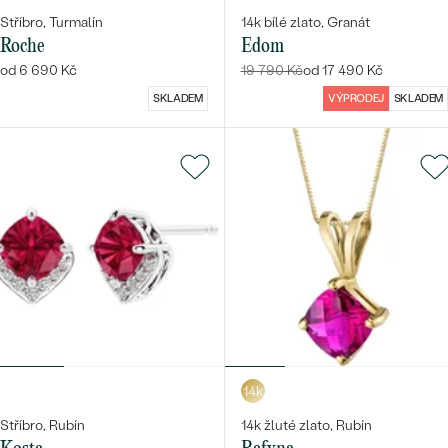
Stříbro, Turmalín
14k bílé zlato, Granát
Roche
Edom
od 6 690 Kč
19 790 Kč
od 17 490 Kč
SKLADEM
VÝPRODEJ
SKLADEM
14k
Stříbro, Rubín
14k žluté zlato, Rubín