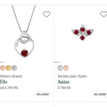
14k
14k
Stříbro, Granát
14k bílé zlato, Rubín
Ella
Amina
od 4 790 Kč
3 790 Kč
SKLADEM
SKLADEM