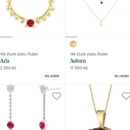
14k
14k žluté zlato, Rubín
14k žluté zlato, Rubín
Arla
Auburn
2 290 Kč
17 990 Kč
SKLADEM
SKLADEM