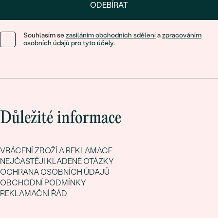
ODEBÍRAT
po granátech, rubínech nebo třeba po červeném turmalínu.
Tyto drahokamy vás obklopí
vlnou energie
a navíc se do nich
okamžitě zamilujete.
Souhlasím se
zasíláním obchodních sdělení
a
zpracováním
osobních údajů pro tyto účely
.
Projděte si naši červenou nabídku a nechte promluvit své
smyslné ženské „já“!
Důležité informace
VRÁCENÍ ZBOŽÍ A REKLAMACE
NEJČASTĚJI KLADENÉ OTÁZKY
OCHRANA OSOBNÍCH ÚDAJŮ
OBCHODNÍ PODMÍNKY
REKLAMAČNÍ ŘÁD