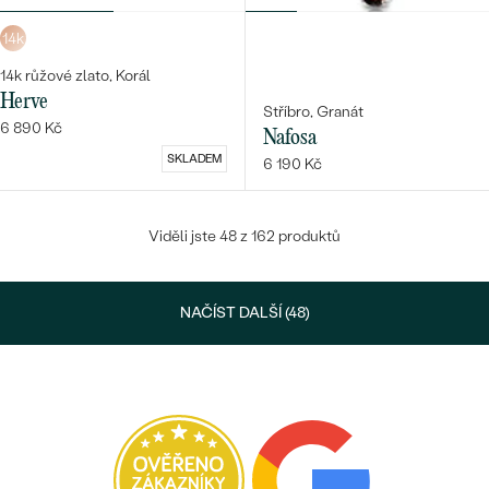
14k
14k růžové zlato, Korál
Herve
Stříbro, Granát
6 890 Kč
Nafosa
SKLADEM
6 190 Kč
Viděli jste 48 z 162 produktů
NAČÍST DALŠÍ (48)