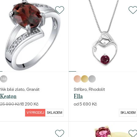
14k
14k bílé zlato, Granát
Stříbro, Rhodolit
Keaton
Ella
25 990 Kč
18 290 Kč
od 5 690 Kč
VÝPRODEJ
SKLADEM
SKLADEM