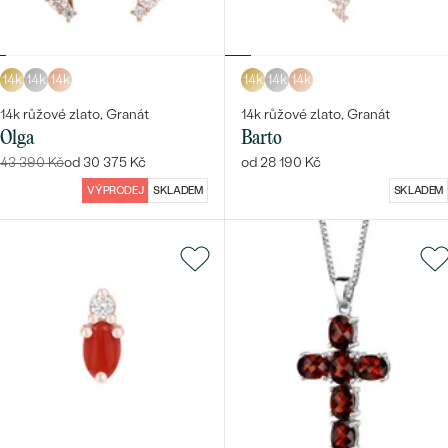
14k
14k
14k
14k
14k
14k
14k růžové zlato, Granát
14k růžové zlato, Granát
Olga
Barto
43 390 Kč
od 30 375 Kč
od 28 190 Kč
VÝPRODEJ
SKLADEM
SKLADEM