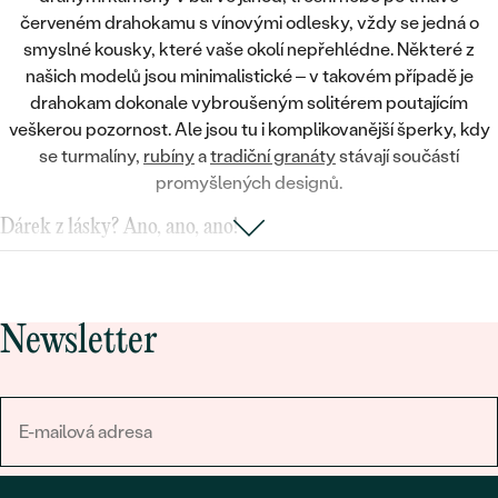
červeném drahokamu s
vínovými odlesky
, vždy se jedná o
smyslné kousky, které vaše okolí nepřehlédne. Některé z
našich modelů jsou minimalistické – v takovém případě je
drahokam dokonale vybroušeným
solitérem poutajícím
veškerou pozornost
. Ale jsou tu i komplikovanější šperky, kdy
se turmalíny,
rubíny
a
tradiční granáty
stávají součástí
promyšlených designů
.
Dárek z lásky? Ano, ano, ano!
Červené drahé kameny jsou skvělou volbou i v případě, že
sháníte
dárek pro přítelkyni
. Že je to klišé? Možná. Věřte ale, že
každá žena si tajně přeje najít v krabičce od milovaného přítele
Newsletter
rubínový přívěsek ve tvaru srdce
.
Barva vitality, radosti a vášně
Červená se ale nepojí jen k lásce a vášni. Reprezentuje také
sílu,
vitalitu a radost ze života
. Jsou to slova, která vás vystihují?
Nebo vám něco z toho naopak chybí? Pak neváhejte sáhnout