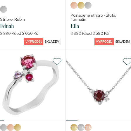
Pozlacené stříbro - žlutá,
Stříbro, Rubín
Turmalín
Ednah
Ella
3 390 Kč
od 3 050 Kč
8 890 Kč
od 8 590 Kč
VÝPRODEJ
SKLADEM
VÝPRODEJ
SKLADEM
14k
14k
14k