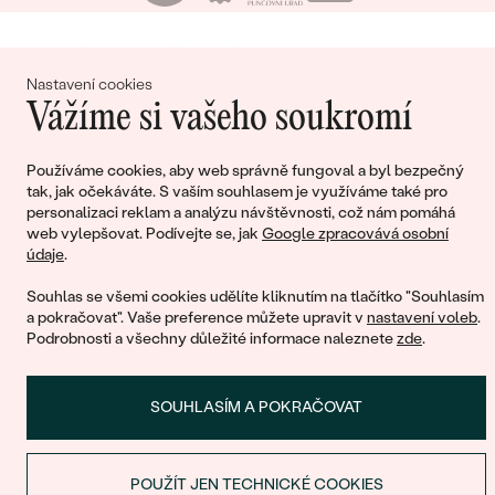
Nákupní košík
Nastavení cookies
Vážíme si vašeho soukromí
Používáme cookies, aby web správně fungoval a byl bezpečný
Ještě jste nepřidali žádné produkty do svého
tak, jak očekáváte. S vaším souhlasem je využíváme také pro
personalizaci reklam a analýzu návštěvnosti, což nám pomáhá
nákupního košíku
web vylepšovat. Podívejte se, jak
Google zpracovává osobní
údaje
.
Souhlas se všemi cookies udělíte kliknutím na tlačítko "Souhlasím
a pokračovat". Vaše preference můžete upravit v
nastavení voleb
.
POKRAČOVAT V NÁKUPU
Podrobnosti a všechny důležité informace naleznete
zde
.
SOUHLASÍM A POKRAČOVAT
POUŽÍT JEN TECHNICKÉ COOKIES