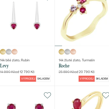
14k
14k
14k
14k
14k
14k
14k bílé zlato, Rubín
14k žluté zlato, Turmalín
Levy
Roche
14 990 Kč
od 12 790 Kč
25 890 Kč
od 20 790 Kč
VÝPRODEJ
SKLADEM
VÝPRODEJ
SKLADEM