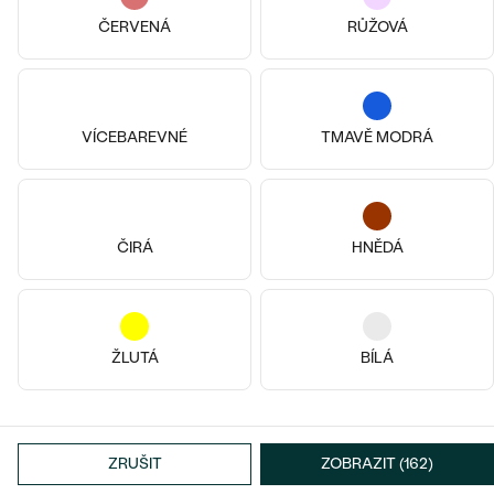
Pozlacené stříbro - žlutá, Rubín
Andine
ČERVENÁ
RŮŽOVÁ
14k růžové zlato, Rubín
1 290 Kč
Emma
SKLADEM
od 15 790 Kč
VÍCEBAREVNÉ
TMAVĚ MODRÁ
ČIRÁ
HNĚDÁ
ŽLUTÁ
BÍLÁ
Stříbro, Korál
Stříbro, Korál
Bahia
Norma
890 Kč
1 790 Kč
ZRUŠIT
ZOBRAZIT (162)
SKLADEM
SKLADEM