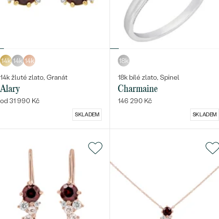
14k
14k
14k
18k
14k žluté zlato, Granát
18k bílé zlato, Spinel
Alary
Charmaine
od 31 990 Kč
146 290 Kč
SKLADEM
SKLADEM