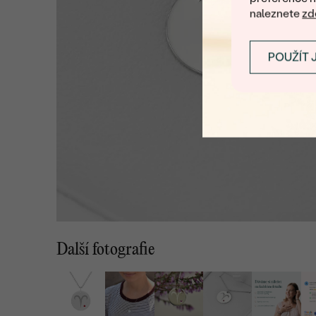
naleznete
zd
POUŽÍT 
Další fotografie