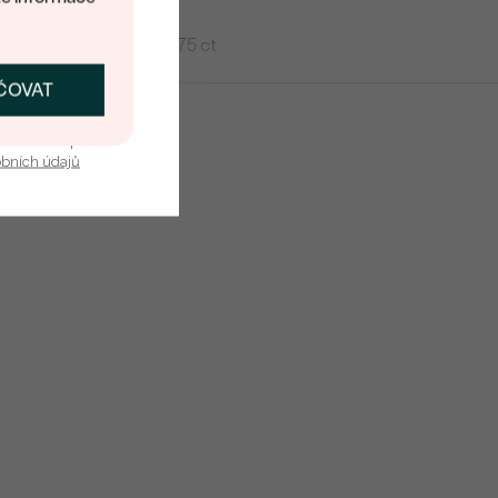
1
0.0075 ct
1.25 mm
ČOVAT
SKAT SLEVU
Červená
u nás v bezpečí.
Round
obních údajů
Přírodní