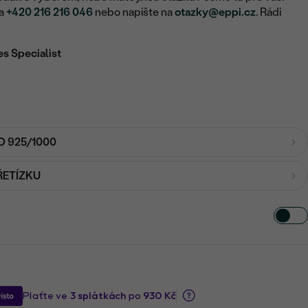
na
+420 216 216 046
nebo napište na
otazky@eppi.cz
. Rádi
es Specialist
O 925/1000
ŘETÍZKU