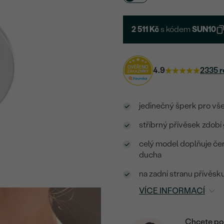
2 511 Kč
s kódem
SUN10
4.9
2335 r
jedinečný šperk pro vš
stříbrný přívěsek zdob
celý model doplňuje če
ducha
na zadní stranu přívěsku
VÍCE INFORMACÍ
Chcete por