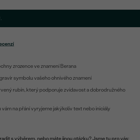
.
ecenzí
echny zrozence ve znamení Berana
í gravír symbolu vašeho ohnivého znamení
rvený rubín, který podporuje zvídavost a dobrodružného
 vám na přání vyryjeme jakýkoliv text nebo iniciály
adit s výběrem, nebo máte jinou otázku? Jsme tu pro vás: