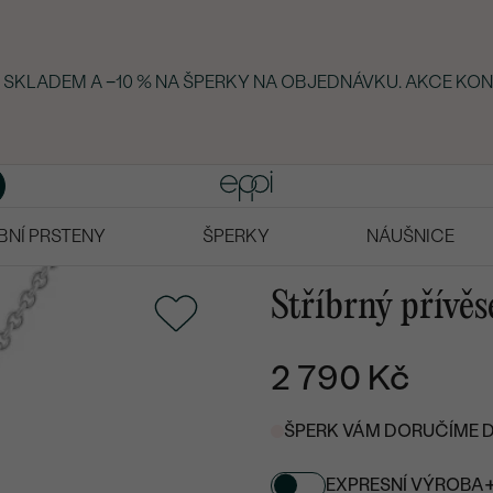
Y SKLADEM A −10 % NA ŠPERKY NA OBJEDNÁVKU. AKCE KON
BNÍ PRSTENY
ŠPERKY
NÁUŠNICE
Stříbrný přívě
2 790 Kč
ŠPERK VÁM DORUČÍME DO 
EXPRESNÍ VÝROBA