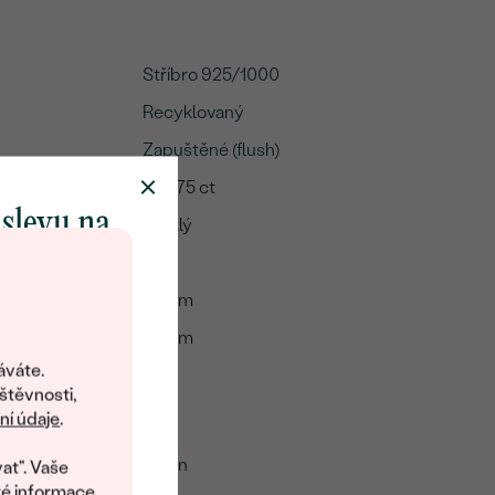
Stříbro 925/1000
Recyklovaný
Zapuštěné (flush)
A:
0.0075 ct
 slevu na
Lesklý
klenot
Ano
13 mm
17 mm
objevte svět
šperků Eppi.
áváte.
:
1.6 g
ní vám obratem
štěvnosti,
 na váš první
í údaje
.
mu
Rubín
at". Vaše
té informace