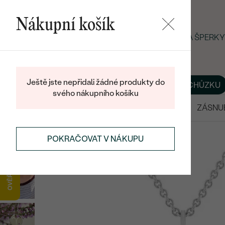
Nákupní košík
LETNÍ BLACK FRIDAY: −25 % NA ŠPERK
Ještě jste nepřidali žádné produkty do
O NÁS
BLOG
ŠPERKY NA MÍRU
DOMLUVIT SI SCHŮZKU
svého nákupního košíku
VÝPRODEJ
SNUBNÍ PRSTENY
ZÁSNU
POKRAČOVAT V NÁKUPU