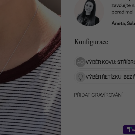
zavolejte 
poradíme!
Aneta, Sal
Konfigurace
AG
VÝBĚR KOVU:
STŘÍBR
VÝBĚR ŘETÍZKU:
BEZ 
PŘIDAT GRAVÍROVÁNÍ
VYBERTE FONT
Napište iniciály/text
25
/ 25 ZNAKŮ