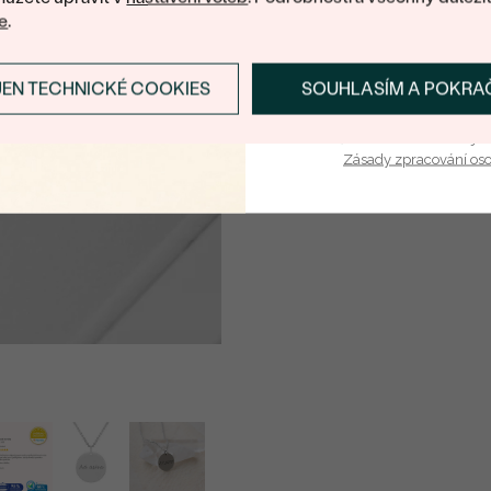
POČET:
e
.
KARÁTOVÁ VÁHA:
ROZMĚRY:
JEN TECHNICKÉ COOKIES
SOUHLASÍM A POKRA
PŘIHLÁSIT SE A ZÍ
BARVA:
Vaša e-mailová adresa je 
TVAR
:
Zásady zpracování os
PŮVOD: