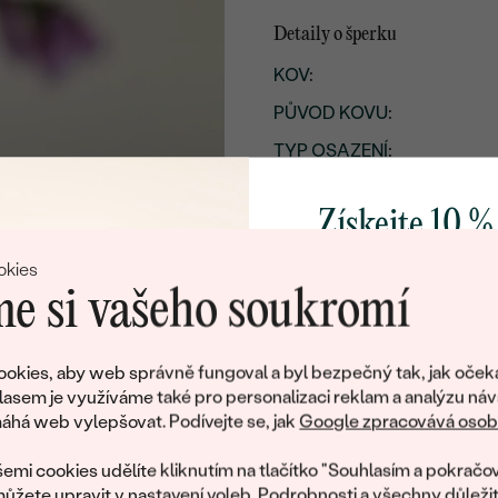
Detaily o šperku
KOV
:
PŮVOD KOVU
:
TYP OSAZENÍ
:
CELKOVÁ KARÁTOVÁ VÁH
Získejte 10 %
POVRCH KOVU:
svůj první 
RHODIUM:
okies
e si vašeho soukromí
ŠÍŘKA:
DÉLKA:
Přidejte se k nám a 
poctivě vyráběných 
okies, aby web správně fungoval a byl bezpečný tak, jak oček
CELKOVÁ PŘIBLIŽNÁ VÁHA
Jako dárek na přivítá
lasem je využíváme také pro personalizaci reklam a analýzu náv
zašleme slevový kód
há web vylepšovat. Podívejte se, jak
Google zpracovává osobn
Detaily o osazeném drahoka
nákup.
DRUH:
emi cookies udělíte kliknutím na tlačítko "Souhlasím a pokračov
ůžete upravit v
nastavení voleb
. Podrobnosti a všechny důleži