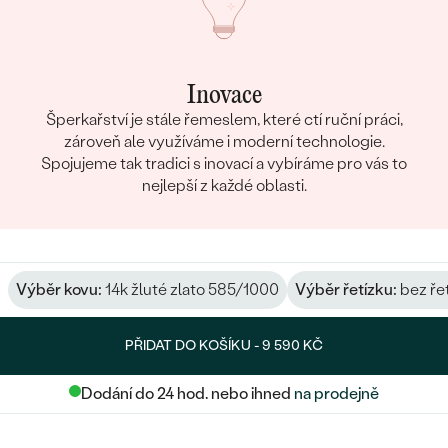
Inovace
Šperkařství je stále řemeslem, které ctí ruční práci,
zároveň ale využíváme i moderní technologie.
Spojujeme tak tradici s inovací a vybíráme pro vás to
nejlepší z každé oblasti.
Výběr kovu:
14k žluté zlato 585/1000
Výběr řetízku:
bez ře
PŘIDAT DO KOŠÍKU -
9 590 KČ
Dodání do 24 hod. nebo ihned
na prodejně