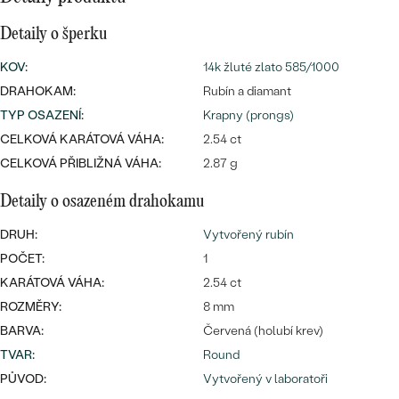
náušnice
Nejprodávanější
PODLE TVARU KAMENE
Detaily o šperku
Personalizované
prsteny
KOV
:
14k žluté zlato 585/1000
NA MÍRU
PROHLÉDNOUT
přívěsky
DRAHOKAM:
Rubín a diamant
DIAMANTY
TYP OSAZENÍ
:
Krapny (prongs)
CELKOVÁ KARÁTOVÁ VÁHA:
2.54 ct
PROHLÉDNOUT
CELKOVÁ PŘIBLIŽNÁ VÁHA:
2.87 g
Wave kolekce
OBJEVIT
Detaily o osazeném drahokamu
DRUH:
Vytvořený rubín
PROHLÉDNOUT
POČET:
1
KARÁTOVÁ VÁHA:
2.54 ct
ROZMĚRY:
8 mm
BARVA:
Červená (holubí krev)
TVAR
:
Round
PŮVOD:
Vytvořený v laboratoři