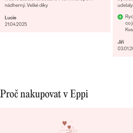
nádherný. Velké díky
udelal
Rychlost Hezky 
Lucie
co 
21.04.2025
Kva
Jiří
03.01.
Proč nakupovat v Eppi