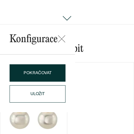
Bestsellery
Konfigurace
Mohlo by se vám líbit
OBJEVIT
POKRAČOVAT
ULOŽIT