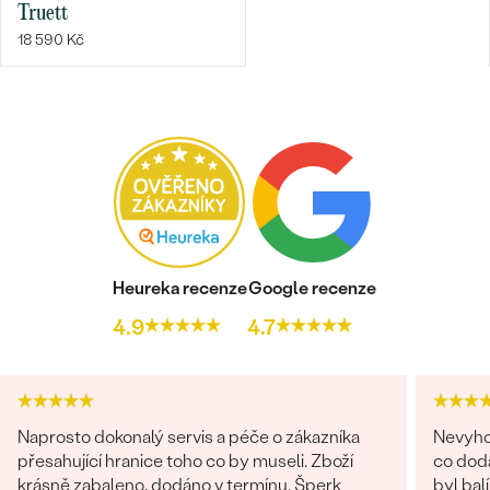
Truett
18 590 Kč
Heureka recenze
Google recenze
4.9
4.7
Naprosto dokonalý servis a péče o zákazníka
Nevyhod
přesahující hranice toho co by museli. Zboží
co doda
krásně zabaleno, dodáno v termínu. Šperk
byl bal