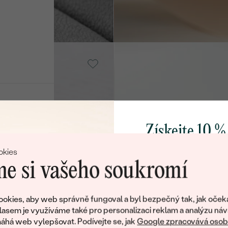
od 30 890 Kč
 Lab-grown
14k žluté zlato, Lab-grown
diamant
Topsey
od 15 090 Kč
Získejte 10 %
, Lab-grown
14k růžové zlato, Lab-grown
diamant
svůj první 
Vamala
okies
IT
od 15 990 Kč
e si vašeho soukromí
Přidejte se k nám a 
poctivě vyráběných 
okies, aby web správně fungoval a byl bezpečný tak, jak oček
14k bílé zlato, Lab-grown
Jako dárek na přivítá
N
lasem je využíváme také pro personalizaci reklam a analýzu náv
rown diamant
diamant
zašleme slevový kód
há web vylepšovat. Podívejte se, jak
Google zpracovává osobn
Paloma