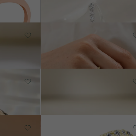
od 18 990 Kč
14k bílé zlato, Lab-grown
diamant
Frances
od 26 090 Kč
14k bílé zlato, Lab-grown
diamant
Annelisa
od 16 090 Kč
14k bílé zlato, Lab-grown
diamant
Driany