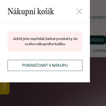
Nákupní košík
LETNÍ BLACK FRIDAY: −25 % NA ŠPER
Ještě jste nepřidali žádné produkty do
O NÁS
BLOG
ŠPERKY NA MÍRU
DOMLUVIT SI SCHŮZKU
svého nákupního košíku
VÝPRODEJ
SNUBNÍ PRSTENY
ZÁSNU
POKRAČOVAT V NÁKUPU