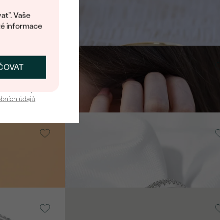
8 690 Kč
at". Vaše
té informace
Stříbro, Lab-grown diamant
ČOVAT
Lacy
SKAT SLEVU
7 890 Kč
u nás v bezpečí.
obních údajů
14k bílé zlato, Moissanit
Adva
od 22 890 Kč
14k růžové zlato, Moissanit
Lowum