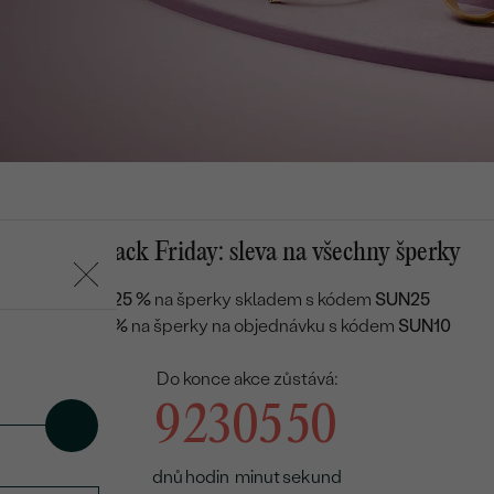
Letní Black Friday: sleva na všechny šperky
eny
Sleva 25 %
na šperky skladem s kódem
SUN25
Sleva 10 %
na šperky na objednávku s kódem
SUN10
Do konce akce zůstává:
9
23
05
49
dnů
hodin
minut
sekund