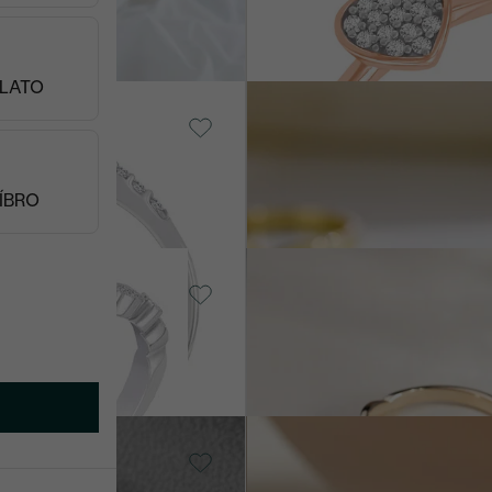
od 21 090 Kč
LATO
 Lab-grown
14k žluté zlato, Diamant
Frances
od 28 890 Kč
ÍBRO
14k bílé zlato, Lab-grown
Diamant
diamant
Malea
od 26 990 Kč
to, Lab-grown
14k růžové zlato, Lab-grown
diamant
Turpein