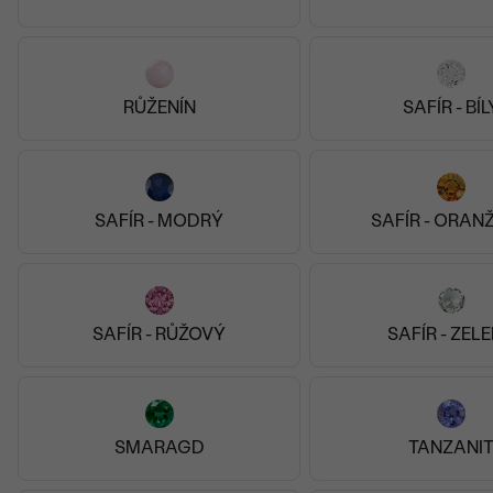
RŮŽENÍN
SAFÍR - BÍL
Zboží dorazilo krásně zabalené i s bonusem, tématickou
kartičkou s poděkováním a vynikající sušenkou české
ruční výroby. Velmi milé.
Radek
SAFÍR - MODRÝ
SAFÍR - ORAN
26.06.2025
SAFÍR - RŮŽOVÝ
SAFÍR - ZEL
SMARAGD
TANZANI