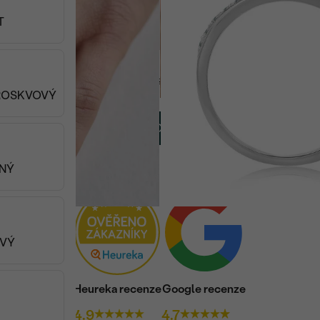
od 27 890 Kč
T
Viděli jste 144 z 352 produktů
BROSKVOVÝ
NAČÍST DALŠÍ (48)
ENÝ
OVÝ
Heureka recenze
Google recenze
4.9
4.7