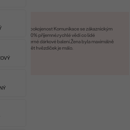
Ý
Maximální spokojenost Komunikace se zákaznickým
servisem 100% příjemné,rychlé vědí co lidé
chtějí.Nádherné dárkové balení.Žena byla maximálně
spokojena.Pět hvězdiček je málo.
ŽOVÝ
Terezie
18.05.2025
ENÝ
T