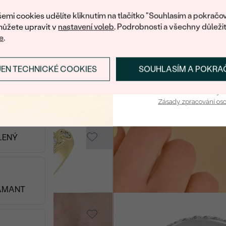
nákup.
od 30 890 Kč
emi cookies udělíte kliknutím na tlačítko "Souhlasím a pokračov
ůžete upravit v
nastavení voleb
. Podrobnosti a všechny důleži
e
.
rown diamant
Stříbro, Lab-grown diamant
JEN TECHNICKÉ COOKIES
SOUHLASÍM A POKRA
Annelisa
PŘIHLÁSIT SE A ZÍ
4 390 Kč
ND PEPPER
Vaša e-mailová adresa je 
Zásady zpracování os
o - žlutá, Lab-
14k žluté zlato, Diamant
LENÝ
Dante
od 24 890 Kč
AMANT
Moissanit
14k bílé zlato, Moissanit
Lorne