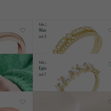
14k žluté zlato, Diamant
Ward
od 37 490 Kč
14k žluté zlato, Diamant
Egino
od 71 490 Kč
14k růžové zlato, Lab-grown
diamant
Rexanne