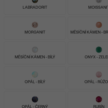
 26 590 Kč
od 31 690 Kč
LABRADORIT
MOISSANI
MORGANIT
MĚSÍČNÍ KÁMEN - 
MĚSÍČNÍ KÁMEN - BÍLÝ
ONYX - ZEL
OPÁL - BÍLÝ
OPÁL - RŮŽ
OPÁL - ČERNÝ
RUBÍN