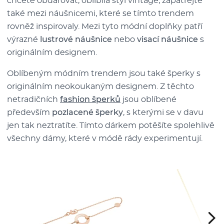
chcete obdarovat, oblíbila styl vintage, zapátrejte
také mezi náušnicemi, které se tímto trendem
rovněž inspirovaly. Mezi tyto módní doplňky patří
výrazné
lustrové náušnice
nebo
visací náušnice
s
originálním designem.
Oblíbeným módním trendem jsou také šperky s
originálním neokoukaným designem. Z těchto
netradičních
fashion šperků
jsou oblíbené
především
pozlacené šperky
, s kterými se v davu
jen tak neztratíte. Tímto dárkem potěšíte spolehlivě
všechny dámy, které v módě rády experimentují.