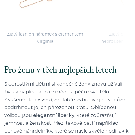
Zlatý fashion náramek s diamantem
Zlatý choker
Virginia
nebroušenými d
Pro ženu v těch nejlepších letech
S odrostlými dětmi si konečně ženy znovu užívají
života naplno, a to i v módě a péči o své tělo.
Zkušené dámy vědí, že dobře vybraný šperk může
podtrhnout jejich přirozenou krásu. Oblíbenou
volbou jsou
elegantní šperky
, které zdůrazňují
jemnost a ženskost. Mezi takové patří například
perlové náhrdelníky
, které se navíc skvěle hodí jak k