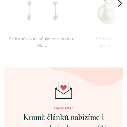
Stříbrné visací náušnice s perlami
Sofistikované z
Klara
perlami a zir
Newsletter
Kromě článků nabízíme i