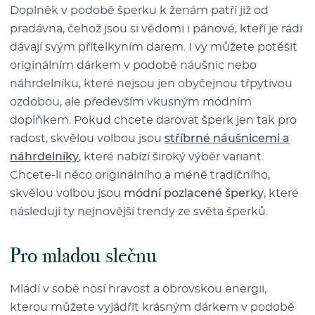
Doplněk v podobě šperku k ženám patří již od
pradávna, čehož jsou si vědomi i pánové, kteří je rádi
dávají svým přítelkyním darem. I vy můžete potěšit
originálním dárkem v podobě náušnic nebo
náhrdelníku, které nejsou jen obyčejnou třpytivou
ozdobou, ale především vkusným módním
doplňkem. Pokud chcete darovat šperk jen tak pro
radost, skvělou volbou jsou
stříbrné náušnicemi a
náhrdelníky
, které nabízí široký výběr variant.
Chcete-li něco originálního a méně tradičního,
skvělou volbou jsou
módní pozlacené šperky
, které
následují ty nejnovější trendy ze světa šperků.
Pro mladou slečnu
Mládí v sobě nosí hravost a obrovskou energii,
kterou můžete vyjádřit krásným dárkem v podobě