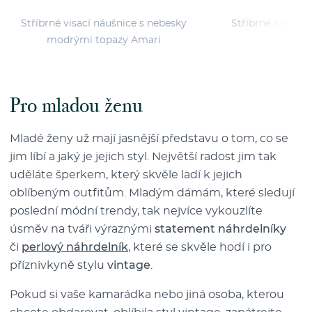
Stříbrné visací náušnice s nebesky
Stříbrné náušnic
modrými topazy Amari
Pro mladou ženu
Mladé ženy už mají jasnější představu o tom, co se
jim líbí a jaký je jejich styl. Největší radost jim tak
uděláte šperkem, který skvěle ladí k jejich
oblíbeným outfitům. Mladým dámám, které sledují
poslední módní trendy, tak nejvíce vykouzlíte
úsměv na tváři výraznými
statement náhrdelníky
či
perlový náhrdelník
, které se skvěle hodí i pro
příznivkyně stylu
vintage
.
Pokud si vaše kamarádka nebo jiná osoba, kterou