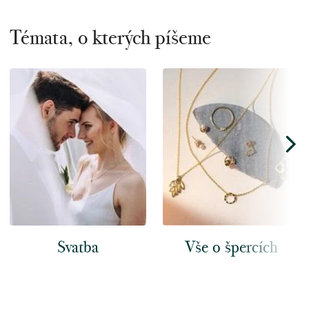
Témata, o kterých píšeme
Svatba
Vše o špercích