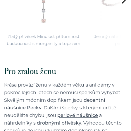
Zlatý přívěsek Minulost přítomnost
Jemný náhrdelník
budoucnost s morganity a topazem
perlami
Pro zralou ženu
Krása provází ženu v každém věku a ani dámy v
pokročilejších letech se nemusí šperkům vyhýbat.
Skvělým módním doplňkem jsou
decentní
náušnice Pecky
. Dalšími šperky, s kterými určitě
neuděláte chybu, jsou
perlové náušnice
a
náhrdelníky s
drobnými přívěsky
. Výhodou těchto
šperků je, že jsou vkusným doplňkem jak na