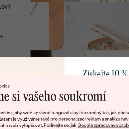
ALOVÝ
,
SKLADEM
NE
Safey
790 Kč
,
Pozlacené stříbro -
žlutá, Perla
Angela
SKLADEM
SKL
Získejte 10 %
2 990 Kč
svůj první 
okies
e si vašeho soukromí
ODRÝ
Pozlacené
stříbro - růžová,
Přidejte se k nám a 
 Opál
Diamant
poctivě vyráběných 
okies, aby web správně fungoval a byl bezpečný tak, jak oček
Heidi
Jako dárek na přivítá
lasem je využíváme také pro personalizaci reklam a analýzu náv
SKLADEM
SKLAD
3 790 Kč
zašleme slevový kód
há web vylepšovat. Podívejte se, jak
Google zpracovává osobn
ERNÝ