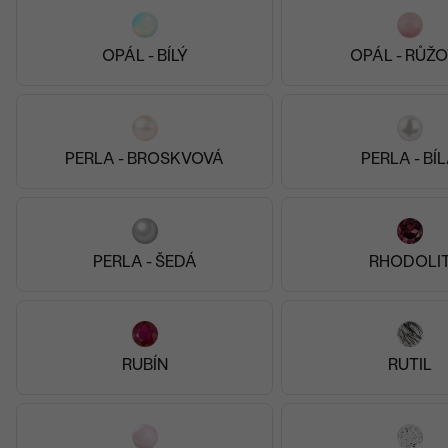
říbro, Perla
9 590 Kč
hia
SKLADEM
0 Kč
OPÁL - BÍLÝ
OPÁL - RŮŽ
PERLA - BROSKVOVÁ
PERLA - BÍ
PERLA - ŠEDÁ
RHODOLI
RUBÍN
RUTIL