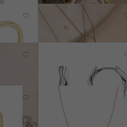
14k žluté zlato, Více druhů
Kenneth
od 29 490 Kč
Pozlacené stříbro -
žlutá, Bez kamene
Tilly
SKLADEM
1 590 Kč
SKLADEM
z
Pozlacené stříbro - růžová
Ankr
SKLADEM
SKLADE
690 Kč