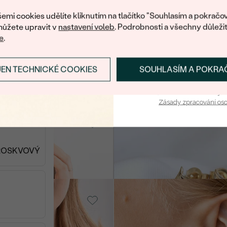
nákup.
emi cookies udělíte kliknutím na tlačítko "Souhlasím a pokračov
ůžete upravit v
nastavení voleb
. Podrobnosti a všechny důleži
Pozlacené stříbro -
e
.
růžová, Měsíční
Kiri
SKL
t
1 390 Kč
JEN TECHNICKÉ COOKIES
SOUHLASÍM A POKRA
PŘIHLÁSIT SE A ZÍ
SKLADEM
Vaša e-mailová adresa je 
T
Zásady zpracování os
14k žluté zlato,
Diamant
Melle
SKLADEM
SKL
12 490 Kč
BROSKVOVÝ
14k žluté zlato,
Tyrkys
VÝPROD
Luz
4 480 Kč
SKLADEM
SKLAD