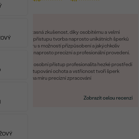
Ý
Naprosto úžasná zkušenost, díky osobitému a velmi
ŽOVÝ
ochotnému přístupu tvorba naprosto unikátních šperků
přímo na míru s možností přizpůsobení a jakýchkoliv
připomínek, naprosto precizní a profesionální provedení.
vstřícný osobní přístup profesionalita hezké prostředí
D
milé vystupování ochota a vstřícnost tvoři šperk
přesně na míru precizní zpracování
Filip
27.04.2025
Zobrazit celou recenzi
N
ŮŽOVÝ