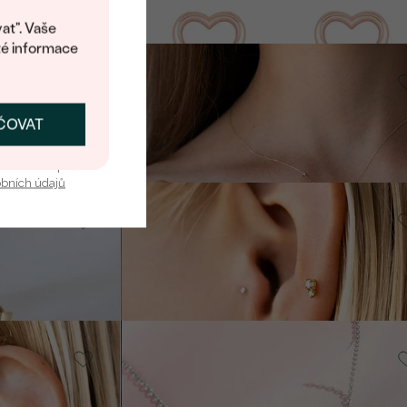
at". Vaše
té informace
ADEM
14k žluté zlato, Opál
ČOVAT
SKAT SLEVU
Noela
SKLADE
9 290 Kč
u nás v bezpečí.
obních údajů
ADEM
14k žluté zlato, Perla
VÝPRODE
Clarice
SKLADE
6 890 Kč
6 360 Kč
Pozlacené
stříbro - růžová,
Diamant
EJ
Malý princ
EM
SKLADEM