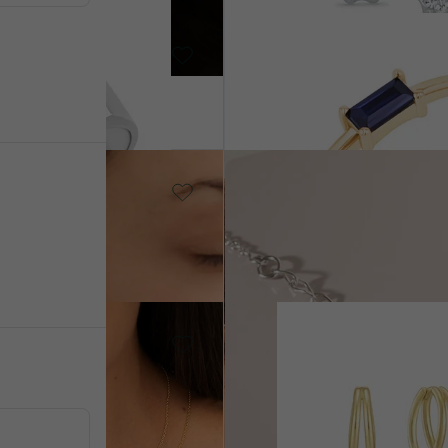
amene
14k bílé zlato, Safír
Koos
od 14 990 Kč
SKLADEM
Stříbro
Ankr
790 Kč
Pozlacené stříbro - žlutá, Be
SKLADEM
kamene
Lauma
1 990 Kč