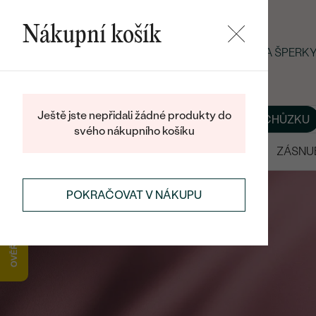
Nákupní košík
LETNÍ BLACK FRIDAY: −25 % NA ŠPER
Ještě jste nepřidali žádné produkty do
O NÁS
BLOG
ŠPERKY NA MÍRU
DOMLUVIT SI SCHŮZKU
svého nákupního košíku
VÝPRODEJ
SNUBNÍ PRSTENY
ZÁSNU
POKRAČOVAT V NÁKUPU