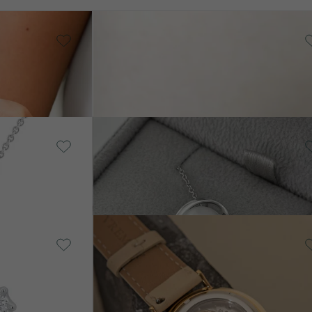
Pozlacené stříbro - žlutá,
Diamant
Millie
12 890 Kč
Stříbro, Perla
VÝPRODEJ
Prietta
SKLADEM
4 080 Kč
3 780 Kč
Painter
SKLADE
36 900 Kč