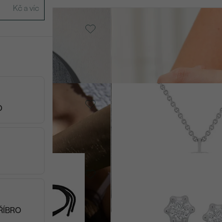
t
14k růžové zlato, Měsíční
Hye
SKLADEM
od 18 690 Kč
14k růžové zlato, Diamant
Cassius
O
od 13 590 Kč
14k bílé zlato, Lab-grown
amene
diamant
Catarina
od 11 290 Kč
ŘÍBRO