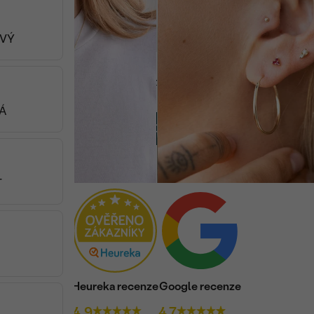
4 080 Kč
OVÝ
Viděli jste 48 z 273 produktů
LÁ
NAČÍST DALŠÍ (48)
T
Heureka recenze
Google recenze
4.9
4.7