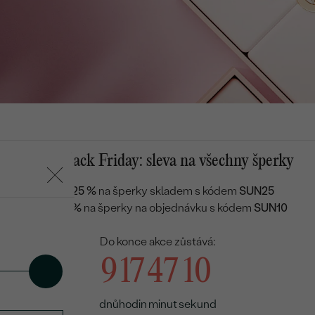
Letní Black Friday: sleva na všechny šperky
Sleva 25 %
na šperky skladem s kódem
SUN25
Sleva 10 %
na šperky na objednávku s kódem
SUN10
Do konce akce zůstává:
9
17
47
08
dnů
hodin
minut
sekund