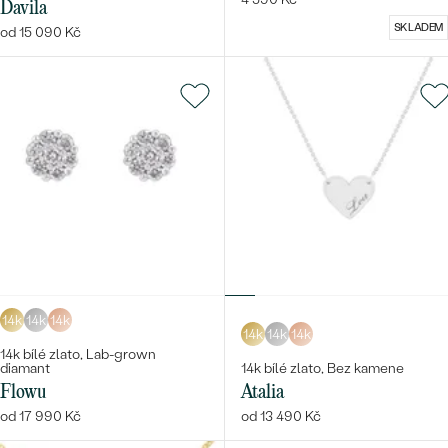
Davila
SKLADEM
od 15 090 Kč
14k
14k
14k
14k
14k
14k
14k bílé zlato, Lab-grown
diamant
14k bílé zlato, Bez kamene
Flowu
Atalia
od 17 990 Kč
od 13 490 Kč