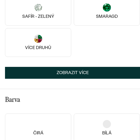
SAFÍR - ZELENÝ
SMARAGD
Bestsellery
14k
14k
14k
Stříbro, Perla
Landia
14k růžové zlato, Diamant
VÍCE DRUHŮ
3 280 Kč
2 980 Kč
Tilda
VÝPRODEJ
SKLADEM
od 17 390 Kč
OBJEVIT
ZOBRAZIT VÍCE
Barva
ČIRÁ
BÍLÁ