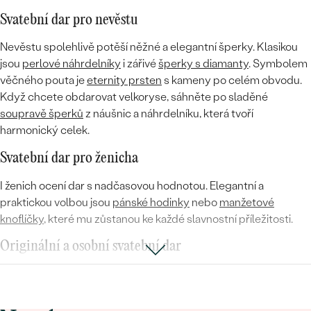
Svatební dar pro nevěstu
Nevěstu spolehlivě potěší něžné a elegantní šperky. Klasikou
jsou
perlové náhrdelníky
i zářivé
šperky s diamanty
. Symbolem
věčného pouta je
eternity prsten
s kameny po celém obvodu.
Když chcete obdarovat velkoryse, sáhněte po sladěné
soupravě šperků
z náušnic a náhrdelníku, která tvoří
harmonický celek.
Svatební dar pro ženicha
I ženich ocení dar s nadčasovou hodnotou. Elegantní a
praktickou volbou jsou
pánské hodinky
nebo
manžetové
knoflíčky
, které mu zůstanou ke každé slavnostní příležitosti.
Originální a osobní svatební dar
Chcete-li darovat něco, co nikdo jiný mít nebude, vsaďte na
personalizaci.
Personalizovaný šperk
s vyrytým datem svatby,
jmény nebo krátkým vzkazem se promění v jedinečnou