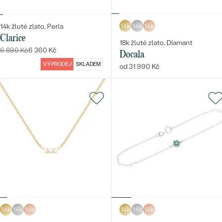
14k
14k
14k
14k žluté zlato, Perla
Clarice
18k žluté zlato, Diamant
6 890 Kč
6 360 Kč
Docala
VÝPRODEJ
SKLADEM
od 31 990 Kč
14k
14k
14k
14k
14k
14k