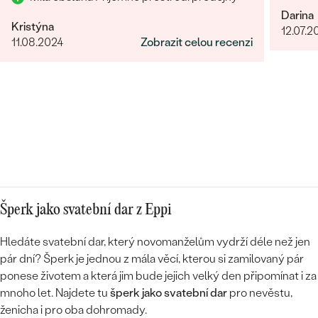
Darina
Kristýna
12.07.2
11.08.2024
Zobrazit celou recenzi
Šperk jako svatební dar z Eppi
Hledáte svatební dar, který novomanželům vydrží déle než jen
pár dní? Šperk je jednou z mála věcí, kterou si zamilovaný pár
ponese životem a která jim bude jejich velký den připomínat i za
mnoho let. Najdete tu
šperk jako svatební dar
pro nevěstu,
ženicha i pro oba dohromady.