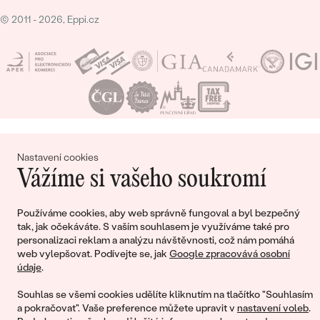
© 2011 - 2026, Eppi.cz
Nákupní košík
Nastavení cookies
Vážíme si vašeho soukromí
Používáme cookies, aby web správně fungoval a byl bezpečný
tak, jak očekáváte. S vaším souhlasem je využíváme také pro
Ještě jste nepřidali žádné produkty do svého
personalizaci reklam a analýzu návštěvnosti, což nám pomáhá
nákupního košíku
web vylepšovat. Podívejte se, jak
Google zpracovává osobní
údaje
.
Souhlas se všemi cookies udělíte kliknutím na tlačítko "Souhlasím
a pokračovat". Vaše preference můžete upravit v
nastavení voleb
.
POKRAČOVAT V NÁKUPU