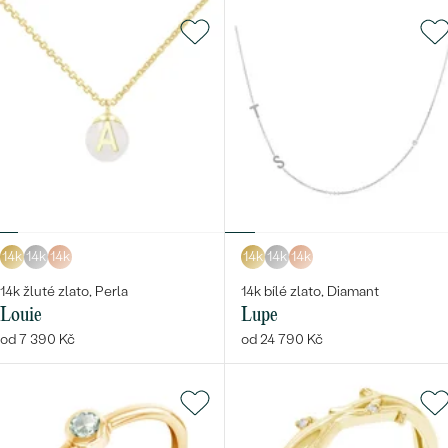
14k
14k
14k
14k
14k
14k
14k žluté zlato, Perla
14k bílé zlato, Diamant
Louie
Lupe
od 7 390 Kč
od 24 790 Kč