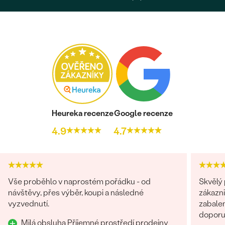
Heureka recenze
Google recenze
4.9
4.7
Vše proběhlo v naprostém pořádku - od
Skvělý 
návštěvy, přes výběr, koupi a následné
zákazni
vyzvednutí.
zabalen
doporuč
Milá obsluha Příjemné prostředí prodejny