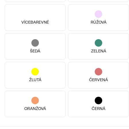
14k
14k
14k
14k
14k
14k
14k žluté zlato, Moissanit
14k bílé zlato, Bez kamene
VÍCEBAREVNÉ
RŮŽOVÁ
Koos
Badane
od 15 190 Kč
od 38 890 Kč
ŠEDÁ
ZELENÁ
ŽLUTÁ
ČERVENÁ
ORANŽOVÁ
ČERNÁ
Stříbro, Perla
Ayelet
3 990 Kč