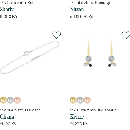
14k žluté zlato, Safír
14k bílé zlato, Smaragd
Sharly
Nitzan
9 090 Kč
od 13 590 Kč
14k
14k
14k
14k
14k
14k
14k bílé zlato, Diamant
14k žluté zlato, Akvamarín
Ohana
Kerrie
11 190 Kč
21 290 Kč