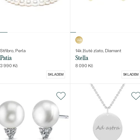
14k
Stříbro, Perla
14k žluté zlato, Diamant
Patia
Stella
3 990 Kč
8 090 Kč
SKLADEM
SKLADEM