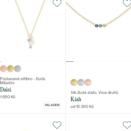
Pozlacené stříbro - žlutá,
14k
14k
14k
Měsíční
Daisi
14k žluté zlato, Více druhů
1 890 Kč
Kiah
SKLADEM
od 15 390 Kč