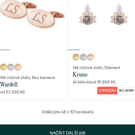
14k
14k
14k
14k
14k
14k
14k růžové zlato, Diamant
Kruno
14k růžové zlato, Bez kamene
16 590 Kč
od 15 990 Kč
Wardell
VÝPRODEJ
SKLADEM
od 53 290 Kč
Viděli jste 48 z 101 produktů
NAČÍST DALŠÍ (48)