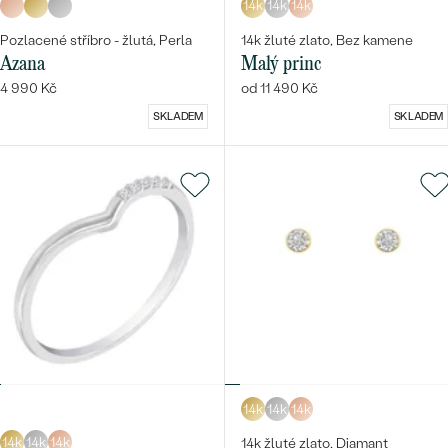
14k
14k
14k
Pozlacené stříbro - žlutá, Perla
14k žluté zlato, Bez kamene
Azana
Malý princ
4 990 Kč
od 11 490 Kč
SKLADEM
SKLADEM
14k
14k
14k
14k
14k
14k
14k žluté zlato, Diamant