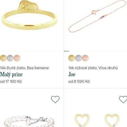
14k
14k
14k
14k
14k
14k
14k žluté zlato, Bez kamene
14k růžové zlato, Více druhů
Malý princ
Joe
od 17 190 Kč
od 9 590 Kč