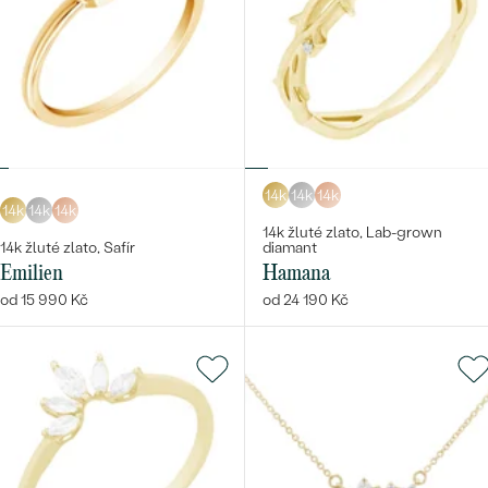
14k
14k
14k
14k
14k
14k
14k žluté zlato, Lab-grown
14k žluté zlato, Safír
diamant
Emilien
Hamana
od 15 990 Kč
od 24 190 Kč