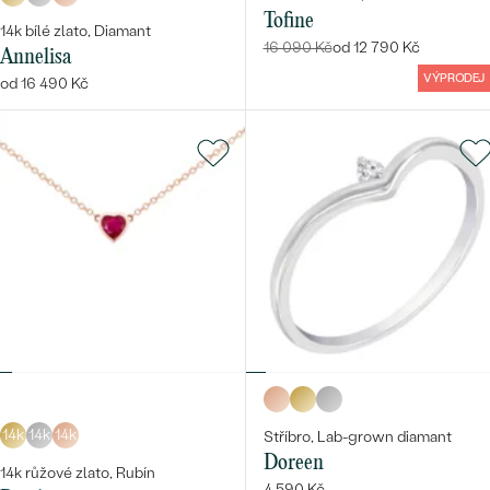
Tofine
14k bílé zlato, Diamant
16 090 Kč
od 12 790 Kč
Annelisa
VÝPRODEJ
od 16 490 Kč
14k
14k
14k
Stříbro, Lab-grown diamant
Doreen
14k růžové zlato, Rubín
4 590 Kč