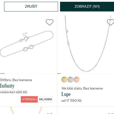
VREMMY
SKLADEM
32 800 Kč
ZRUŠIT
ZOBRAZIT (101)
14k
14k
14k
Stříbro, Bez kamene
Infinity
14k bílé zlato, Bez kamene
1 990 Kč
1 490 Kč
Lupe
VÝPRODEJ
SKLADEM
od 17 590 Kč