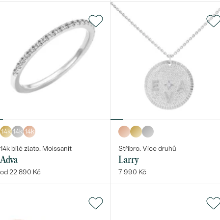
14k
14k
14k
14k bílé zlato, Moissanit
Stříbro, Více druhů
Adva
Larry
od 22 890 Kč
7 990 Kč