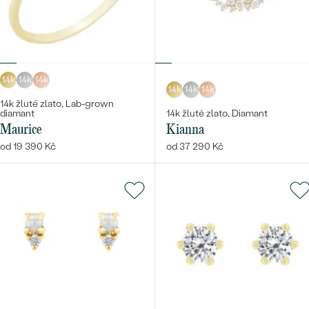
14k
14k
14k
14k
14k
14k
14k žluté zlato, Lab-grown
diamant
14k žluté zlato, Diamant
Maurice
Kianna
od 19 390 Kč
od 37 290 Kč