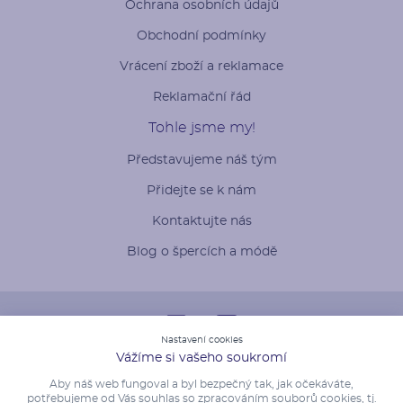
Ochrana osobních údajů
Obchodní podmínky
Vrácení zboží a reklamace
Reklamační řád
Tohle jsme my!
Představujeme náš tým
Přidejte se k nám
Kontaktujte nás
Blog o špercích a módě
Nastavení cookies
Vážíme si vašeho soukromí
Aby náš web fungoval a byl bezpečný tak, jak očekáváte,
potřebujeme od Vás souhlas so zpracováním souborů cookies, tj.