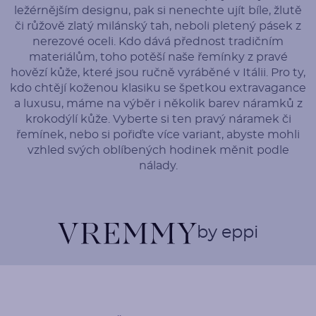
ležérnějším designu, pak si nenechte ujít bíle, žlutě
či růžově zlatý milánský tah, neboli pletený pásek z
nerezové oceli. Kdo dává přednost tradičním
materiálům, toho potěší naše řemínky z pravé
hovězí kůže, které jsou ručně vyráběné v Itálii. Pro ty,
kdo chtějí koženou klasiku se špetkou extravagance
a luxusu, máme na výběr i několik barev náramků z
krokodýlí kůže. Vyberte si ten pravý náramek či
řemínek, nebo si pořiďte více variant, abyste mohli
vzhled svých oblíbených hodinek měnit podle
nálady.
by eppi