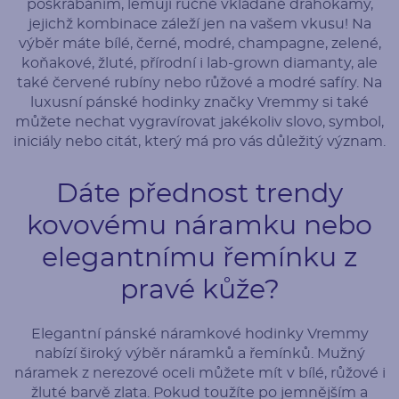
poškrábáním, lemují ručně vkládané drahokamy,
jejichž kombinace záleží jen na vašem vkusu! Na
výběr máte bílé, černé, modré, champagne, zelené,
koňakové, žluté, přírodní i lab-grown diamanty, ale
také červené rubíny nebo růžové a modré safíry. Na
luxusní pánské hodinky značky Vremmy si také
můžete nechat vygravírovat jakékoliv slovo, symbol,
iniciály nebo citát, který má pro vás důležitý význam.
Dáte přednost trendy
kovovému náramku nebo
elegantnímu řemínku z
pravé kůže?
Elegantní pánské náramkové hodinky Vremmy
nabízí široký výběr náramků a řemínků. Mužný
náramek z nerezové oceli můžete mít v bílé, růžové i
žluté barvě zlata. Pokud toužíte po jemnějším a