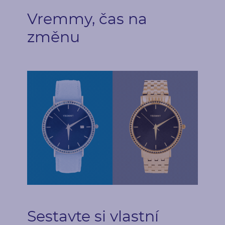
po jednom
krapny
Vremmy, čas na
změnu
Postranní drahokamy
Druh
Počet
Safír
72
Karátová váha
Rozměry
0.72 ct
1.25 mm (0.01ct)
Tvar
Barva
Round
Modrá
Původ
Přírodní
Sestavte si vlastní