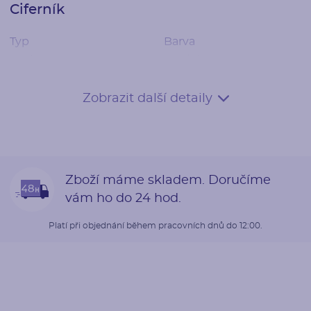
Ciferník
Typ
Barva
analog
modrá
Datum
Zobrazit další detaily
ano
Řemínek
Zboží máme skladem. Doručíme
Materiál
Barva
vám ho do 24 hod.
krokodýlí kůže
navy modrá
Platí při objednání během pracovních dnů do 12:00.
Osazení lunety
Styl
Typ