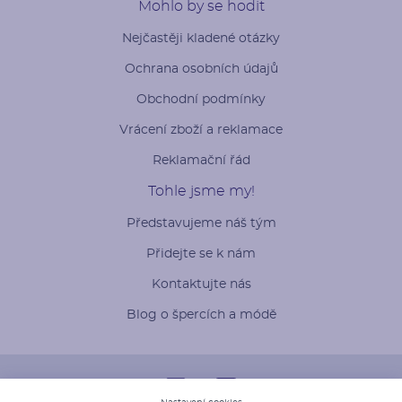
Mohlo by se hodit
Nejčastěji kladené otázky
Ochrana osobních údajů
Obchodní podmínky
Vrácení zboží a reklamace
Reklamační řád
Tohle jsme my!
Představujeme náš tým
Přidejte se k nám
Kontaktujte nás
Blog o špercích a módě