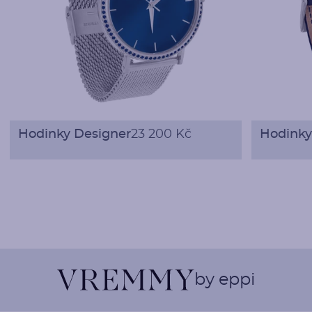
Hodinky Designer
23 200 Kč
Hodinky 
by eppi