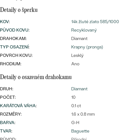
náušnice
Nejprodávanější
PODLE TVARU KAMENE
Detaily o šperku
Personalizované
KOV
:
14k žluté zlato 585/1000
prsteny
NA MÍRU
PROHLÉDNOUT
PŮVOD KOVU
:
Recyklovaný
přívěsky
DRAHOKAM:
Diamant
DIAMANTY
TYP OSAZENÍ
:
Krapny (prongs)
PROHLÉDNOUT
POVRCH KOVU:
Lesklý
Wave kolekce
OBJEVIT
RHODIUM:
Ano
Detaily o osazeném drahokamu
DRUH:
Diamant
PROHLÉDNOUT
POČET:
10
KARÁTOVÁ VÁHA
:
0.1 ct
ROZMĚRY:
1.6 x 0.8 mm
BARVA
:
G-H
TVAR
:
Baguette
PŮVOD:
Přírodní