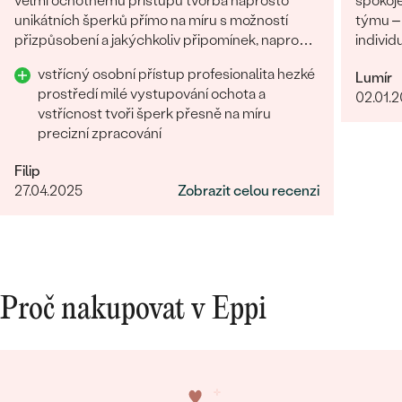
velmi ochotnému přístupu tvorba naprosto
spokoj
unikátních šperků přímo na míru s možností
týmu – 
přizpůsobení a jakýchkoliv připomínek, naprosto
individ
precizní a profesionální provedení.
opravdu
vstřícný osobní přístup profesionalita hezké
Lumír
komunik
prostředí milé vystupování ochota a
02.01.
plné sp
vstřícnost tvoři šperk přesně na míru
proces 
precizní zpracování
rozhodn
výjimeč
Filip
27.04.2025
Zobrazit celou recenzi
Proč nakupovat v Eppi