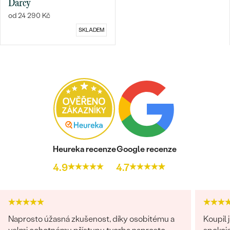
Darcy
od 24 290 Kč
SKLADEM
Heureka recenze
Google recenze
4.9
4.7
Naprosto úžasná zkušenost, díky osobitému a
Koupil 