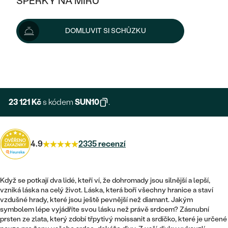
ŠPERKY NA MÍRU
25 690 Kč
KOMBINOVANÉ ZLATO
STŘÍBRNÉ
POSTRANNÍ KAMENY
ZLATÉ
VÝPRODEJ
ŠPERKY SKLADEM
Šperk vám vyrobíme a doručíme do 3 - 4 týdnů.
DOMLUVIT SI SCHŮZKU
PLATINOVÉ
HALO
DLE STYLU
Možnosti doručení
STŘÍBRNÉ
KDYŽ ŠPERKY POMÁHAJÍ
VÝPRODEJ
JEDNODUCHÉ
TŘI KAMENY
PLATINOVÉ
+ 5 138 KČ
DLE STYLU
EXPRESNÍ VÝROBA
DLE TYPU
DLE MATERIÁLU
BEZ KAMENE
PECKOVÉ
VINTAGE
NÁUŠNICE
ZLATÉ
DLE STYLU
23 121 Kč
s kódem
SUN10
.
ETERNITY
KRUHOVÉ
SNUBNÍ A ZÁSNUBNÍ SETY
SOLITÉR
PRSTENY
STŘÍBRNÉ
VYKROJENÉ
MINIMALISTICKÉ
NETRADIČNÍ
4.9
2335 recenzí
NAROZENÍ DÍTĚTE
PŘÍVĚSKY
PLATINOVÉ
VINTAGE
VISACÍ
PERSONALIZOVANÉ
NÁRAMKY
SESTAV SI SVŮJ PRSTEN
Když se potkají dva lidé, kteří ví, že dohromady jsou silnější a lepší,
NETRADIČNÍ
DLE STYLU
SOLITÉR
vzniká láska na celý život. Láska, která boří všechny hranice a staví
ZAČÍT S PRSTENEM
SE ZNAMENÍM ZVĚROKRUHU
SETY
vzdušné hrady, které jsou ještě pevnější než diamant. Jakým
ETERNITY
TEPANÉ
VE TVARU SRDCE
symbolem lépe vyjádříte svou lásku než právě srdcem? Zásnubní
ZAČÍT S DIAMANTEM
MINIMALISTICKÉ
PÁNSKÉ ŠPERKY
prsten ze zlata, který zdobí třpytivý moissanit a srdíčko, které je určené