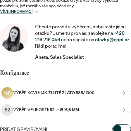
MINIMALISTICKÉ
pouze pro ženu vašeho srdce, dokáže divy. Z vaší dívky vykouzlí
RUČNĚ RYTÉ
DĚTSKÉ
manželku, jež rozzáří vaše společné dny.
ZAČÍT S LAB-GROWN DIAMANTEM
MEDAILONKY
DĚTSKÉ ŠPERKY
VÍCE INFORMACÍ
STATEMENT
S VÝPLNÍ
PIERCING
ZAČÍT S BAREVNÝM DIAMANTEM
ŘETÍZKY
BROŽE
Chcete poradit s výběrem, nebo máte jinou
PEČETNÍ
SVATEBNÍ SETY
otázku? Jsme tu pro vás: zavolejte na
+420
VE TVARU SRDCE
DOPLŇKY
DLE KAMENE
216 216 046
nebo napište na
otazky@eppi.cz
.
DLE DRAHOKAMU
PERSONALIZOVANÉ
Rádi poradíme!
S DIAMANTY
DLE CENY
SE ZVÍŘATY
DIAMANT
DLE MATERIÁLU
Aneta, Sales Specialist
CENOVĚ DOSTUPNÉ
DLE DRAHOKAMU
S DRAHOKAMY
LAB-GROWN DIAMANT
ZLATO
DLE DRAHOKAMU
Konfigurace
S DIAMANTY
LUXUSNÍ
S PERLAMI
MOISSANIT
S DIAMANTY
STŘÍBRO
S DRAHOKAMY
14K
VÝBĚR KOVU:
14K ŽLUTÉ ZLATO 585/1000
BAREVNÝ DIAMANT
S DRAHOKAMY
PLATINA
DLE CENY
S PERLAMI
CENOVĚ DOSTUPNÉ
ČERNÝ DIAMANT
52
S PERLAMI
VÝBĚR VELIKOSTI:
52 -> Ø 16,6 MM
DLE KAMENE
DLE CENY
LUXUSNÍ
SALT AND PEPPER DIAMANT
S DIAMANTY
PŘIDAT GRAVÍROVÁNÍ
DLE CENY