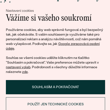
lásky
Nastavení cookies
Vážíme si vašeho soukromí
Připojte se k nám!
Používáme cookies, aby web správně fungoval a byl bezpečný
tak, jak očekáváte. S vaším souhlasem je využíváme také pro
personalizaci reklam a analýzu návštěvnosti, což nám pomáhá
web vylepšovat. Podívejte se, jak
Google zpracovává osobní
údaje
.
Souhlas se všemi cookies udělíte kliknutím na tlačítko
"Souhlasím a pokračovat". Vaše preference můžete upravit v
nastavení voleb
. Podrobnosti a všechny důležité informace
© 2011 - 2026, Eppi.cz
naleznete
zde
.
SOUHLASÍM A POKRAČOVAT
POUŽÍT JEN TECHNICKÉ COOKIES