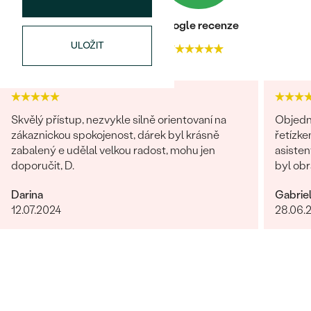
Heureka recenze
Google recenze
ULOŽIT
4.9
4.7
Skvělý přístup, nezvykle silně orientovaní na
Objedn
zákaznickou spokojenost, dárek byl krásně
řetízke
zabalený e udělal velkou radost, mohu jen
asisten
doporučit, D.
byl obr
věnován
Darina
Gabrie
dořešil
12.07.2024
28.06.
je nádhe
opravdo
bylo ry