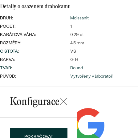
Detaily o osazeném drahokamu
DRUH:
Moissanit
POČET:
1
Bestsellery
KARÁTOVÁ VÁHA:
0.29 ct
ROZMĚRY:
4.5 mm
ČISTOTA
:
VS
BARVA:
G-H
OBJEVIT
TVAR
:
Round
PŮVOD:
Vytvořený v laboratoři
Konfigurace
POKRAČOVAT