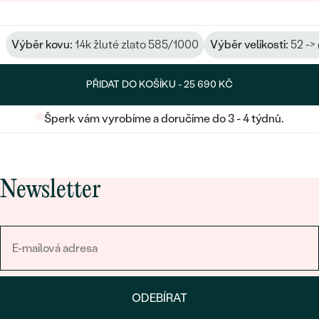
Výběr kovu:
14k žluté zlato 585/1000
Výběr velikosti:
52 ->
PŘIDAT DO KOŠÍKU -
25 690 KČ
Šperk vám vyrobíme a doručíme do 3 - 4 týdnů.
Newsletter
ODEBÍRAT