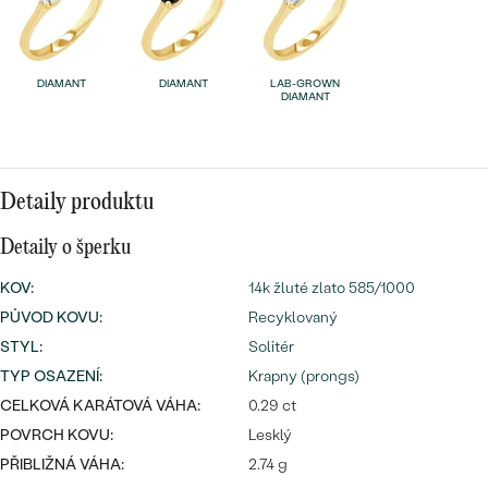
náušnice
Nejprodávanější
PODLE TVARU KAMENE
Personalizované
prsteny
NA MÍRU
DIAMANT
DIAMANT
LAB-GROWN
PROHLÉDNOUT
DIAMANT
přívěsky
DIAMANTY
PROHLÉDNOUT
Detaily produktu
Wave kolekce
OBJEVIT
Detaily o šperku
KOV
:
14k žluté zlato 585/1000
PROHLÉDNOUT
PŮVOD KOVU
:
Recyklovaný
STYL
:
Solitér
TYP OSAZENÍ
:
Krapny (prongs)
CELKOVÁ KARÁTOVÁ VÁHA:
0.29 ct
POVRCH KOVU:
Lesklý
PŘIBLIŽNÁ VÁHA:
2.74 g