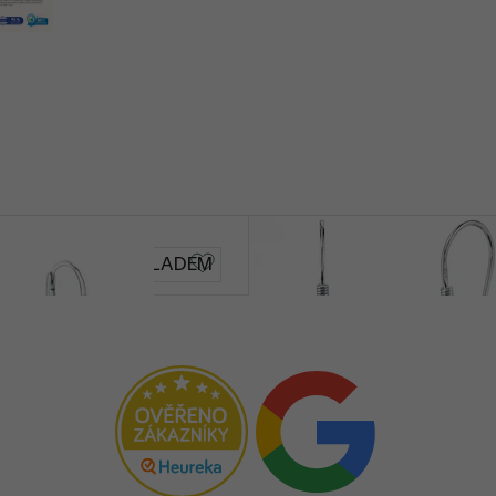
Lexy
SKLADEM
6 690 Kč