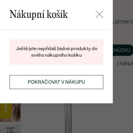
Nákupní košík
LETNÍ BLACK FRIDAY: −25 % NA ŠPER
Ještě jste nepřidali žádné produkty do
O NÁS
BLOG
ŠPERKY NA MÍRU
DOMLUVIT SI SCHŮZKU
svého nákupního košíku
VÝPRODEJ
SNUBNÍ PRSTENY
ZÁSNU
NÁUŠNICE
VISACÍ NÁUŠNICE
POKRAČOVAT V NÁKUPU