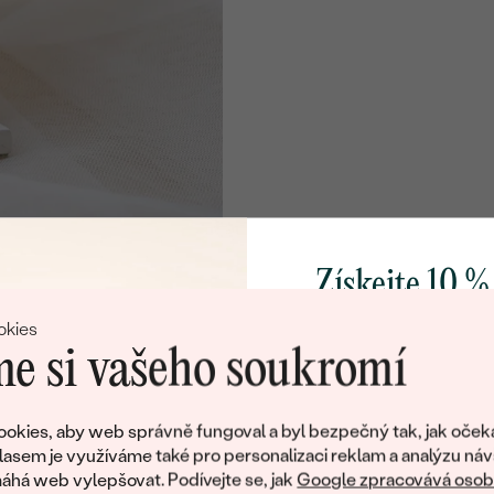
Získejte 10 %
svůj první 
okies
e si vašeho soukromí
Přidejte se k nám a 
poctivě vyráběných 
okies, aby web správně fungoval a byl bezpečný tak, jak oček
Jako dárek na přivítá
lasem je využíváme také pro personalizaci reklam a analýzu náv
zašleme slevový kód
há web vylepšovat. Podívejte se, jak
Google zpracovává osobn