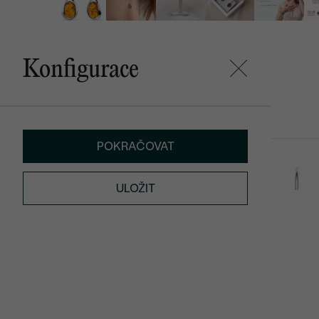
Konfigurace
Mohlo by se vám líbit
POKRAČOVAT
Rose
Herta
SKLADEM
6 190 Kč
3 590 Kč
ULOŽIT