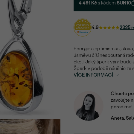
4 491 Kč
s kódem
SUN10
4.9
2335 r
Energie a optimismus, slova,
úsměvu číší nespoutaná rad
okolí. Jaký šperk vám bude 
Šperk v podobě náušnic ze s
VÍCE INFORMACÍ
Chcete por
zavolejte 
poradíme!
Aneta, Sal