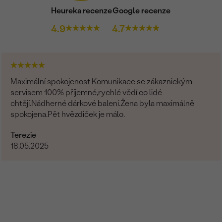
Heureka recenze
Google recenze
4.9
4.7
Maximální spokojenost Komunikace se zákaznickým
servisem 100% příjemné,rychlé vědí co lidé
chtějí.Nádherné dárkové balení.Žena byla maximálně
spokojena.Pět hvězdiček je málo.
Terezie
18.05.2025