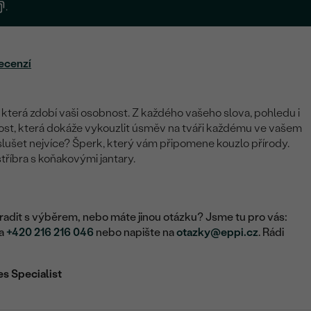
.
ecenzí
 která zdobí vaši osobnost. Z každého vašeho slova, pohledu i
ost, která dokáže vykouzlit úsměv na tváři každému ve vašem
slušet nejvíce? Šperk, který vám připomene kouzlo přírody.
tříbra s koňakovými jantary.
adit s výběrem, nebo máte jinou otázku? Jsme tu pro vás:
na
+420 216 216 046
nebo napište na
otazky@eppi.cz
. Rádi
es Specialist