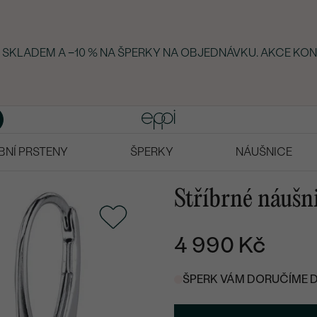
KY SKLADEM A −10 % NA ŠPERKY NA OBJEDNÁVKU. AKCE KON
BNÍ PRSTENY
ŠPERKY
NÁUŠNICE
Stříbrné náušn
4 990 Kč
ŠPERK VÁM DORUČÍME DO