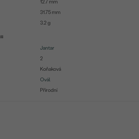
12.7 mm
31.75 mm
3.2 g
mu
Jantar
2
Koňaková
Ovál
Přírodní