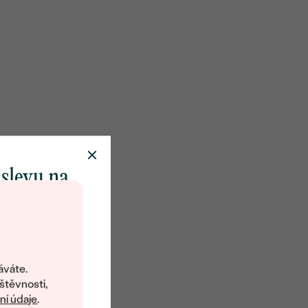
 slevu na
klenot
objevte svět
šperků Eppi.
áváte.
ní vám obratem
štěvnosti,
 na váš první
í údaje
.