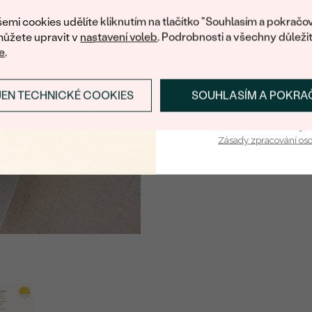
nákup.
emi cookies udělíte kliknutím na tlačítko "Souhlasím a pokračov
ůžete upravit v
nastavení voleb
. Podrobnosti a všechny důleži
e
.
JEN TECHNICKÉ COOKIES
SOUHLASÍM A POKRA
PŘIHLÁSIT SE A ZÍ
Vaša e-mailová adresa je 
Zásady zpracování os