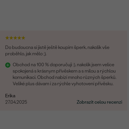
Do budoucna si jistě ještě koupim šperk, nakolik vše
proběhlo, jak mělo ;).
Obchod na 100 % doporučuji :), nakolik jsem velice
spokojená s krásnym přívěskem a s milou a rýchlou
komunikaci. Obchod nabízí mnoho různých šperků.
Veliké plus dávam i za rýchle vyhotovení přívěsku.
Erika
27.04.2025
Zobrazit celou recenzi