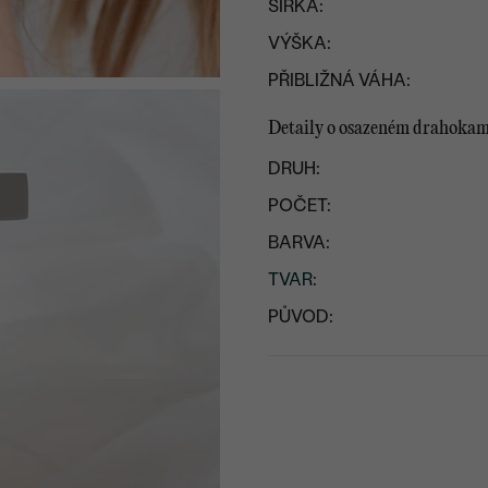
ŠÍŘKA:
VÝŠKA:
PŘIBLIŽNÁ VÁHA:
Detaily o osazeném drahoka
DRUH:
POČET:
BARVA:
TVAR
:
PŮVOD: