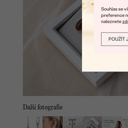
Souhlas se vš
preference m
naleznete
zd
POUŽÍT 
Další fotografie