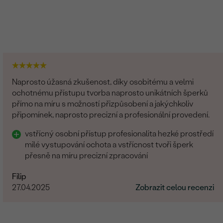
Naprosto úžasná zkušenost, díky osobitému a velmi
ochotnému přístupu tvorba naprosto unikátních šperků
přímo na míru s možností přizpůsobení a jakýchkoliv
připomínek, naprosto precizní a profesionální provedení.
vstřícný osobní přístup profesionalita hezké prostředí
milé vystupování ochota a vstřícnost tvoři šperk
přesně na míru precizní zpracování
Filip
27.04.2025
Zobrazit celou recenzi