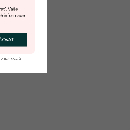
at". Vaše
té informace
ČOVAT
SKAT SLEVU
u nás v bezpečí.
obních údajů