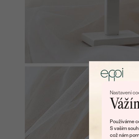
Nastavení co
Vážím
Používáme co
S vaším souh
což nám pomá