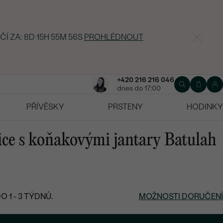
ČÍ ZA:
8D 15H 55M 55S
PROHLÉDNOUT
+420 216 216 046
dnes do 17:00
PŘÍVĚSKY
PRSTENY
HODINKY
ice s koňakovými jantary Batulah
 1 - 3 TÝDNŮ.
MOŽNOSTI DORUČENÍ