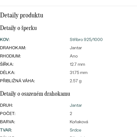
CENOVĚ DOSTUPNÉ
DRAHOKAM
CENOVĚ DOSTUPNÉ
S DRAHOKAMY
Detaily produktu
LUXUSNÍ
Nejprodávanější
LUXUSNÍ
S LAB-GROWN DIAMANTY
DLE MATERIÁLU
Detaily o šperku
snubní prsteny
ZLATO
KOV
:
Stříbro 925/1000
S PERLAMI
DRAHOKAM:
Jantar
PLATINA
RHODIUM:
Ano
DLE STYLU
ŠÍŘKA:
12.7 mm
PROHLÉDNOUT
STŘÍBRO
DÉLKA:
31.75 mm
PERSONALIZOVANÉ
PŘIBLIŽNÁ VÁHA:
2.57 g
SYMBOLICKÉ
Detaily o osazeném drahokamu
MINIMALISTICKÉ
DRUH:
Jantar
POČET:
2
PODLE PŘÍLEŽITOSTI
Nejprodávanější
BARVA:
Koňaková
TVAR
:
Srdce
PODLE BARVY