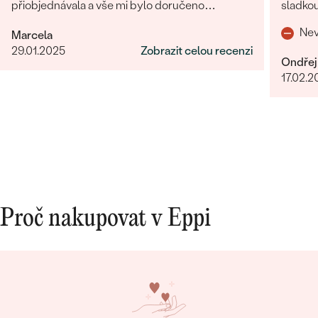
přiobjednávala a vše mi bylo doručeno
sladkou
najednou, jak mi slíbili. Obchod můžu rozhodně
o zákaz
Nev
Marcela
doporučit.
29.01.2025
Zobrazit celou recenzi
Ondřej
17.02.2
Proč nakupovat v Eppi