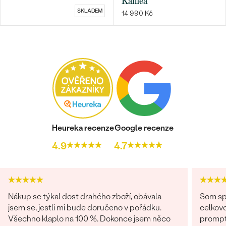
Kamea
SKLADEM
14 990 Kč
Bestsellery
OBJEVIT
Heureka recenze
Google recenze
4.9
4.7
Nákup se týkal dost drahého zboží, obávala
Som spo
jsem se, jestli mi bude doručeno v pořádku.
celkovo
Všechno klaplo na 100 %. Dokonce jsem něco
promptná. Tovar prišiel pekne z