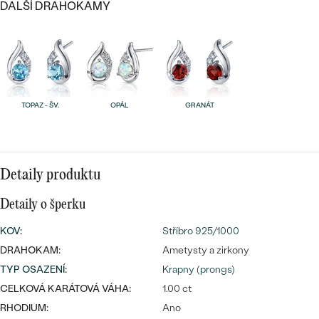
CENOVĚ DOSTUPNÉ
DALŠÍ DRAHOKAMY
DRAHOKAM
CENOVĚ DOSTUPNÉ
S DRAHOKAMY
LUXUSNÍ
Nejprodávanější
LUXUSNÍ
S LAB-GROWN DIAMANTY
DLE MATERIÁLU
snubní prsteny
ZLATO
S PERLAMI
TOPAZ - ŠV.
OPÁL
GRANÁT
PLATINA
DLE STYLU
PROHLÉDNOUT
STŘÍBRO
PERSONALIZOVANÉ
Detaily produktu
Detaily o šperku
SYMBOLICKÉ
KOV
:
Stříbro 925/1000
MINIMALISTICKÉ
DRAHOKAM:
Ametysty a zirkony
TYP OSAZENÍ
:
Krapny (prongs)
PODLE PŘÍLEŽITOSTI
Nejprodávanější
CELKOVÁ KARÁTOVÁ VÁHA:
1.00 ct
PODLE BARVY
RHODIUM:
Ano