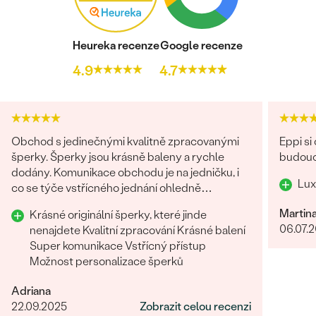
Heureka recenze
Google recenze
4.9
4.7
Obchod s jedinečnými kvalitně zpracovanými
Eppi si
šperky. Šperky jsou krásně baleny a rychle
budouc
dodány. Komunikace obchodu je na jedničku, i
Lux
co se týče vstřícného jednání ohledně
problému na straně zákazníka. Nákup určitě
Martin
Krásné originální šperky, které jinde
doporučuji
06.07.
nenajdete Kvalitní zpracování Krásné balení
Super komunikace Vstřícný přístup
Možnost personalizace šperků
Adriana
22.09.2025
Zobrazit celou recenzi