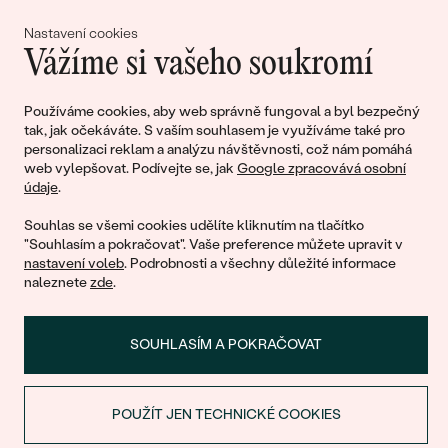
lásky
Nastavení cookies
Vážíme si vašeho soukromí
Připojte se k nám!
Používáme cookies, aby web správně fungoval a byl bezpečný
tak, jak očekáváte. S vaším souhlasem je využíváme také pro
personalizaci reklam a analýzu návštěvnosti, což nám pomáhá
web vylepšovat. Podívejte se, jak
Google zpracovává osobní
údaje
.
Souhlas se všemi cookies udělíte kliknutím na tlačítko
"Souhlasím a pokračovat". Vaše preference můžete upravit v
nastavení voleb
. Podrobnosti a všechny důležité informace
© 2011 - 2026, Eppi.cz
naleznete
zde
.
SOUHLASÍM A POKRAČOVAT
POUŽÍT JEN TECHNICKÉ COOKIES