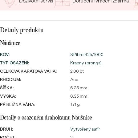
Doživotní servis
Doručení i vrácení zdarma
CENOVĚ DOSTUPNÉ
DRAHOKAM
CENOVĚ DOSTUPNÉ
S DRAHOKAMY
LUXUSNÍ
Nejprodávanější
LUXUSNÍ
S LAB-GROWN DIAMANTY
DLE MATERIÁLU
Detaily produktu
snubní prsteny
ZLATO
S PERLAMI
Náušnice
PLATINA
KOV
:
Stříbro 925/1000
DLE STYLU
TYP OSAZENÍ
:
Krapny (prongs)
PROHLÉDNOUT
STŘÍBRO
CELKOVÁ KARÁTOVÁ VÁHA:
2.00 ct
PERSONALIZOVANÉ
RHODIUM:
Ano
ŠÍŘKA:
6.35 mm
SYMBOLICKÉ
VÝŠKA:
6.35 mm
MINIMALISTICKÉ
PŘIBLIŽNÁ VÁHA:
1.71 g
Detaily o osazeném drahokamu Náušnice
PODLE PŘÍLEŽITOSTI
Nejprodávanější
DRUH:
Vytvořený safír
PODLE BARVY
POČET:
2