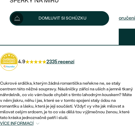
ŠPERKY NA MÍRU
4 150 Kč
4 510 Kč
-8 %
KOMBINOVANÉ ZLATO
STŘÍBRNÉ
POSTRANNÍ KAMENY
ZLATÉ
VÝPRODEJ
ŠPERKY SKLADEM
Možnosti doručení
DOMLUVIT SI SCHŮZKU
PLATINOVÉ
HALO
DLE STYLU
STŘÍBRNÉ
KDYŽ ŠPERKY POMÁHAJÍ
VÝPRODEJ
JEDNODUCHÉ
3 735 Kč
s kódem
SUN10
.
TŘI KAMENY
PLATINOVÉ
DLE STYLU
DLE TYPU
DLE MATERIÁLU
BEZ KAMENE
PECKOVÉ
VINTAGE
NÁUŠNICE
ZLATÉ
DLE STYLU
4.9
2335 recenzí
ETERNITY
KRUHOVÉ
SNUBNÍ A ZÁSNUBNÍ SETY
SOLITÉR
PRSTENY
STŘÍBRNÉ
VYKROJENÉ
MINIMALISTICKÉ
NETRADIČNÍ
Cukrové srdíčka, kterým žádná romantička neřekne ne, se staly
NAROZENÍ DÍTĚTE
PŘÍVĚSKY
PLATINOVÉ
centrem této něžné soupravy. Náušničky zářící na uších a jemně tkaný
VINTAGE
náhrdelník, co víc vám bude chybět s tímto lahodným kouskem? Máte
VISACÍ
PERSONALIZOVANÉ
v něm jiskru, něhu i jas, které se v tomto spojení staly ódou na
NÁRAMKY
SESTAV SI SVŮJ PRSTEN
romantiku a lásku, která je její součástí. Vždyť vy víte jak milovat a
NETRADIČNÍ
DLE STYLU
SOLITÉR
milovat celým srdcem, je to co vás dělá tou výjimečnou ženou, které
ZAČÍT S PRSTENEM
SE ZNAMENÍM ZVĚROKRUHU
SETY
tato kráska jednoznačně patří i sluší.
ETERNITY
TEPANÉ
VÍCE INFORMACÍ
VE TVARU SRDCE
ZAČÍT S DIAMANTEM
MINIMALISTICKÉ
PÁNSKÉ ŠPERKY