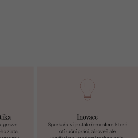
tika
Inovace
ab-grown
Šperkařství je stále řemeslem, které
ho zlata,
ctí ruční práci, zároveň ale