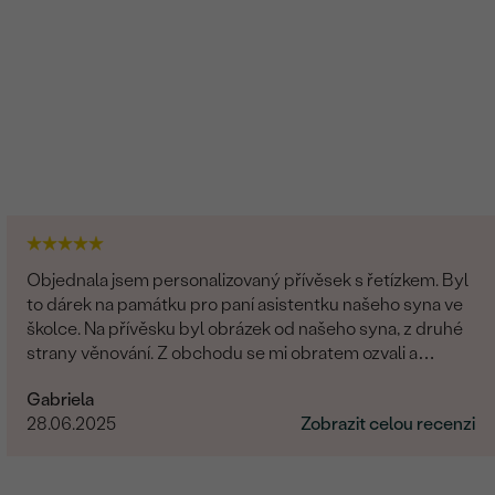
Objednala jsem personalizovaný přívěsek s řetízkem. Byl
to dárek na památku pro paní asistentku našeho syna ve
školce. Na přívěsku byl obrázek od našeho syna, z druhé
strany věnování. Z obchodu se mi obratem ozvali a
dořešili jsme všechny detaily objednávky. Šperk je
Gabriela
nádherný, udělal velikou radost, je originální a opravdová
28.06.2025
Zobrazit celou recenzi
památka. Jednání s paní po e-mailu bylo rychlé a
příjemné. Moc obchod doporučuji!