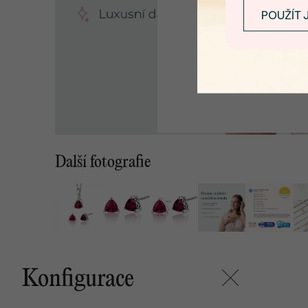
POUŽÍT 
Další fotografie
Konfigurace