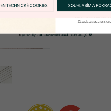
JEN TECHNICKÉ COOKIES
SOUHLASÍM A POKRA
PŘIHLÁSIT SE A ZÍ
PŮVOD:
ZASLAT UPOZORNĚNÍ NA TENTO
ŠPERK
Vaša e-mailová adresa je 
Zásady zpracování os
Kliknutím potvrzuji, že jsem se obeznámil
s
pravidly zpracovávání osobních údajů.