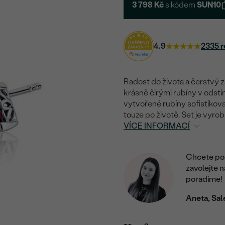
3 798 Kč
s kódem
SUN10
4.9
2335 r
Radost do života a čerstvý 
krásně čirými rubíny v odstí
vytvořené rubíny sofistikov
touze po životě. Set je vyro
VÍCE INFORMACÍ
Chcete por
zavolejte 
poradíme!
Aneta, Sal