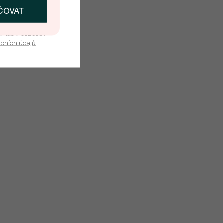
ČOVAT
SKAT SLEVU
Vytvořený v laboratoři
u nás v bezpečí.
obních údajů