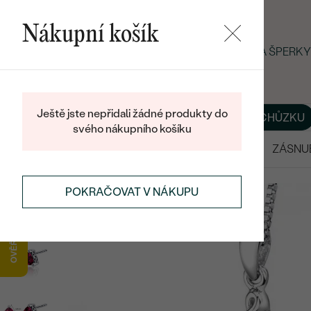
Nákupní košík
LETNÍ BLACK FRIDAY: −25 % NA ŠPER
Ještě jste nepřidali žádné produkty do
O NÁS
BLOG
ŠPERKY NA MÍRU
DOMLUVIT SI SCHŮZKU
svého nákupního košíku
VÝPRODEJ
SNUBNÍ PRSTENY
ZÁSNU
SOUPRAVY ŠPERKŮ
STŘÍBRNÉ SOUPRAVY
POKRAČOVAT V NÁKUPU