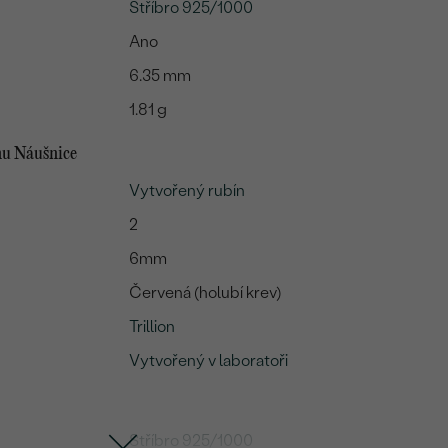
Stříbro 925/1000
Ano
6.35 mm
1.81 g
mu Náušnice
Vytvořený rubín
2
6mm
Červená (holubí krev)
Trillion
Vytvořený v laboratoři
Stříbro 925/1000