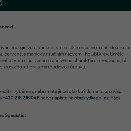
.
ecenzí
závan energie vám přinese tato kolekce náušnic a náhrdelníku s
nu červené, s magicky rituálním názvem - holubí krev. Uměle
aného tvaru sluší vašemu ohnivému charakteru a neutuchající
ben s ryzího stříbra a má rhodiovou úpravu.
adit s výběrem, nebo máte jinou otázku? Jsme tu pro vás:
na
+420 216 216 046
nebo napište na
otazky@eppi.cz
. Rádi
es Specialist