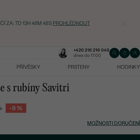
ČÍ ZA:
7D 13H 48M 47S
PROHLÉDNOUT
+420 216 216 046
dnes do 17:00
PŘÍVĚSKY
PRSTENY
HODINKY
e s rubíny Savitri
č
-9 %
MOŽNOSTI DORUČENÍ