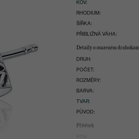
KOV
:
RHODIUM:
ŠÍŘKA:
PŘIBLIŽNÁ VÁHA:
Detaily o osazeném drahoka
DRUH:
POČET:
ROZMĚRY:
BARVA:
TVAR
:
PŮVOD:
Přívěsek
KOV
: