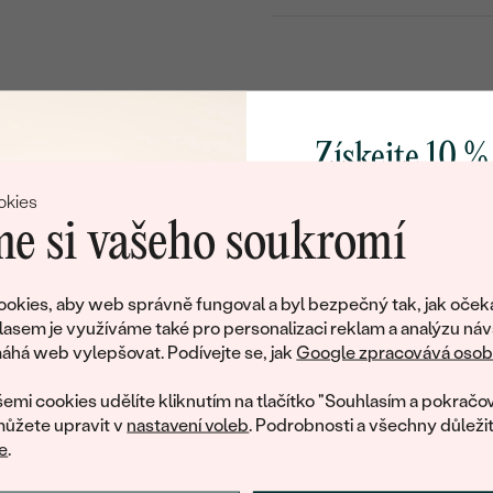
TYP OSAZENÍ
:
POVRCH KOVU:
RHODIUM:
ŠÍŘKA:
Získejte 10 %
VÝŠKA:
svůj první 
okies
PŘIBLIŽNÁ VÁHA PŘÍVĚSKU
e si vašeho soukromí
CELKOVÁ PŘIBLIŽNÁ VÁHA
Přidejte se k nám a 
poctivě vyráběných 
Detaily o osazeném drahokam
okies, aby web správně fungoval a byl bezpečný tak, jak oček
Jako dárek na přivítá
lasem je využíváme také pro personalizaci reklam a analýzu náv
Litujeme, ale tento šperk si už své majitele našel
DRUH:
zašleme slevový kód
há web vylepšovat. Podívejte se, jak
Google zpracovává osobn
nákup.
eká množství podobných produktů. Pokud chcete být informováni
POČET:
emi cookies udělíte kliknutím na tlačítko "Souhlasím a pokračov
šperku, zanechte nám svůj e-mail.
ROZMĚRY:
ůžete upravit v
nastavení voleb
. Podrobnosti a všechny důleži
e
.
BARVA:
E-mail
*
TVAR
: