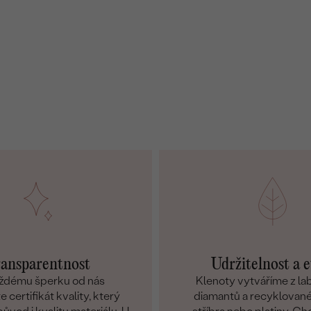
ansparentnost
Udržitelnost a e
ždému šperku od nás
Klenoty vytváříme z l
 certifikát kvality, který
diamantů a recyklované