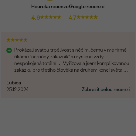
Heureka recenze
Google recenze
4.9
4.7
Prokázali svatou trpělivost s něčím, čemu v mé firmě
říkáme “náročný zákazník” a myslíme vždy
nespokojená totální … Vyřizovala jsem komplikovanou
zakázku pro třetího člověka na druhém konci světa a
zvládli to skvěle. Musím moc poděkovat.
Ľubica
25.12.2024
Zobrazit celou recenzi