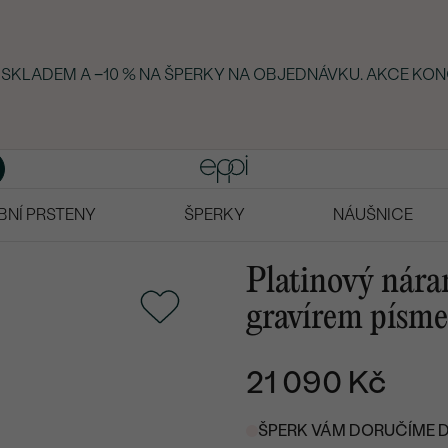
Y SKLADEM A −10 % NA ŠPERKY NA OBJEDNÁVKU. AKCE KON
BNÍ PRSTENY
ŠPERKY
NÁUŠNICE
Platinový nár
gravírem písm
21 090 Kč
ŠPERK VÁM DORUČÍME DO 