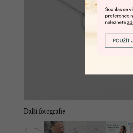
Souhlas se vš
preference m
naleznete
zd
POUŽÍT 
Další fotografie