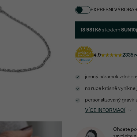
EXPRESNÍ VÝROBA
18 981 Kč
s kódem
SUN10
4.9
2335 r
jemný náramek zdobený
na ruce krásně vynikne 
personalizovaný gravír
VÍCE INFORMACÍ
Chcete por
zavolejte 