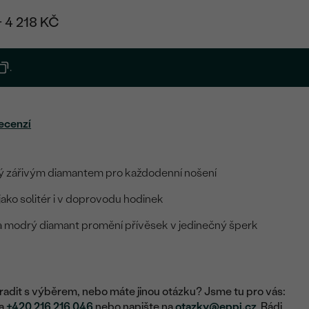
+ 4 218 KČ
.
ecenzí
 zářivým diamantem pro každodenní nošení
jako solitér i v doprovodu hodinek
 a modrý diamant promění přívěsek v jedinečný šperk
adit s výběrem, nebo máte jinou otázku? Jsme tu pro vás:
na
+420 216 216 046
nebo napište na
otazky@eppi.cz
. Rádi