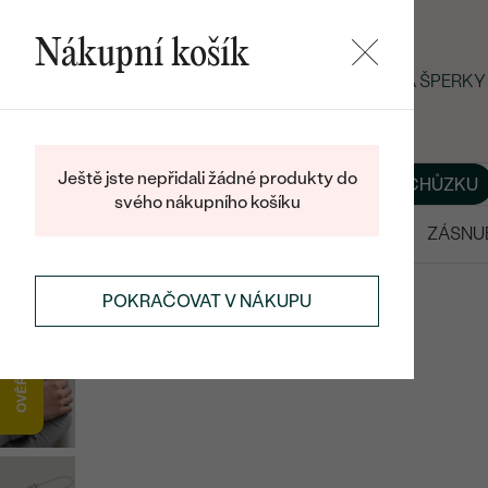
Nákupní košík
LETNÍ BLACK FRIDAY: −25 % NA ŠPERK
Ještě jste nepřidali žádné produkty do
O NÁS
BLOG
ŠPERKY NA MÍRU
DOMLUVIT SI SCHŮZKU
svého nákupního košíku
VÝPRODEJ
SNUBNÍ PRSTENY
ZÁSNU
NÁRAMKY
NÁRAMKY S VLASTNÍM TEXTEM
POKRAČOVAT V NÁKUPU