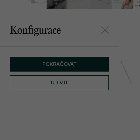
Konfigurace
Mohlo by se vám líbit
POKRAČOVAT
Sager
Karma
15 790 Kč
od 20 990 K
ULOŽIT