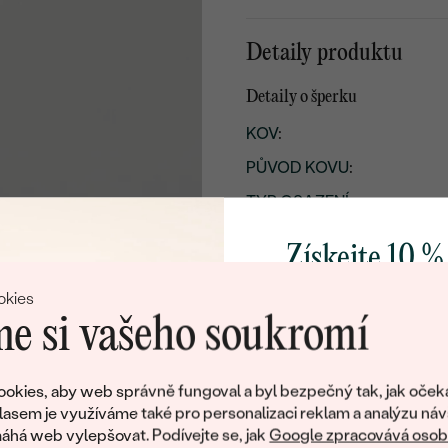
Detaily produktu
Detaily o šperku
KOV
:
PŮVOD KOVU
:
TYP OSAZENÍ
:
CELKOVÁ KARÁTOVÁ VÁH
Získejte 10 %
POVRCH KOVU:
svůj první 
okies
ŠÍŘKA:
e si vašeho soukromí
PŘIBLIŽNÁ VÁHA:
Přidejte se k nám a 
Detaily o řetízku
poctivě vyráběných 
okies, aby web správně fungoval a byl bezpečný tak, jak oček
Jako dárek na přivítá
lasem je využíváme také pro personalizaci reklam a analýzu náv
KOV
:
zašleme slevový kód
há web vylepšovat. Podívejte se, jak
Google zpracovává osobn