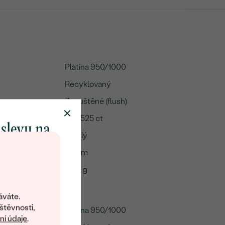
Platina 950/1000
Recyklovaný
Zapuštěné (flush)
A:
0.00525 ct
 slevu na
Lesklý
klenot
13 mm
3.96 g
objevte svět
šperků Eppi.
áváte.
ní vám obratem
štěvnosti,
Platina 950/1000
 na váš první
í údaje
.