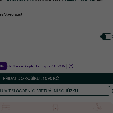
es Specialist
PŘIDAT DO KOŠÍKU
21 090 KČ
UVIT SI OSOBNÍ ČI VIRTUÁLNÍ SCHŮZKU