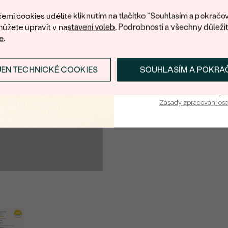
PŮVOD KOVU
:
nákup.
emi cookies udělíte kliknutím na tlačítko "Souhlasím a pokračov
DÉLKA
:
ůžete upravit v
nastavení voleb
. Podrobnosti a všechny důleži
ŠÍŘKA:
e
.
PŘIBLIŽNÁ VÁHA:
JEN TECHNICKÉ COOKIES
SOUHLASÍM A POKRA
PŘIHLÁSIT SE A ZÍ
Detaily o osazeném drahoka
Vaša e-mailová adresa je 
DRUH:
Zásady zpracování os
POČET:
KARÁTOVÁ VÁHA
:
ROZMĚRY:
BARVA
:
TVAR
:
PŮVOD:
ÚPRAVY: