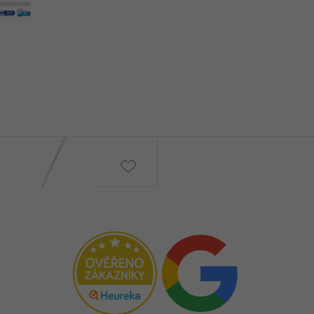
Bonato
č
21 190 Kč