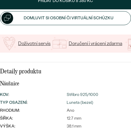
PŘIDAT DO KOŠÍKU
8 380 KČ
CENOVĚ DOSTUPNÉ
DRAHOKAM
CENOVĚ DOSTUPNÉ
S DRAHOKAMY
LUXUSNÍ
Nejprodávanější
DOMLUVIT SI OSOBNÍ ČI VIRTUÁLNÍ SCHŮZKU
LUXUSNÍ
S LAB-GROWN DIAMANTY
DLE MATERIÁLU
snubní prsteny
ZLATO
S PERLAMI
Doživotní servis
Doručení i vrácení zdarma
PLATINA
DLE STYLU
PROHLÉDNOUT
STŘÍBRO
PERSONALIZOVANÉ
Detaily produktu
Náušnice
SYMBOLICKÉ
KOV
:
Stříbro 925/1000
MINIMALISTICKÉ
TYP OSAZENÍ
:
Luneta (bezel)
RHODIUM:
Ano
PODLE PŘÍLEŽITOSTI
Nejprodávanější
ŠÍŘKA:
12.7 mm
PODLE BARVY
VÝŠKA:
38.1 mm