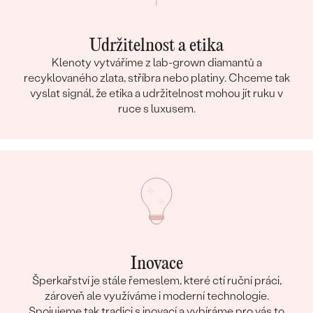
Udržitelnost a etika
Klenoty vytváříme z lab-grown diamantů a
recyklovaného zlata, stříbra nebo platiny. Chceme tak
vyslat signál, že etika a udržitelnost mohou jít ruku v
ruce s luxusem.
Inovace
Šperkařství je stále řemeslem, které ctí ruční práci,
zároveň ale využíváme i moderní technologie.
Spojujeme tak tradici s inovací a vybíráme pro vás to