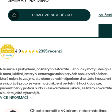
ŠPERKY NA MÍRU
8 380 Kč
8 780 Kč
-5 %
KOMBINOVANÉ ZLATO
STŘÍBRNÉ
POSTRANNÍ KAMENY
ZLATÉ
VÝPRODEJ
ŠPERKY SKLADEM
Šperk vám doručíme do 1 - 3 týdnů.
Možnosti doručení
DOMLUVIT SI SCHŮZKU
PLATINOVÉ
HALO
DLE STYLU
STŘÍBRNÉ
KDYŽ ŠPERKY POMÁHAJÍ
VÝPRODEJ
JEDNODUCHÉ
7 542 Kč
s kódem
SUN10
.
TŘI KAMENY
PLATINOVÉ
DLE STYLU
DLE TYPU
DLE MATERIÁLU
BEZ KAMENE
PECKOVÉ
VINTAGE
NÁUŠNICE
ZLATÉ
DLE STYLU
4.9
2335 recenzí
ETERNITY
KRUHOVÉ
SNUBNÍ A ZÁSNUBNÍ SETY
SOLITÉR
PRSTENY
STŘÍBRNÉ
VYKROJENÉ
MINIMALISTICKÉ
NETRADIČNÍ
Náušnice s prstýnkem, po kterých zatoužíte. Lehoučký motýlí design a
NAROZENÍ DÍTĚTE
PŘÍVĚSKY
PLATINOVÉ
k tomu jiskřivé jantary v extravagantních barvách spolu tvoří nádheru,
VINTAGE
která nejen že zaujme, ale stane se vaším šperkem dne. Jste impulzivní
VISACÍ
PERSONALIZOVANÉ
a svá, právě proto se vám motýlí akcent perfektně hodí k povaze,
NÁRAMKY
SESTAV SI SVŮJ PRSTEN
přičemž barvy jantaru budou vaší kouzelnou jiskrou, se kterou okouzlíte
NETRADIČNÍ
DLE STYLU
SOLITÉR
a budete ještě výraznější.
ZAČÍT S PRSTENEM
SE ZNAMENÍM ZVĚROKRUHU
SETY
VÍCE INFORMACÍ
ETERNITY
TEPANÉ
VE TVARU SRDCE
ZAČÍT S DIAMANTEM
MINIMALISTICKÉ
PÁNSKÉ ŠPERKY
Chcete poradit s výběrem, nebo máte jinou