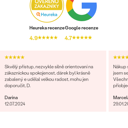
DRUH:
Jantar
POČET:
2
BARVA:
Koňaková
TVAR
:
Marquise
Heureka recenze
Google recenze
PŮVOD:
Přírodní
4.9
4.7
Postranní drahokamy Prsten
DRUH:
Jantar
POČET:
1
Skvělý přístup, nezvykle silně orientovaní na
Nákup s
TVAR
:
Marquise
zákaznickou spokojenost, dárek byl krásně
jsem se
BARVA:
Olivově zelená
zabalený e udělal velkou radost, mohu jen
Všechn
PŮVOD:
Přírodní
doporučit, D.
přiobje
najedno
Postranní drahokamy Prsten
Darina
Marcel
doporuč
12.07.2024
29.01.
DRUH:
Jantar
POČET:
1
TVAR
:
Marquise