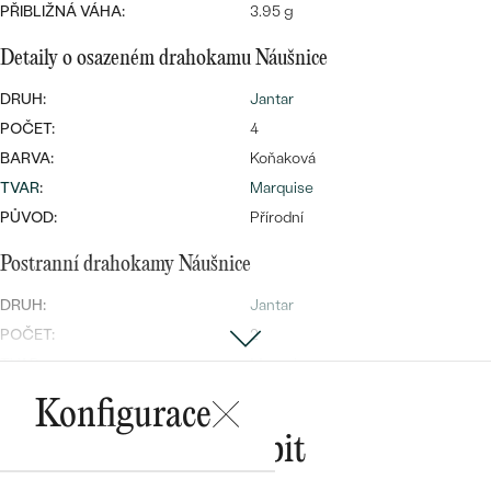
náušnice
PŘIBLIŽNÁ VÁHA:
3.95 g
Nejprodávanější
PODLE TVARU KAMENE
Personalizované
Detaily o osazeném drahokamu Náušnice
prsteny
NA MÍRU
PROHLÉDNOUT
DRUH:
Jantar
přívěsky
POČET:
4
DIAMANTY
BARVA:
Koňaková
TVAR
:
Marquise
PROHLÉDNOUT
Wave kolekce
PŮVOD:
Přírodní
OBJEVIT
Postranní drahokamy Náušnice
DRUH:
Jantar
PROHLÉDNOUT
POČET:
2
TVAR
:
Marquise
BARVA:
Olivově zelená
Konfigurace
PŮVOD:
Přírodní
Mohlo by se vám líbit
Postranní drahokamy Náušnice