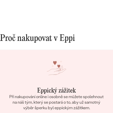
BARVA:
Medově žlutá
PŮVOD:
Přírodní
Proč nakupovat v Eppi
Eppický zážitek
Při nakupování online i osobně se můžete spolehnout
na náš tým, který se postará o to, aby už samotný
výběr šperku byl eppickým zážitkem.