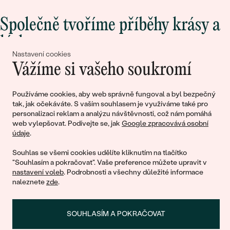
Společně tvoříme příběhy krásy a
lásky
Nastavení cookies
Vážíme si vašeho soukromí
Připojte se k nám!
Používáme cookies, aby web správně fungoval a byl bezpečný
tak, jak očekáváte. S vaším souhlasem je využíváme také pro
personalizaci reklam a analýzu návštěvnosti, což nám pomáhá
web vylepšovat. Podívejte se, jak
Google zpracovává osobní
údaje
.
Souhlas se všemi cookies udělíte kliknutím na tlačítko
"Souhlasím a pokračovat". Vaše preference můžete upravit v
nastavení voleb
. Podrobnosti a všechny důležité informace
© 2011 - 2026, Eppi.cz
naleznete
zde
.
SOUHLASÍM A POKRAČOVAT