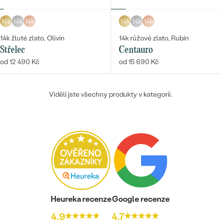
14k
14k
14k
14k
14k
14k
14k žluté zlato, Olivín
14k růžové zlato, Rubín
Bestsellery
Střelec
Centauro
od 12 490 Kč
od 15 690 Kč
Viděli jste všechny produkty v kategorii.
OBJEVIT
Heureka recenze
Google recenze
4.9
4.7