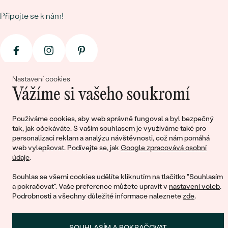
Připojte se k nám!
Nastavení cookies
Vážíme si vašeho soukromí
© 2011 - 2026, Eppi.cz
Používáme cookies, aby web správně fungoval a byl bezpečný
tak, jak očekáváte. S vaším souhlasem je využíváme také pro
personalizaci reklam a analýzu návštěvnosti, což nám pomáhá
web vylepšovat. Podívejte se, jak
Google zpracovává osobní
údaje
.
Souhlas se všemi cookies udělíte kliknutím na tlačítko "Souhlasím
a pokračovat". Vaše preference můžete upravit v
nastavení voleb
.
Podrobnosti a všechny důležité informace naleznete
zde
.
Nákupní košík
SOUHLASÍM A POKRAČOVAT