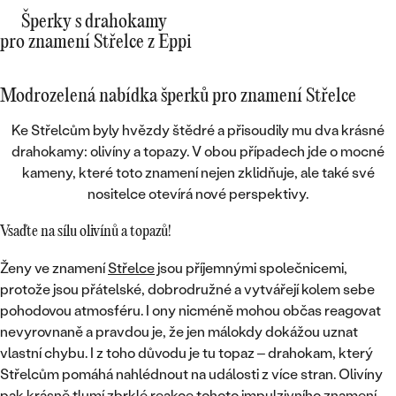
Šperky s drahokamy
pro znamení Střelce z Eppi
Modrozelená nabídka šperků pro znamení Střelce
Ke Střelcům byly hvězdy štědré a přisoudily mu dva krásné
drahokamy:
olivíny a topazy
. V obou případech jde o mocné
kameny, které toto znamení nejen zklidňuje, ale také své
nositelce otevírá nové perspektivy.
Vsaďte na sílu olivínů a topazů!
Ženy ve znamení
Střelce
jsou
příjemnými společnicemi
,
protože jsou přátelské, dobrodružné a vytvářejí kolem sebe
pohodovou atmosféru. I ony nicméně mohou občas reagovat
nevyrovnaně a pravdou je, že jen málokdy dokážou uznat
vlastní chybu. I z toho důvodu je tu topaz – drahokam, který
Střelcům
pomáhá nahlédnout na události z více stran
. Olivíny
pak krásně tlumí zbrklé reakce tohoto impulzivního znamení,