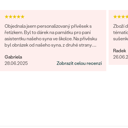
Objednala jsem personalizovaný přívěsek s
Zboží d
řetízkem. Byl to dárek na památku pro paní
tématic
asistentku našeho syna ve školce. Na přívěsku
sušenko
byl obrázek od našeho syna, z druhé strany
Radek
věnování. Z obchodu se mi obratem ozvali a
Gabriela
26.06.
dořešili jsme všechny detaily objednávky. Šperk
28.06.2025
Zobrazit celou recenzi
je nádherný, udělal velikou radost, je originální a
opravdová památka. Jednání s paní po e-mailu
bylo rychlé a příjemné. Moc obchod doporučuji!