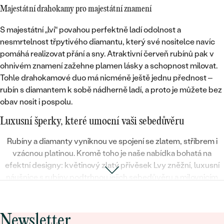
Majestátní drahokamy pro majestátní znamení
S majestátní „lví“ povahou perfektně ladí odolnost a
nesmrtelnost třpytivého diamantu, který své nositelce navíc
pomáhá realizovat přání a sny
. Atraktivní červeň rubínů pak v
ohnivém znamení zažehne plamen lásky a schopnost milovat.
Tohle drahokamové duo má nicméně ještě jednu přednost –
rubín s diamantem k sobě nádherně ladí
, a proto je můžete bez
obav nosit i pospolu.
Luxusní šperky, které umocní vaši sebedůvěru
Rubíny a diamanty vyniknou ve spojení se
zlatem, stříbrem i
vzácnou platinou
. Kromě toho je naše nabídka bohatá na
efektní designy
: květinový zlatý přívěsek Lvy zněžní, luxusní
náušnice s rubíny podtrhnou jejich sebedůvěru a milovnicím
vintage stylu zajisté padne do oka stříbrný přívěsek se lvem
vyobrazeným na nepravidelném stříbrném podkladu. Který z
klenotů zaujme vás?
Newsletter