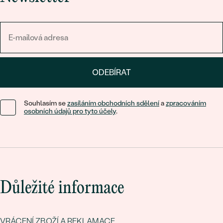
Nechte se okouzlit šperky s drahokamy, které vynesou krásu
žen ve znamení Lva na trůn!
ODEBÍRAT
Souhlasím se
zasíláním obchodních sdělení
a
zpracováním
osobních údajů pro tyto účely
.
Důležité informace
VRÁCENÍ ZBOŽÍ A REKLAMACE