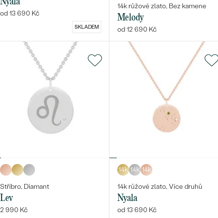
Nyala
14k růžové zlato, Bez kamene
od 13 690 Kč
Melody
SKLADEM
od 12 690 Kč
14k
14k
14k
Stříbro, Diamant
14k růžové zlato, Více druhů
Lev
Nyala
2 990 Kč
od 13 690 Kč