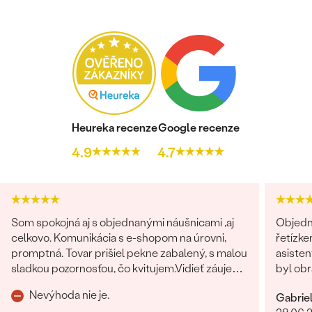
Heureka recenze
Google recenze
4.9
4.7
Som spokojná aj s objednanými náušnicami ,aj
Objedn
celkovo. Komunikácia s e-shopom na úrovni,
řetízke
promptná. Tovar prišiel pekne zabalený, s malou
asisten
sladkou pozornosťou, čo kvitujem.Vidieť záujem
byl obr
o zákazníka po všetkých stránkach.
věnován
Nevýhoda nie je.
Gabrie
dořešil