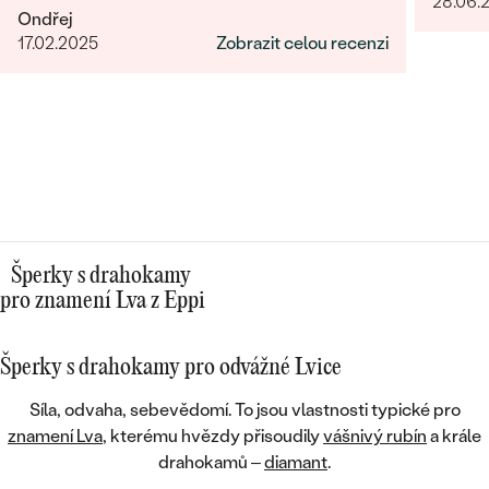
28.06.
je nádhe
Ondřej
opravdo
17.02.2025
Zobrazit celou recenzi
bylo ry
Šperky s drahokamy
pro znamení Lva z Eppi
Šperky s drahokamy pro odvážné Lvice
Síla, odvaha, sebevědomí. To jsou vlastnosti typické pro
znamení Lva
, kterému hvězdy přisoudily
vášnivý rubín
a krále
drahokamů –
diamant
.