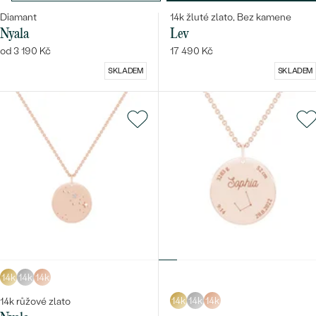
Pozlacené stříbro - růžová,
Diamant
14k žluté zlato, Bez kamene
Nyala
Lev
od 3 190 Kč
17 490 Kč
Bestsellery
SKLADEM
SKLADEM
OBJEVIT
14k
14k
14k
14k
14k
14k
14k růžové zlato