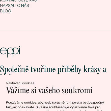
KONTAKTUJTE NÁS
NAPSALI O NÁS
BLOG
Společně tvoříme příběhy krásy a
lásky
Nastavení cookies
Vážíme si vašeho soukromí
Připojte se k nám!
Používáme cookies, aby web správně fungoval a byl bezpečný
tak, jak očekáváte. S vaším souhlasem je využíváme také pro