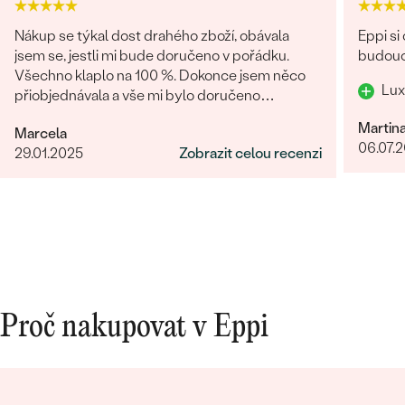
Nákup se týkal dost drahého zboží, obávala
Eppi si
jsem se, jestli mi bude doručeno v pořádku.
budouc
Všechno klaplo na 100 %. Dokonce jsem něco
Lux
přiobjednávala a vše mi bylo doručeno
najednou, jak mi slíbili. Obchod můžu rozhodně
Martin
Marcela
doporučit.
06.07.
29.01.2025
Zobrazit celou recenzi
Proč nakupovat v Eppi