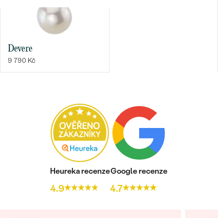
Bestsellery
Devere
9 790 Kč
OBJEVIT
Heureka recenze
Google recenze
4.9
4.7