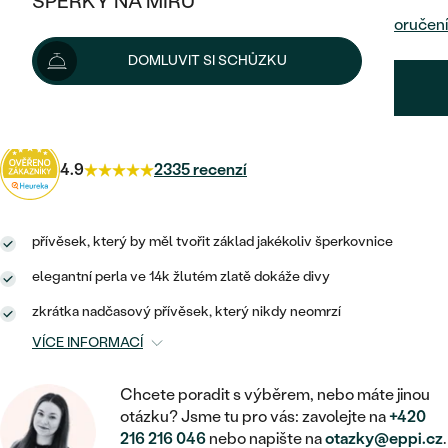
ŠPERKY NA MÍRU
KOMBINOVANÉ ZLATO
STŘÍBRNÉ
Dodání do 24 hod. nebo ihned
na prodejně
Možnosti doručení
POSTRANNÍ KAMENY
ZLATÉ
VÝPRODEJ
ŠPERKY SKLADEM
DOMLUVIT SI SCHŮZKU
PLATINOVÉ
HALO
DLE STYLU
STŘÍBRNÉ
KDYŽ ŠPERKY POMÁHAJÍ
2 918 Kč
s kódem
SUN25
.
VÝPRODEJ
JEDNODUCHÉ
TŘI KAMENY
PLATINOVÉ
DLE STYLU
DLE TYPU
DLE MATERIÁLU
BEZ KAMENE
4.9
2335 recenzí
PECKOVÉ
VINTAGE
NÁUŠNICE
ZLATÉ
DLE STYLU
ETERNITY
KRUHOVÉ
SNUBNÍ A ZÁSNUBNÍ SETY
SOLITÉR
PRSTENY
přívěsek, který by měl tvořit základ jakékoliv šperkovnice
STŘÍBRNÉ
VYKROJENÉ
MINIMALISTICKÉ
NETRADIČNÍ
elegantní perla ve 14k žlutém zlatě dokáže divy
NAROZENÍ DÍTĚTE
PŘÍVĚSKY
PLATINOVÉ
VINTAGE
zkrátka nadčasový přívěsek, který nikdy neomrzí
VISACÍ
PERSONALIZOVANÉ
NÁRAMKY
SESTAV SI SVŮJ PRSTEN
VÍCE INFORMACÍ
NETRADIČNÍ
DLE STYLU
SOLITÉR
ZAČÍT S PRSTENEM
SE ZNAMENÍM ZVĚROKRUHU
SETY
Chcete poradit s výběrem, nebo máte jinou
ETERNITY
TEPANÉ
VE TVARU SRDCE
otázku? Jsme tu pro vás: zavolejte na
+420
ZAČÍT S DIAMANTEM
MINIMALISTICKÉ
PÁNSKÉ ŠPERKY
216 216 046
nebo napište na
otazky@eppi.cz
.