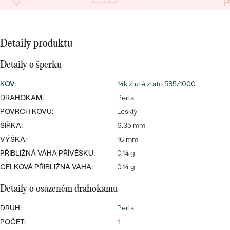
CENOVĚ DOSTUPNÉ
DRAHOKAM
CENOVĚ DOSTUPNÉ
S DRAHOKAMY
LUXUSNÍ
Nejprodávanější
LUXUSNÍ
Detaily produktu
S LAB-GROWN DIAMANTY
DLE MATERIÁLU
snubní prsteny
ZLATO
Detaily o šperku
S PERLAMI
KOV
:
14k žluté zlato 585/1000
PLATINA
DRAHOKAM:
Perla
DLE STYLU
PROHLÉDNOUT
POVRCH KOVU:
Lesklý
STŘÍBRO
PERSONALIZOVANÉ
ŠÍŘKA:
6.35 mm
VÝŠKA:
16 mm
SYMBOLICKÉ
PŘIBLIŽNÁ VÁHA PŘÍVĚSKU:
0.14 g
CELKOVÁ PŘIBLIŽNÁ VÁHA:
0.14 g
MINIMALISTICKÉ
Detaily o osazeném drahokamu
PODLE PŘÍLEŽITOSTI
Nejprodávanější
DRUH:
Perla
PODLE BARVY
POČET:
1