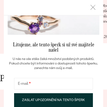
dodány. Komunikace obchodu je na jedničku, i
Obc
co se týče vstřícného jednání ohledně
vel
problému na straně zákazníka. Nákup určitě
Krásné originální šperky, které jinde
mil
doporučuji
nenajdete Kvalitní zpracování Krásné balení
mnoho 
Bestsellery
Super komunikace Vstřícný přístup
za 
Erika
Možnost personalizace šperků
27.04.
Adriana
Litujeme, ale tento šperk si už své majitele
OBJEVIT
22.09.2025
Zobrazit celou recenzi
našel
U nás na vás stále čeká množství podobných produktů.
Pokud chcete být informováni o dostupnosti tohoto šperku,
zanechte nám svůj e-mail.
Proč nakupovat v Eppi
E-mail
*
ZASLAT UPOZORNĚNÍ NA TENTO ŠPERK