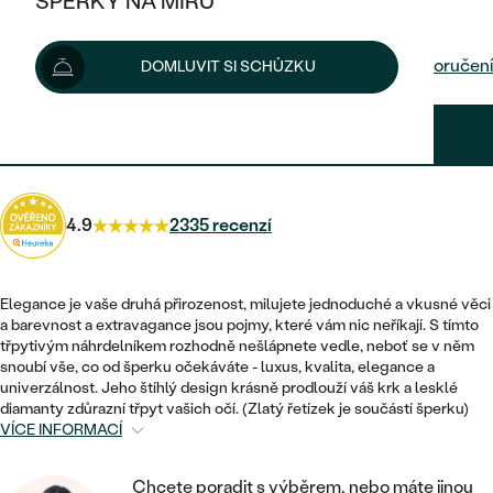
ŠPERKY NA MÍRU
26 800 Kč
KOMBINOVANÉ ZLATO
STŘÍBRNÉ
POSTRANNÍ KAMENY
ZLATÉ
VÝPRODEJ
ŠPERKY SKLADEM
Možnosti doručení
DOMLUVIT SI SCHŮZKU
PLATINOVÉ
HALO
DLE STYLU
STŘÍBRNÉ
KDYŽ ŠPERKY POMÁHAJÍ
VÝPRODEJ
JEDNODUCHÉ
24 120 Kč
s kódem
SUN10
.
TŘI KAMENY
PLATINOVÉ
DLE STYLU
DLE TYPU
DLE MATERIÁLU
BEZ KAMENE
PECKOVÉ
VINTAGE
NÁUŠNICE
ZLATÉ
DLE STYLU
4.9
2335 recenzí
ETERNITY
KRUHOVÉ
SNUBNÍ A ZÁSNUBNÍ SETY
SOLITÉR
PRSTENY
STŘÍBRNÉ
VYKROJENÉ
MINIMALISTICKÉ
NETRADIČNÍ
Elegance je vaše druhá přirozenost, milujete jednoduché a vkusné věci
NAROZENÍ DÍTĚTE
PŘÍVĚSKY
PLATINOVÉ
a barevnost a extravagance jsou pojmy, které vám nic neříkají. S tímto
VINTAGE
třpytivým náhrdelníkem rozhodně nešlápnete vedle, neboť se v něm
VISACÍ
PERSONALIZOVANÉ
snoubí vše, co od šperku očekáváte - luxus, kvalita, elegance a
NÁRAMKY
SESTAV SI SVŮJ PRSTEN
univerzálnost. Jeho štíhlý design krásně prodlouží váš krk a lesklé
NETRADIČNÍ
DLE STYLU
SOLITÉR
diamanty zdůrazní třpyt vašich očí. (Zlatý řetízek je součástí šperku)
ZAČÍT S PRSTENEM
SE ZNAMENÍM ZVĚROKRUHU
SETY
VÍCE INFORMACÍ
ETERNITY
TEPANÉ
VE TVARU SRDCE
ZAČÍT S DIAMANTEM
MINIMALISTICKÉ
PÁNSKÉ ŠPERKY
Chcete poradit s výběrem, nebo máte jinou