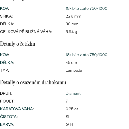
CENOVĚ DOSTUPNÉ
DRAHOKAM
KOV
:
18k bílé zlato 750/1000
CENOVĚ DOSTUPNÉ
S DRAHOKAMY
LUXUSNÍ
ŠÍŘKA:
2.76 mm
Nejprodávanější
LUXUSNÍ
DÉLKA:
S LAB-GROWN DIAMANTY
30 mm
DLE MATERIÁLU
CELKOVÁ PŘIBLIŽNÁ VÁHA:
5.94 g
snubní prsteny
ZLATO
S PERLAMI
Detaily o řetízku
PLATINA
KOV
:
18k bílé zlato 750/1000
DLE STYLU
PROHLÉDNOUT
DÉLKA
:
45 cm
STŘÍBRO
PERSONALIZOVANÉ
TYP:
Lambáda
Detaily o osazeném drahokamu
SYMBOLICKÉ
DRUH:
Diamant
MINIMALISTICKÉ
POČET:
7
KARÁTOVÁ VÁHA
:
0.25 ct
PODLE PŘÍLEŽITOSTI
Nejprodávanější
ČISTOTA
:
SI
PODLE BARVY
BARVA
:
G-H