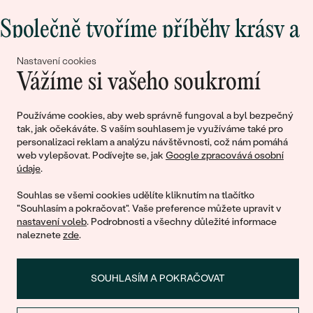
Společně tvoříme příběhy krásy a
lásky
Nastavení cookies
Vážíme si vašeho soukromí
Připojte se k nám!
Používáme cookies, aby web správně fungoval a byl bezpečný
tak, jak očekáváte. S vaším souhlasem je využíváme také pro
personalizaci reklam a analýzu návštěvnosti, což nám pomáhá
web vylepšovat. Podívejte se, jak
Google zpracovává osobní
údaje
.
Souhlas se všemi cookies udělíte kliknutím na tlačítko
"Souhlasím a pokračovat". Vaše preference můžete upravit v
nastavení voleb
. Podrobnosti a všechny důležité informace
© 2011 - 2026, Eppi.cz
naleznete
zde
.
SOUHLASÍM A POKRAČOVAT