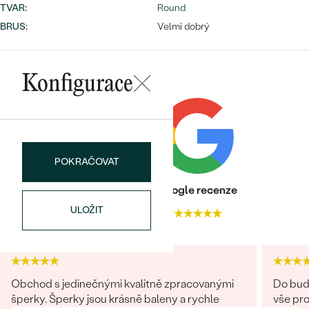
náušnice
TVAR
:
Round
Nejprodávanější
PODLE TVARU KAMENE
BRUS
:
Velmi dobrý
Personalizované
prsteny
NA MÍRU
PROHLÉDNOUT
přívěsky
Konfigurace
DIAMANTY
PROHLÉDNOUT
Wave kolekce
OBJEVIT
POKRAČOVAT
Heureka recenze
Google recenze
PROHLÉDNOUT
ULOŽIT
4.9
4.7
Obchod s jedinečnými kvalitně zpracovanými
Do budo
šperky. Šperky jsou krásně baleny a rychle
vše pro