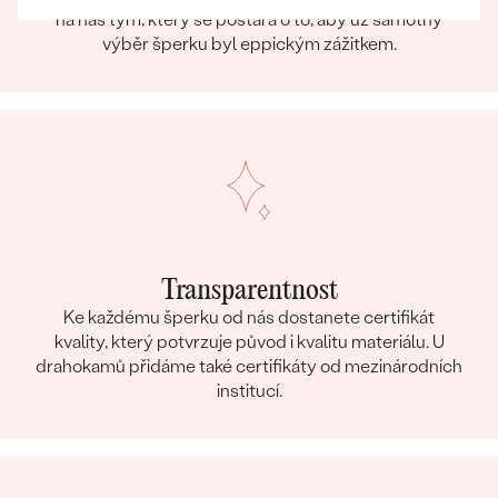
na náš tým, který se postará o to, aby už samotný
výběr šperku byl eppickým zážitkem.
Transparentnost
Ke každému šperku od nás dostanete certifikát
kvality, který potvrzuje původ i kvalitu materiálu. U
drahokamů přidáme také certifikáty od mezinárodních
institucí.