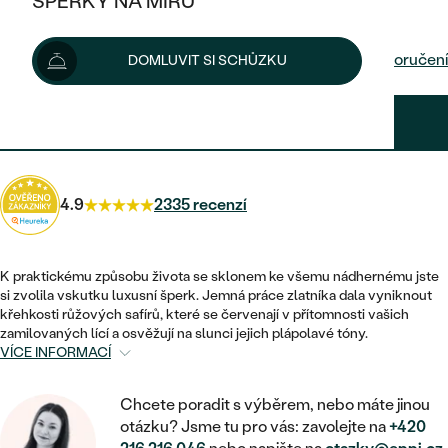
ŠPERKY NA MÍRU
46 000 Kč
KOMBINOVANÉ ZLATO
STŘÍBRNÉ
POSTRANNÍ KAMENY
ZLATÉ
VÝPRODEJ
ŠPERKY SKLADEM
Možnosti doručení
DOMLUVIT SI SCHŮZKU
PLATINOVÉ
HALO
DLE STYLU
STŘÍBRNÉ
KDYŽ ŠPERKY POMÁHAJÍ
VÝPRODEJ
JEDNODUCHÉ
41 400 Kč
s kódem
SUN10
.
TŘI KAMENY
PLATINOVÉ
DLE STYLU
DLE TYPU
DLE MATERIÁLU
BEZ KAMENE
PECKOVÉ
VINTAGE
NÁUŠNICE
ZLATÉ
DLE STYLU
4.9
2335 recenzí
ETERNITY
KRUHOVÉ
SNUBNÍ A ZÁSNUBNÍ SETY
SOLITÉR
PRSTENY
STŘÍBRNÉ
VYKROJENÉ
MINIMALISTICKÉ
NETRADIČNÍ
K praktickému způsobu života se sklonem ke všemu nádhernému jste
NAROZENÍ DÍTĚTE
PŘÍVĚSKY
PLATINOVÉ
si zvolila vskutku luxusní šperk. Jemná práce zlatníka dala vyniknout
VINTAGE
křehkosti růžových safírů, které se červenají v přítomnosti vašich
VISACÍ
PERSONALIZOVANÉ
zamilovaných lící a osvěžují na slunci jejich plápolavé tóny.
NÁRAMKY
SESTAV SI SVŮJ PRSTEN
VÍCE INFORMACÍ
NETRADIČNÍ
DLE STYLU
SOLITÉR
ZAČÍT S PRSTENEM
SE ZNAMENÍM ZVĚROKRUHU
SETY
ETERNITY
Chcete poradit s výběrem, nebo máte jinou
TEPANÉ
VE TVARU SRDCE
ZAČÍT S DIAMANTEM
otázku? Jsme tu pro vás: zavolejte na
+420
MINIMALISTICKÉ
PÁNSKÉ ŠPERKY