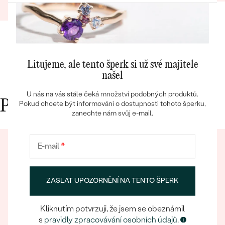
12.03.2025
Zobrazit celou recenzi
Bestsellery
Litujeme, ale tento šperk si už své majitele
našel
U nás na vás stále čeká množství podobných produktů.
OBJEVIT
Proč nakupovat v Eppi
Pokud chcete být informováni o dostupnosti tohoto šperku,
zanechte nám svůj e-mail.
E-mail
*
ZASLAT UPOZORNĚNÍ NA TENTO ŠPERK
Kliknutím potvrzuji, že jsem se obeznámil
Eppický zážitek
s
pravidly zpracovávání osobních údajů.
Při nakupování online i osobně se můžete spolehnout