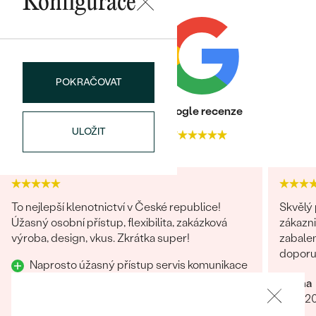
náušnice
Konfigurace
Nejprodávanější
PODLE TVARU KAMENE
Personalizované
prsteny
NA MÍRU
PROHLÉDNOUT
přívěsky
POKRAČOVAT
DIAMANTY
Heureka recenze
Google recenze
PROHLÉDNOUT
ULOŽIT
Wave kolekce
4.9
4.7
OBJEVIT
PROHLÉDNOUT
To nejlepší klenotnictví v České republice!
Skvělý 
Úžasný osobní přístup, flexibilita, zakázková
zákazni
výroba, design, vkus. Zkrátka super!
zabalen
doporuč
Naprosto úžasný přístup servis komunikace
design vstřícnost
Darina
12.07.2
Filip