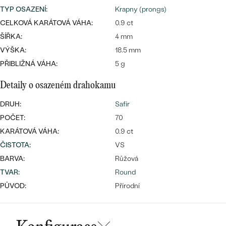
CENOVĚ DOSTUPNÉ
DRAHOKAM
TYP OSAZENÍ
:
Krapny (prongs)
CENOVĚ DOSTUPNÉ
S DRAHOKAMY
CELKOVÁ KARÁTOVÁ VÁHA:
0.9 ct
LUXUSNÍ
Nejprodávanější
ŠÍŘKA:
4 mm
LUXUSNÍ
S LAB-GROWN DIAMANTY
DLE MATERIÁLU
VÝŠKA:
18.5 mm
snubní prsteny
ZLATO
PŘIBLIŽNÁ VÁHA:
5 g
S PERLAMI
Detaily o osazeném drahokamu
PLATINA
DLE STYLU
DRUH:
Safír
PROHLÉDNOUT
STŘÍBRO
POČET:
70
PERSONALIZOVANÉ
KARÁTOVÁ VÁHA:
0.9 ct
SYMBOLICKÉ
ČISTOTA
:
VS
BARVA:
Růžová
MINIMALISTICKÉ
TVAR
:
Round
PŮVOD:
Přírodní
PODLE PŘÍLEŽITOSTI
Nejprodávanější
PODLE BARVY