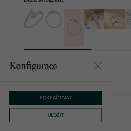
Konfigurace
Mohlo by se vám líbit
POKRAČOVAT
Saffar
od 30 380 Kč
ULOŽIT