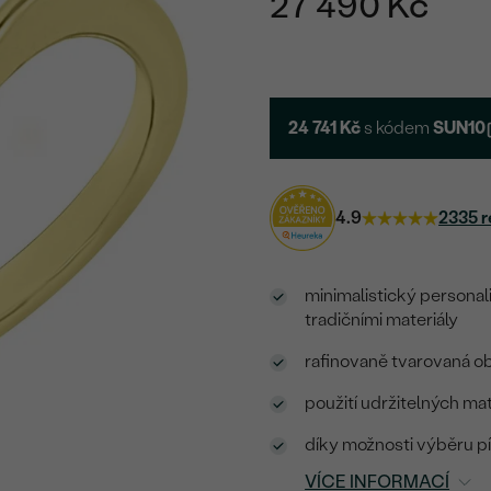
27 490 Kč
24 741 Kč
s kódem
SUN10
4.9
2335 r
minimalistický personal
tradičními materiály
rafinovaně tvarovaná ob
použití udržitelných ma
díky možnosti výběru 
VÍCE INFORMACÍ