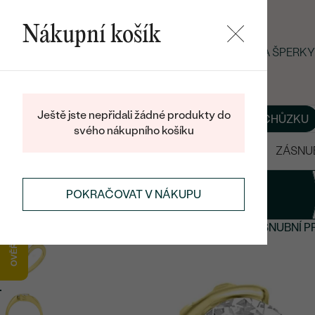
Nákupní košík
LETNÍ BLACK FRIDAY: −25 % NA ŠPER
Ještě jste nepřidali žádné produkty do
O NÁS
BLOG
ŠPERKY NA MÍRU
DOMLUVIT SI SCHŮZKU
svého nákupního košíku
VÝPRODEJ
SNUBNÍ PRSTENY
ZÁSNU
1
Prsten
POKRAČOVAT V NÁKUPU
ZÁSNUBNÍ PRSTENY
NOVÉ ZÁSNUBNÍ PRSTENY
ZÁSNUBNÍ P