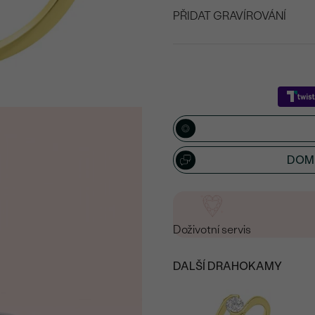
PŘIDAT GRAVÍROVÁNÍ
VYBERTE FONT
Napište iniciály/text
15
/ 15 ZNAKŮ
DOML
Doživotní servis
DALŠÍ DRAHOKAMY