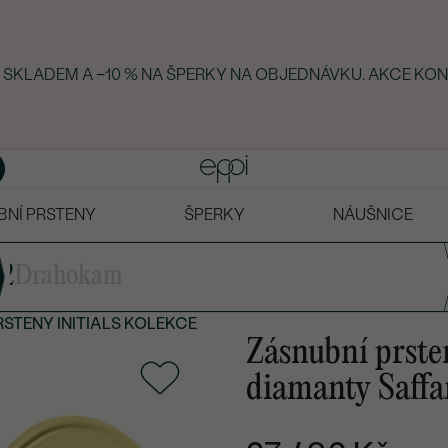
KY SKLADEM A −10 % NA ŠPERKY NA OBJEDNÁVKU. AKCE KON
BNÍ PRSTENY
ŠPERKY
NÁUŠNICE
2
Drahokam
RSTENY INITIALS KOLEKCE
Zásnubní prste
diamanty Saffa