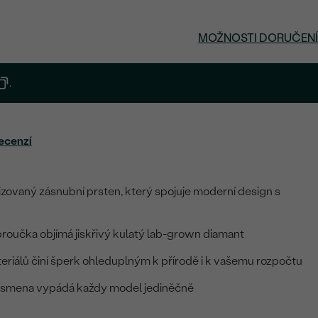
MOŽNOSTI DORUČENÍ
.
ecenzí
izovaný zásnubní prsten, který spojuje moderní design s
roučka objímá jiskřivý kulatý lab-grown diamant
teriálů činí šperk ohleduplným k přírodě i k vašemu rozpočtu
písmena vypádá každy model jediněčně