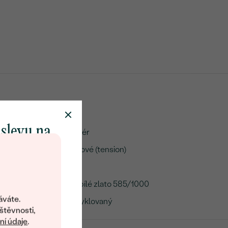
 slevu na
Solitér
klenot
Tlakové (tension)
1,8 g
14k bílé zlato 585/1000
objevte svět
šperků Eppi.
áváte.
Recyklovaný
ní vám obratem
štěvnosti,
 na váš první
í údaje
.