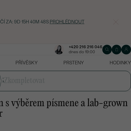
ČÍ ZA:
9D 15H 40M 47S
PROHLÉDNOUT
+420 216 216 046
dnes do 19:00
PŘÍVĚSKY
PRSTENY
HODINKY
3
Zkompletovat
n s výběrem písmene a lab-grown
r