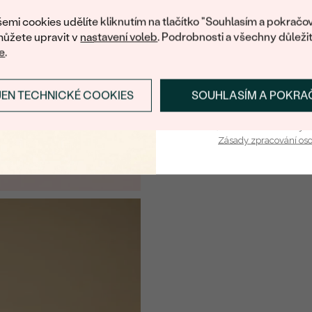
nákup.
emi cookies udělíte kliknutím na tlačítko "Souhlasím a pokračov
ůžete upravit v
nastavení voleb
. Podrobnosti a všechny důleži
e
.
JEN TECHNICKÉ COOKIES
SOUHLASÍM A POKRA
PŘIHLÁSIT SE A ZÍ
Vaša e-mailová adresa je 
Zásady zpracování os