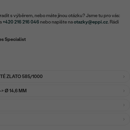
adit s výběrem, nebo máte jinou otázku? Jsme tu pro vás:
na
+420 216 216 046
nebo napište na
otazky@eppi.cz
. Rádi
es Specialist
UTÉ ZLATO 585/1000
-> Ø 14,6 MM