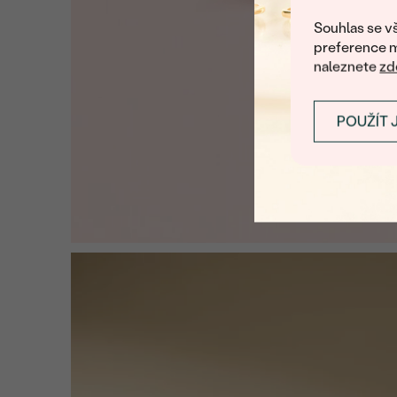
Souhlas se vš
preference m
naleznete
zd
POUŽÍT 