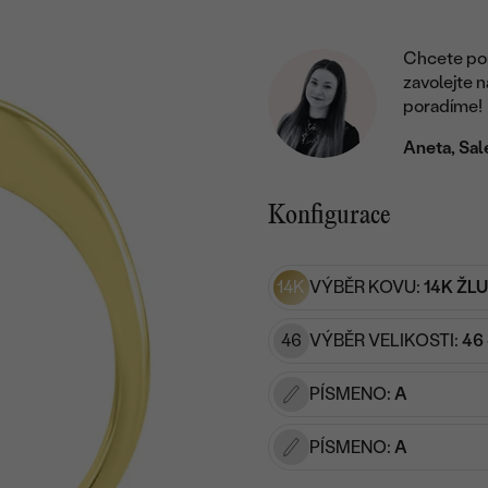
Chcete por
zavolejte 
poradíme!
Aneta, Sal
Konfigurace
14K
VÝBĚR KOVU:
14K ŽL
46
VÝBĚR VELIKOSTI:
46 
PÍSMENO:
A
PÍSMENO:
A