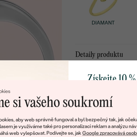
DIAMANT
Detaily produktu
Detaily o settingu
Získejte 10 %
STYL
:
svůj první 
TYP OSAZENÍ
:
okies
e si vašeho soukromí
PŘIBLIŽNÁ VÁHA:
KOV
:
Přidejte se k nám a 
poctivě vyráběných 
okies, aby web správně fungoval a byl bezpečný tak, jak oček
PŮVOD KOVU
:
Jako dárek na přivítá
lasem je využíváme také pro personalizaci reklam a analýzu náv
zašleme slevový kód
há web vylepšovat. Podívejte se, jak
Google zpracovává osobn