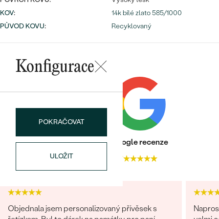
náušnice
Nejprodávanější
KOV
:
14k bílé zlato 585/1000
PODLE TVARU KAMENE
Personalizované
PŮVOD KOVU
:
Recyklovaný
prsteny
NA MÍRU
PROHLÉDNOUT
přívěsky
DIAMANTY
Konfigurace
PROHLÉDNOUT
Wave kolekce
OBJEVIT
POKRAČOVAT
Heureka recenze
Google recenze
PROHLÉDNOUT
ULOŽIT
4.9
4.7
Objednala jsem personalizovaný přívěsek s
Napros