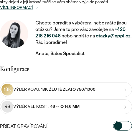
MINIMALISTICKÉ
RUČNĚ RYTÉ
slzy dojetí v její krásné tváři se vám oběma vryje do paměti.
DĚTSKÉ
ZAČÍT S LAB-GROWN DIAMANTEM
VÍCE INFORMACÍ
MEDAILONKY
DĚTSKÉ ŠPERKY
STATEMENT
S VÝPLNÍ
PIERCING
ZAČÍT S BAREVNÝM DIAMANTEM
ŘETÍZKY
Chcete poradit s výběrem, nebo máte jinou
BROŽE
PEČETNÍ
otázku? Jsme tu pro vás: zavolejte na
+420
SVATEBNÍ SETY
216 216 046
nebo napište na
otazky@eppi.cz
.
VE TVARU SRDCE
DOPLŇKY
DLE KAMENE
DLE DRAHOKAMU
PERSONALIZOVANÉ
Rádi poradíme!
S DIAMANTY
DLE CENY
SE ZVÍŘATY
DIAMANT
Aneta, Sales Specialist
DLE MATERIÁLU
CENOVĚ DOSTUPNÉ
DLE DRAHOKAMU
S DRAHOKAMY
LAB-GROWN DIAMANT
ZLATO
Konfigurace
DLE DRAHOKAMU
S DIAMANTY
LUXUSNÍ
S PERLAMI
MOISSANIT
S DIAMANTY
STŘÍBRO
S DRAHOKAMY
18K
VÝBĚR KOVU:
18K ŽLUTÉ ZLATO 750/1000
BAREVNÝ DIAMANT
S DRAHOKAMY
PLATINA
DLE CENY
S PERLAMI
46
VÝBĚR VELIKOSTI:
46 -> Ø 14,6 MM
CENOVĚ DOSTUPNÉ
ČERNÝ DIAMANT
S PERLAMI
DLE KAMENE
DLE CENY
LUXUSNÍ
SALT AND PEPPER DIAMANT
PŘIDAT GRAVÍROVÁNÍ
S DIAMANTY
DLE CENY