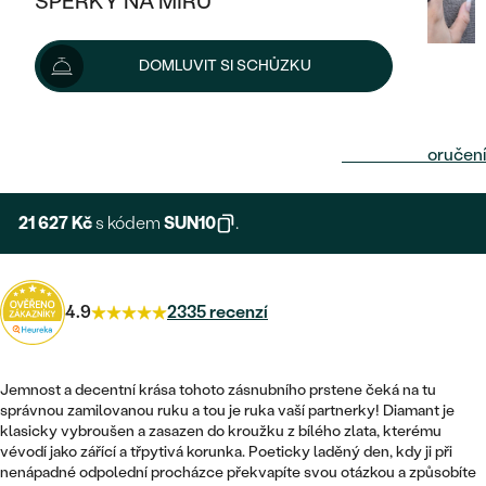
ŠPERKY NA MÍRU
KOMBINOVANÉ ZLATO
STŘÍBRNÉ
POSTRANNÍ KAMENY
ZLATÉ
VÝPRODEJ
ŠPERKY SKLADEM
DOMLUVIT SI SCHŮZKU
PLATINOVÉ
HALO
DLE STYLU
STŘÍBRNÉ
KDYŽ ŠPERKY POMÁHAJÍ
24 030 Kč
VÝPRODEJ
JEDNODUCHÉ
TŘI KAMENY
PLATINOVÉ
DLE STYLU
Možnosti doručení
DLE TYPU
DLE MATERIÁLU
BEZ KAMENE
PECKOVÉ
VINTAGE
NÁUŠNICE
ZLATÉ
DLE STYLU
21 627 Kč
s kódem
SUN10
.
ETERNITY
KRUHOVÉ
SNUBNÍ A ZÁSNUBNÍ SETY
SOLITÉR
PRSTENY
STŘÍBRNÉ
VYKROJENÉ
MINIMALISTICKÉ
NETRADIČNÍ
NAROZENÍ DÍTĚTE
PŘÍVĚSKY
4.9
2335 recenzí
PLATINOVÉ
VINTAGE
VISACÍ
PERSONALIZOVANÉ
NÁRAMKY
SESTAV SI SVŮJ PRSTEN
NETRADIČNÍ
DLE STYLU
Jemnost a decentní krása tohoto zásnubního prstene čeká na tu
SOLITÉR
ZAČÍT S PRSTENEM
správnou zamilovanou ruku a tou je ruka vaší partnerky! Diamant je
SE ZNAMENÍM ZVĚROKRUHU
SETY
klasicky vybroušen a zasazen do kroužku z bílého zlata, kterému
ETERNITY
TEPANÉ
VE TVARU SRDCE
vévodí jako zářící a třpytivá korunka. Poeticky laděný den, kdy ji při
ZAČÍT S DIAMANTEM
MINIMALISTICKÉ
PÁNSKÉ ŠPERKY
nenápadné odpolední procházce překvapíte svou otázkou a způsobíte