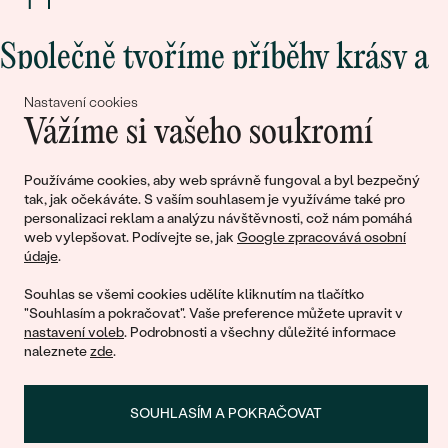
Společně tvoříme příběhy krásy a
lásky
Nastavení cookies
Vážíme si vašeho soukromí
Připojte se k nám!
Používáme cookies, aby web správně fungoval a byl bezpečný
tak, jak očekáváte. S vaším souhlasem je využíváme také pro
personalizaci reklam a analýzu návštěvnosti, což nám pomáhá
web vylepšovat. Podívejte se, jak
Google zpracovává osobní
údaje
.
Souhlas se všemi cookies udělíte kliknutím na tlačítko
"Souhlasím a pokračovat". Vaše preference můžete upravit v
nastavení voleb
. Podrobnosti a všechny důležité informace
© 2011 - 2026, Eppi.cz
naleznete
zde
.
SOUHLASÍM A POKRAČOVAT