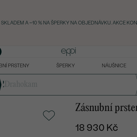
Y SKLADEM A −10 % NA ŠPERKY NA OBJEDNÁVKU. AKCE KON
BNÍ PRSTENY
ŠPERKY
NÁUŠNICE
2
Drahokam
Zásnubní prste
18 930 Kč