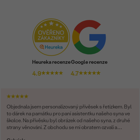
Heureka recenze
Google recenze
4.9
4.7
Objednala jsem personalizovaný přívěsek s řetízkem. Byl
to dárek na památku pro paní asistentku našeho syna ve
školce. Na přívěsku byl obrázek od našeho syna, z druhé
strany věnování. Z obchodu se mi obratem ozvali a
dořešili jsme všechny detaily objednávky. Šperk je