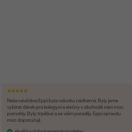
Naše návštěva Eppi byla vskutku nádherná. Byly jsme
vybírat dárek pro kolegyni a slečny v obchodě nám moc
pomohly. Byly trpělivé a se vším poradily. Eppi opravdu
moc doporučuji.
skvělá poloha kamenné prodejny