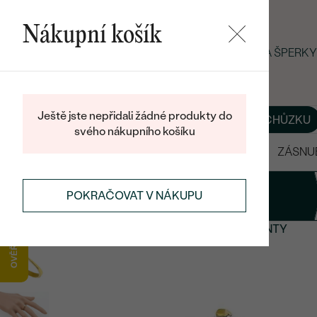
Nákupní košík
LETNÍ BLACK FRIDAY: −25 % NA ŠPERK
Ještě jste nepřidali žádné produkty do
O NÁS
BLOG
ŠPERKY NA MÍRU
DOMLUVIT SI SCHŮZKU
svého nákupního košíku
VÝPRODEJ
SNUBNÍ PRSTENY
ZÁSNU
1
Prsten
POKRAČOVAT V NÁKUPU
ZÁSNUBNÍ PRSTENY
ZÁSNUBNÍ PRSTENY S DIAMANTY