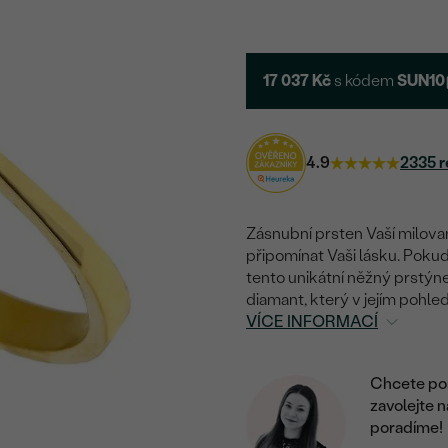
17 037 Kč
s kódem
SUN10
4.9
2335 r
Zásnubní prsten Vaší milova
připomínat Vaši lásku. Pokud
tento unikátní něžný prstýnek
diamant, který v jejím pohled
VÍCE INFORMACÍ
Chcete por
zavolejte 
poradíme!