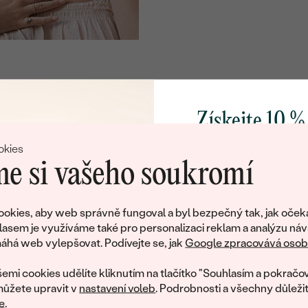
Získejte 10 %
svůj první 
okies
e si vašeho soukromí
Přidejte se k nám a 
poctivě vyráběných 
okies, aby web správně fungoval a byl bezpečný tak, jak oček
Jako dárek na přivítá
lasem je využíváme také pro personalizaci reklam a analýzu náv
Litujeme, ale tento šperk si už své majitele našel
zašleme slevový kód
há web vylepšovat. Podívejte se, jak
Google zpracovává osobn
nákup.
eká množství podobných produktů. Pokud chcete být informováni
emi cookies udělíte kliknutím na tlačítko "Souhlasím a pokračov
šperku, zanechte nám svůj e-mail.
ůžete upravit v
nastavení voleb
. Podrobnosti a všechny důleži
e
.