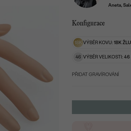
Aneta, Sal
Konfigurace
18K
VÝBĚR KOVU:
18K ŽL
46
VÝBĚR VELIKOSTI:
46 
PŘIDAT GRAVÍROVÁNÍ
VYBERTE FONT
Napište iniciály/text
15
/ 15 ZNAKŮ