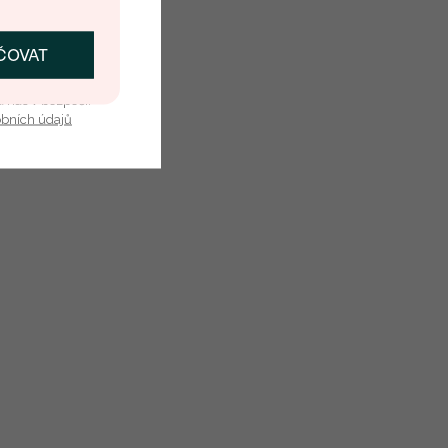
ČOVAT
SKAT SLEVU
u nás v bezpečí.
obních údajů