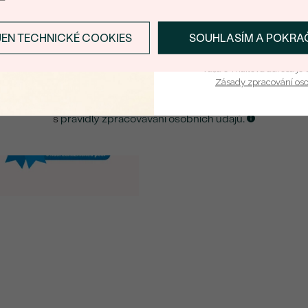
E-mail
*
JEN TECHNICKÉ COOKIES
SOUHLASÍM A POKRA
PŘIHLÁSIT SE A ZÍ
ZASLAT UPOZORNĚNÍ NA TENTO
ŠPERK
Vaša e-mailová adresa je 
Zásady zpracování os
Kliknutím potvrzuji, že jsem se obeznámil
s
pravidly zpracovávání osobních údajů.