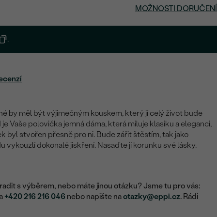
MOŽNOSTI DORUČENÍ
.
ecenzí
né by měl být výjimečným kouskem, který jí celý život bude
 je Vaše polovička jemná dáma, která miluje klasiku a eleganci,
 byl stvořen přesně pro ni. Bude zářit štěstím, tak jako
u vykouzlí dokonalé jiskření. Nasaďte jí korunku své lásky.
adit s výběrem, nebo máte jinou otázku? Jsme tu pro vás:
na
+420 216 216 046
nebo napište na
otazky@eppi.cz
. Rádi