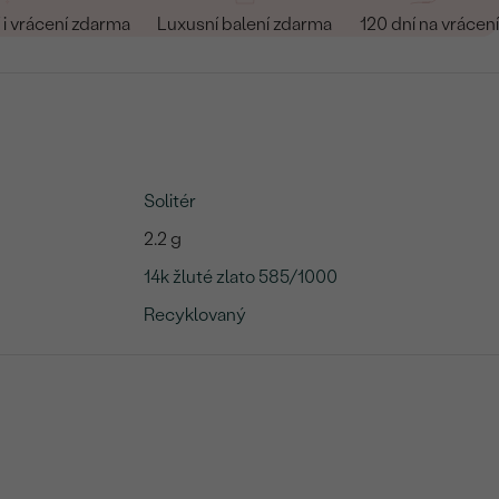
i vrácení zdarma
Luxusní balení zdarma
120 dní na vrácení
Solitér
2.2 g
14k žluté zlato 585/1000
Recyklovaný