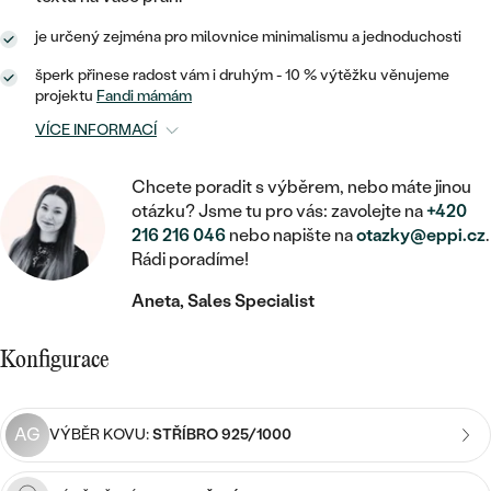
MINIMALISTICKÉ
RUČNĚ RYTÉ
DĚTSKÉ
ZAČÍT S LAB-GROWN DIAMANTEM
MEDAILONKY
DĚTSKÉ ŠPERKY
je určený zejména pro milovnice minimalismu a jednoduchosti
STATEMENT
S VÝPLNÍ
PIERCING
šperk přinese radost vám i druhým - 10 % výtěžku věnujeme
ZAČÍT S BAREVNÝM DIAMANTEM
ŘETÍZKY
BROŽE
projektu
Fandi mámám
PEČETNÍ
SVATEBNÍ SETY
VÍCE INFORMACÍ
VE TVARU SRDCE
DOPLŇKY
DLE KAMENE
DLE DRAHOKAMU
PERSONALIZOVANÉ
S DIAMANTY
DLE CENY
Chcete poradit s výběrem, nebo máte jinou
SE ZVÍŘATY
DIAMANT
otázku? Jsme tu pro vás: zavolejte na
+420
DLE MATERIÁLU
CENOVĚ DOSTUPNÉ
DLE DRAHOKAMU
S DRAHOKAMY
216 216 046
nebo napište na
otazky@eppi.cz
.
LAB-GROWN DIAMANT
ZLATO
Rádi poradíme!
DLE DRAHOKAMU
S DIAMANTY
LUXUSNÍ
S PERLAMI
MOISSANIT
Aneta, Sales Specialist
S DIAMANTY
STŘÍBRO
S DRAHOKAMY
BAREVNÝ DIAMANT
Konfigurace
S DRAHOKAMY
PLATINA
DLE CENY
S PERLAMI
CENOVĚ DOSTUPNÉ
ČERNÝ DIAMANT
S PERLAMI
AG
DLE KAMENE
VÝBĚR KOVU:
STŘÍBRO 925/1000
DLE CENY
LUXUSNÍ
SALT AND PEPPER DIAMANT
S DIAMANTY
DLE CENY