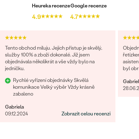
Heureka recenze
Google recenze
4.9
4.7
Tento obchod miluju. Jejich přístup je skvělý,
Objedn
služby 100% a zboží dokonalé. Již jsem
řetízke
objednávala několikrát a vše vždy bylo na
asisten
jedničku.
byl obr
věnován
Rychlé vyřízení objednávky Skvělá
Gabrie
dořešil
komunikace Velký výběr Vždy krásně
28.06.
je nádhe
zabaleno
opravdo
bylo ry
Gabriela
09.12.2024
Zobrazit celou recenzi