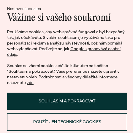
lásky
Nastavení cookies
Vážíme si vašeho soukromí
Připojte se k nám!
Používáme cookies, aby web správně fungoval a byl bezpečný
tak, jak očekáváte. S vaším souhlasem je využíváme také pro
personalizaci reklam a analýzu návštěvnosti, což nám pomáhá
web vylepšovat. Podívejte se, jak
Google zpracovává osobní
údaje
.
Souhlas se všemi cookies udělíte kliknutím na tlačítko
"Souhlasím a pokračovat". Vaše preference můžete upravit v
nastavení voleb
. Podrobnosti a všechny důležité informace
© 2011 - 2026, Eppi.cz
naleznete
zde
.
SOUHLASÍM A POKRAČOVAT
POUŽÍT JEN TECHNICKÉ COOKIES
SLEVA NA PRVNÍ NÁKUP