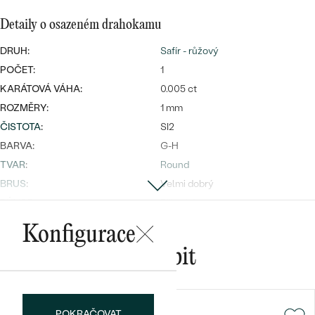
Detaily o osazeném drahokamu
DRUH:
Safír - růžový
Bestsellery
POČET:
1
KARÁTOVÁ VÁHA:
0.005 ct
ROZMĚRY:
1 mm
ČISTOTA
:
SI2
OBJEVIT
BARVA:
G-H
TVAR
:
Round
BRUS
:
Velmi dobrý
PŮVOD:
Přírodní
Konfigurace
Mohlo by se vám líbit
POKRAČOVAT