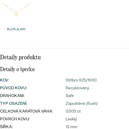
náušnice
Nejprodávanější
PODLE TVARU KAMENE
Personalizované
prsteny
NA MÍRU
PROHLÉDNOUT
přívěsky
ŽLUTÉ ZLATO
DIAMANTY
PROHLÉDNOUT
Wave kolekce
Detaily produktu
OBJEVIT
Detaily o šperku
KOV
:
Stříbro 925/1000
PROHLÉDNOUT
PŮVOD KOVU
:
Recyklovaný
DRAHOKAM:
Safír
TYP OSAZENÍ
:
Zapuštěné (flush)
CELKOVÁ KARÁTOVÁ VÁHA:
0.005 ct
POVRCH KOVU:
Lesklý
ŠÍŘKA:
13 mm