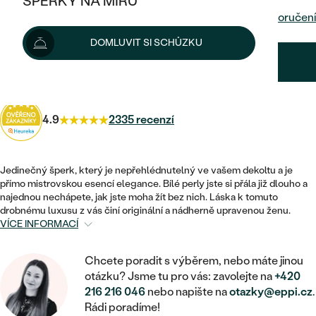
ŠPERKY NA MÍRU
KOMBINOVANÉ ZLATO
STŘÍBRNÉ
Možnosti doručení
POSTRANNÍ KAMENY
ZLATÉ
VÝPRODEJ
ŠPERKY SKLADEM
DOMLUVIT SI SCHŮZKU
PLATINOVÉ
HALO
DLE STYLU
STŘÍBRNÉ
KDYŽ ŠPERKY POMÁHAJÍ
10 719 Kč
s kódem
SUN10
.
VÝPRODEJ
JEDNODUCHÉ
TŘI KAMENY
PLATINOVÉ
DLE STYLU
DLE TYPU
DLE MATERIÁLU
BEZ KAMENE
4.9
2335 recenzí
PECKOVÉ
VINTAGE
NÁUŠNICE
ZLATÉ
DLE STYLU
ETERNITY
KRUHOVÉ
SNUBNÍ A ZÁSNUBNÍ SETY
SOLITÉR
PRSTENY
Jedinečný šperk, který je nepřehlédnutelný ve vašem dekoltu a je
STŘÍBRNÉ
přímo mistrovskou esencí elegance. Bílé perly jste si přála již dlouho a
VYKROJENÉ
MINIMALISTICKÉ
NETRADIČNÍ
najednou nechápete, jak jste moha žít bez nich. Láska k tomuto
NAROZENÍ DÍTĚTE
PŘÍVĚSKY
PLATINOVÉ
drobnému luxusu z vás činí originální a nádherně upravenou ženu.
VINTAGE
VISACÍ
VÍCE INFORMACÍ
PERSONALIZOVANÉ
NÁRAMKY
SESTAV SI SVŮJ PRSTEN
NETRADIČNÍ
DLE STYLU
SOLITÉR
Chcete poradit s výběrem, nebo máte jinou
ZAČÍT S PRSTENEM
SE ZNAMENÍM ZVĚROKRUHU
SETY
otázku? Jsme tu pro vás: zavolejte na
+420
ETERNITY
TEPANÉ
VE TVARU SRDCE
216 216 046
nebo napište na
otazky@eppi.cz
.
ZAČÍT S DIAMANTEM
MINIMALISTICKÉ
PÁNSKÉ ŠPERKY
Rádi poradíme!