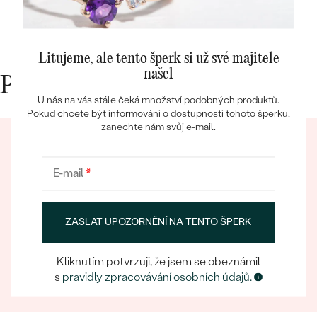
Litujeme, ale tento šperk si už své majitele
Bestsellery
našel
Proč nakupovat v Eppi
U nás na vás stále čeká množství podobných produktů.
Pokud chcete být informováni o dostupnosti tohoto šperku,
zanechte nám svůj e-mail.
OBJEVIT
E-mail
*
ZASLAT UPOZORNĚNÍ NA TENTO ŠPERK
Eppický zážitek
Při nakupování online i osobně se můžete spolehnout
Kliknutím potvrzuji, že jsem se obeznámil
na náš tým, který se postará o to, aby už samotný
s
pravidly zpracovávání osobních údajů.
výběr šperku byl eppickým zážitkem.