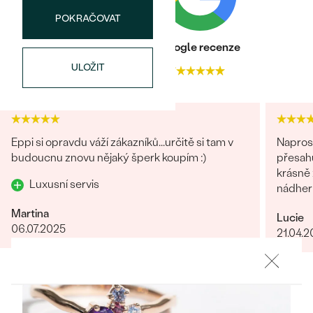
náušnice
Nejprodávanější
POKRAČOVAT
PODLE TVARU KAMENE
Personalizované
Heureka recenze
Google recenze
prsteny
NA MÍRU
PROHLÉDNOUT
ULOŽIT
4.9
4.7
přívěsky
DIAMANTY
PROHLÉDNOUT
Wave kolekce
Eppi si opravdu váží zákazníků...určitě si tam v
Naprost
OBJEVIT
budoucnu znovu nějaký šperk koupím :)
přesahuj
krásně z
Luxusní servis
nádhern
PROHLÉDNOUT
Martina
Lucie
06.07.2025
21.04.