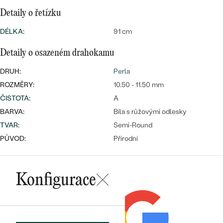
CENOVĚ DOSTUPNÉ
DRAHOKAM
Detaily o řetízku
CENOVĚ DOSTUPNÉ
S DRAHOKAMY
LUXUSNÍ
Nejprodávanější
DÉLKA
:
91 cm
LUXUSNÍ
S LAB-GROWN DIAMANTY
DLE MATERIÁLU
Detaily o osazeném drahokamu
snubní prsteny
ZLATO
S PERLAMI
DRUH:
Perla
ROZMĚRY:
10.50 - 11.50 mm
PLATINA
ČISTOTA
:
A
DLE STYLU
PROHLÉDNOUT
STŘÍBRO
BARVA:
Bíla s růžovými odlesky
PERSONALIZOVANÉ
TVAR
:
Semi-Round
PŮVOD:
Přírodní
SYMBOLICKÉ
MINIMALISTICKÉ
Konfigurace
PODLE PŘÍLEŽITOSTI
Nejprodávanější
PODLE BARVY