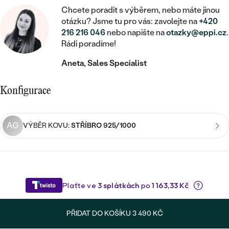
MINIMALISTICKÉ
RUČNĚ RYTÉ
DĚTSKÉ
Chcete poradit s výběrem, nebo máte jinou
ZAČÍT S LAB-GROWN DIAMANTEM
MEDAILONKY
DĚTSKÉ ŠPERKY
otázku? Jsme tu pro vás: zavolejte na
+420
STATEMENT
S VÝPLNÍ
PIERCING
216 216 046
nebo napište na
otazky@eppi.cz
.
ZAČÍT S BAREVNÝM DIAMANTEM
ŘETÍZKY
BROŽE
Rádi poradíme!
PEČETNÍ
SVATEBNÍ SETY
Aneta, Sales Specialist
VE TVARU SRDCE
DOPLŇKY
DLE KAMENE
DLE DRAHOKAMU
PERSONALIZOVANÉ
S DIAMANTY
DLE CENY
SE ZVÍŘATY
Konfigurace
DIAMANT
DLE MATERIÁLU
CENOVĚ DOSTUPNÉ
DLE DRAHOKAMU
S DRAHOKAMY
LAB-GROWN DIAMANT
ZLATO
DLE DRAHOKAMU
AG
VÝBĚR KOVU:
STŘÍBRO 925/1000
S DIAMANTY
LUXUSNÍ
S PERLAMI
MOISSANIT
S DIAMANTY
STŘÍBRO
S DRAHOKAMY
BAREVNÝ DIAMANT
S DRAHOKAMY
PLATINA
DLE CENY
S PERLAMI
CENOVĚ DOSTUPNÉ
ČERNÝ DIAMANT
S PERLAMI
DLE KAMENE
DLE CENY
LUXUSNÍ
SALT AND PEPPER DIAMANT
PŘIDAT DO KOŠÍKU
3 490 KČ
S DIAMANTY
DLE CENY