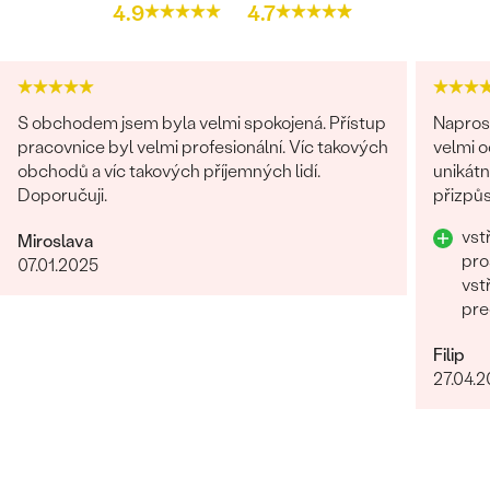
4.9
4.7
S obchodem jsem byla velmi spokojená. Přístup
Napros
pracovnice byl velmi profesionální. Víc takových
velmi 
obchodů a víc takových příjemných lidí.
unikátn
Doporučuji.
přizpůs
precizn
vst
Miroslava
pro
07.01.2025
vst
pre
Filip
27.04.