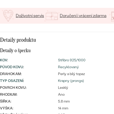
CENOVĚ DOSTUPNÉ
DRAHOKAM
CENOVĚ DOSTUPNÉ
S DRAHOKAMY
LUXUSNÍ
Doživotní servis
Doručení i vrácení zdarma
Nejprodávanější
LUXUSNÍ
S LAB-GROWN DIAMANTY
DLE MATERIÁLU
snubní prsteny
ZLATO
S PERLAMI
Detaily produktu
PLATINA
Detaily o šperku
DLE STYLU
PROHLÉDNOUT
STŘÍBRO
KOV
:
Stříbro 925/1000
PERSONALIZOVANÉ
PŮVOD KOVU
:
Recyklovaný
SYMBOLICKÉ
DRAHOKAM:
Perly a bílý topaz
TYP OSAZENÍ
:
Krapny (prongs)
MINIMALISTICKÉ
POVRCH KOVU:
Lesklý
RHODIUM:
Ano
PODLE PŘÍLEŽITOSTI
Nejprodávanější
ŠÍŘKA:
5.8 mm
VÝŠKA:
14 mm
PODLE BARVY