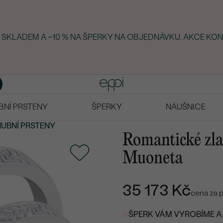
Y SKLADEM A −10 % NA ŠPERKY NA OBJEDNÁVKU. AKCE KON
BNÍ PRSTENY
ŠPERKY
NÁUŠNICE
UBNÍ PRSTENY
Romantické zla
Muoneta
35 173 Kč
cena za 
ŠPERK VÁM VYROBÍME A 