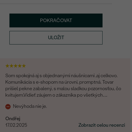
POKRAČOVAT
ULOŽIT
Som spokojná aj s objednanými náušnicami ,aj celkovo.
Komunikácia s e-shopom na úrovni, promptná. Tovar
prišiel pekne zabalený, s malou sladkou pozornosťou, čo
kvitujem.Vidieť záujem o zákazníka po všetkých
stránkach.
Nevýhoda nie je.
Ondřej
17.02.2025
Zobrazit celou recenzi