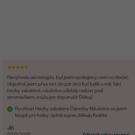
Nevyhodu asi nenajdu. byl jsem spokojený, není co dodat,
objednal jsem přes net, do pár dnů byl balík u mě, fakt
hezky zabalené, náušnice udelaly radost pod
stromečkem. můžu jen doporučit Děkuji
Rychlost Hezky zabalene Dárečky Náušnice co jsem
koupil pro holky, úplně super, děkuju Kvalita
Jiří
03.01.2025
Zobrazit celou recenzi