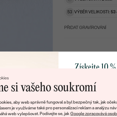
53
VÝBĚR VELIKOSTI:
53 
PŘIDAT GRAVÍROVÁNÍ
VYBERTE FONT
Napište iniciály/text
15
/ 15 ZNAKŮ
Získejte 10 %
svůj první 
okies
DOML
e si vašeho soukromí
Přidejte se k nám a 
poctivě vyráběných 
okies, aby web správně fungoval a byl bezpečný tak, jak oček
Jako dárek na přivítá
lasem je využíváme také pro personalizaci reklam a analýzu náv
Doživotní servis
Doručení 
zašleme slevový kód
há web vylepšovat. Podívejte se, jak
Google zpracovává osobn