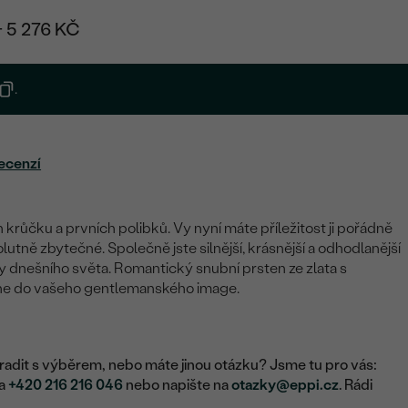
+ 5 276 KČ
.
ecenzí
 krůčku a prvních polibků. Vy nyní máte příležitost ji pořádně
solutně zbytečné. Společně jste silnější, krásnější a odhodlanější
 dnešního světa. Romantický snubní prsten ze zlata s
e do vašeho gentlemanského image.
adit s výběrem, nebo máte jinou otázku? Jsme tu pro vás:
na
+420 216 216 046
nebo napište na
otazky@eppi.cz
. Rádi