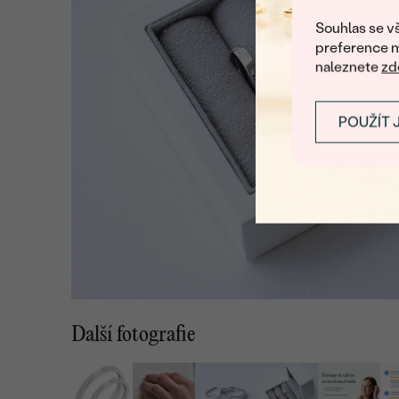
Souhlas se vš
preference m
naleznete
zd
POUŽÍT 
Další fotografie