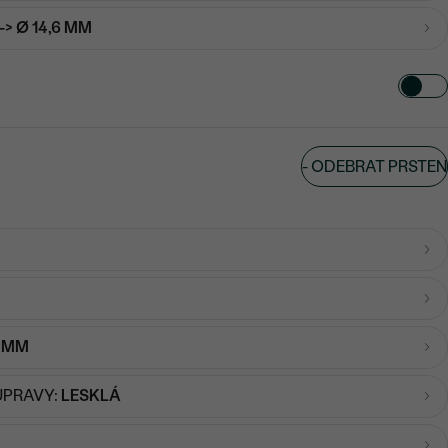
-> Ø 14,6 MM
-
ODEBRAT PRSTEN
3 MM
ÚPRAVY:
LESKLÁ