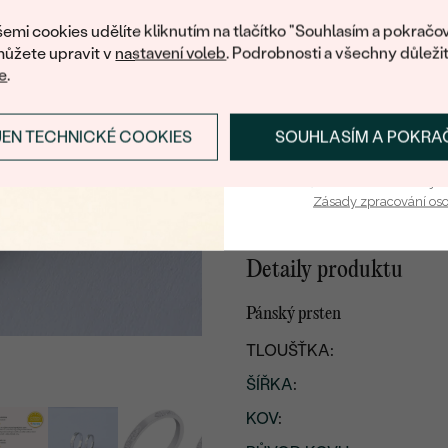
nákup.
DALŠÍ KOVY
emi cookies udělíte kliknutím na tlačítko "Souhlasím a pokračov
ůžete upravit v
nastavení voleb
. Podrobnosti a všechny důleži
e
.
JEN TECHNICKÉ COOKIES
SOUHLASÍM A POKRA
PŘIHLÁSIT SE A ZÍ
PLATINA
Vaša e-mailová adresa je 
Zásady zpracování os
Detaily produktu
Pánský prsten
TLOUŠŤKA:
ŠÍŘKA
:
KOV
: