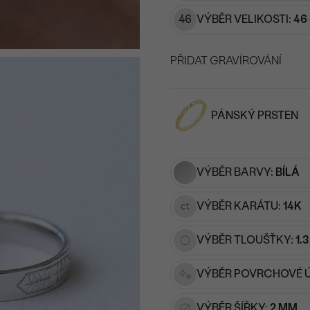
46
VÝBĚR VELIKOSTI:
46 
PŘIDAT GRAVÍROVÁNÍ
VYBERTE FONT
PÁNSKÝ PRSTEN
Napište iniciály/text
15
/ 15 ZNAKŮ
VÝBĚR BARVY:
BÍLÁ
VÝBĚR KARÁTU:
14K
VÝBĚR TLOUŠŤKY:
1.
VÝBĚR POVRCHOVÉ 
VÝBĚR ŠÍŘKY:
2 MM