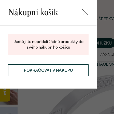
Nákupní košík
LETNÍ BLACK FRIDAY: −25 % NA ŠPERK
Ještě jste nepřidali žádné produkty do
O NÁS
BLOG
ŠPERKY NA MÍRU
DOMLUVIT SI SCHŮZKU
svého nákupního košíku
VÝPRODEJ
SNUBNÍ PRSTENY
ZÁSNU
SNUBNÍ PRSTENY
NETRADIČNÍ
SNUBNÍ PRSTENY
VINTAGE
SN
POKRAČOVAT V NÁKUPU