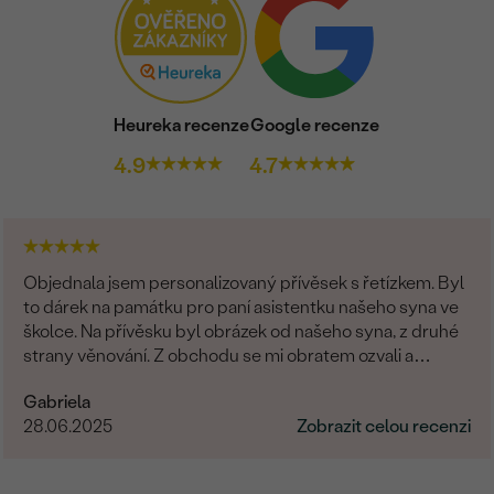
Heureka recenze
Google recenze
4.9
4.7
Objednala jsem personalizovaný přívěsek s řetízkem. Byl
to dárek na památku pro paní asistentku našeho syna ve
školce. Na přívěsku byl obrázek od našeho syna, z druhé
strany věnování. Z obchodu se mi obratem ozvali a
dořešili jsme všechny detaily objednávky. Šperk je
Gabriela
nádherný, udělal velikou radost, je originální a opravdová
28.06.2025
Zobrazit celou recenzi
památka. Jednání s paní po e-mailu bylo rychlé a
příjemné. Moc obchod doporučuji!