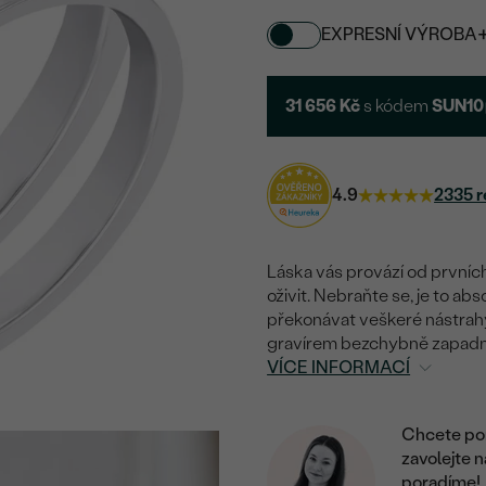
EXPRESNÍ VÝROBA
31 656 Kč
s kódem
SUN10
4.9
2335 r
Láska vás provází od prvních
oživit. Nebraňte se, je to ab
překonávat veškeré nástrahy
gravírem bezchybně zapadn
VÍCE INFORMACÍ
Chcete por
zavolejte 
poradíme!