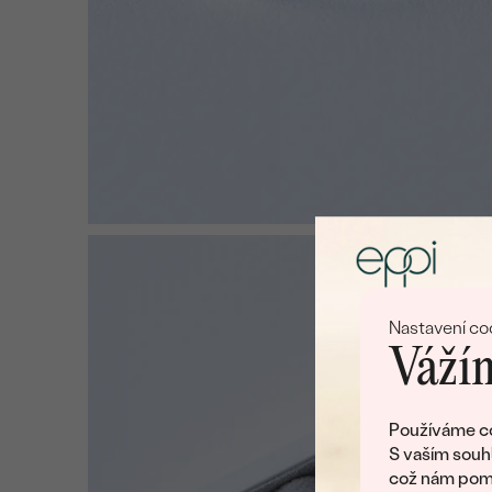
Nastavení co
Vážím
Používáme co
S vaším souh
což nám pomá