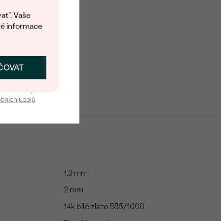
at". Vaše
té informace
ČOVAT
SKAT SLEVU
u nás v bezpečí.
obních údajů
1.3 mm
2 mm
14k bílé zlato 585/1000