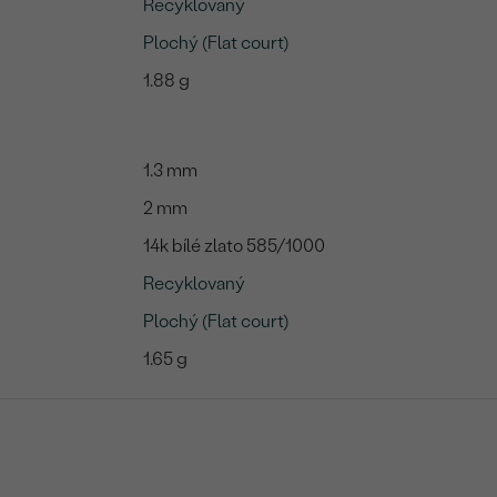
Recyklovaný
Plochý (Flat court)
1.88 g
1.3 mm
2 mm
14k bílé zlato 585/1000
Recyklovaný
Plochý (Flat court)
1.65 g