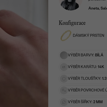
Aneta, Sal
Konfigurace
DÁMSKÝ PRSTEN
VÝBĚR BARVY:
BÍLÁ
VÝBĚR KARÁTU:
14K
VÝBĚR TLOUŠŤKY:
1.
VÝBĚR POVRCHOVÉ 
VÝBĚR ŠÍŘKY:
2 MM