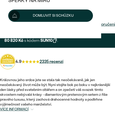
ŠPERKY NA MÍRU
KOMBINOVANÉ ZLATO
STŘÍBRNÉ
POSTRANNÍ KAMENY
ZLATÉ
VÝPRODEJ
89 800 Kč
ŠPERKY SKLADEM
DOMLUVIT SI SCHŮZKU
PLATINOVÉ
HALO
DLE STYLU
STŘÍBRNÉ
KDYŽ ŠPERKY POMÁHAJÍ
VÝPRODEJ
Možnosti doručení
JEDNODUCHÉ
TŘI KAMENY
PLATINOVÉ
DLE STYLU
DLE TYPU
DLE MATERIÁLU
80 820 Kč
s kódem
SUN10
.
BEZ KAMENE
PECKOVÉ
VINTAGE
NÁUŠNICE
ZLATÉ
DLE STYLU
ETERNITY
KRUHOVÉ
SNUBNÍ A ZÁSNUBNÍ SETY
SOLITÉR
PRSTENY
4.9
2335 recenzí
STŘÍBRNÉ
VYKROJENÉ
MINIMALISTICKÉ
NETRADIČNÍ
NAROZENÍ DÍTĚTE
PŘÍVĚSKY
PLATINOVÉ
VINTAGE
Královnou jeho srdce jste se stala tak neočekávaně, jak jen
VISACÍ
neočekávaný život může být. Nyní stojíte bok po boku v nejkrásnější
PERSONALIZOVANÉ
NÁRAMKY
SESTAV SI SVŮJ PRSTEN
den lásky před svatebním oltářem a on zpečetí váš svazek tímto
NETRADIČNÍ
DLE STYLU
SOLITÉR
skvostem nebývalé krásy - diamantovým prstenovým setem z říše
ZAČÍT S PRSTENEM
SE ZNAMENÍM ZVĚROKRUHU
SETY
pravého luxusu, který zachová drahocenné hodnoty a podtrhne
ETERNITY
TEPANÉ
výjimečnost vašeho manželství.
VE TVARU SRDCE
ZAČÍT S DIAMANTEM
VÍCE INFORMACÍ
MINIMALISTICKÉ
PÁNSKÉ ŠPERKY