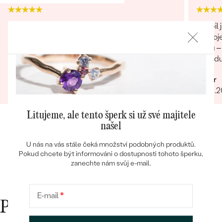
Nákup se týkal dost drahého zboží, obávala
Koupil 
jsem se, jestli mi bude doručeno v pořádku.
spokoj
Bestsellery
Všechno klaplo na 100 %. Dokonce jsem něco
týmu – 
přiobjednávala a vše mi bylo doručeno
individ
najednou, jak mi slíbili. Obchod můžu rozhodně
opravdu
Marcela
Lumír
doporučit.
komunik
29.01.2025
Zobrazit celou recenzi
02.01.
plné sp
OBJEVIT
proces 
rozhodn
Litujeme, ale tento šperk si už své majitele
výjimeč
našel
U nás na vás stále čeká množství podobných produktů.
Pokud chcete být informováni o dostupnosti tohoto šperku,
zanechte nám svůj e-mail.
E-mail
*
Proč nakupovat v Eppi