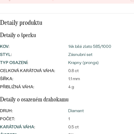
CENOVĚ DOSTUPNÉ
DRAHOKAM
CENOVĚ DOSTUPNÉ
S DRAHOKAMY
LUXUSNÍ
Nejprodávanější
Detaily produktu
LUXUSNÍ
S LAB-GROWN DIAMANTY
DLE MATERIÁLU
snubní prsteny
Detaily o šperku
ZLATO
S PERLAMI
KOV
:
14k bílé zlato 585/1000
PLATINA
STYL
:
Zásnubní set
DLE STYLU
TYP OSAZENÍ
:
Krapny (prongs)
PROHLÉDNOUT
STŘÍBRO
CELKOVÁ KARÁTOVÁ VÁHA:
0.8 ct
PERSONALIZOVANÉ
ŠÍŘKA:
1.1 mm
SYMBOLICKÉ
PŘIBLIŽNÁ VÁHA:
4 g
Detaily o osazeném drahokamu
MINIMALISTICKÉ
DRUH:
Diamant
PODLE PŘÍLEŽITOSTI
Nejprodávanější
POČET:
1
KARÁTOVÁ VÁHA
:
0.5 ct
PODLE BARVY