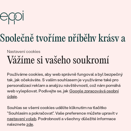
Společně tvoříme příběhy krásy a
lásky
Nastavení cookies
Vážíme si vašeho soukromí
Připojte se k nám!
Používáme cookies, aby web správně fungoval a byl bezpečný
tak, jak očekáváte. S vaším souhlasem je využíváme také pro
personalizaci reklam a analýzu návštěvnosti, což nám pomáhá
web vylepšovat. Podívejte se, jak
Google zpracovává osobní
údaje
.
Souhlas se všemi cookies udělíte kliknutím na tlačítko
"Souhlasím a pokračovat". Vaše preference můžete upravit v
nastavení voleb
. Podrobnosti a všechny důležité informace
© 2011 - 2026, Eppi.cz
naleznete
zde
.