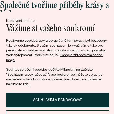
Společně tvoříme příběhy krásy a
lásky
Nastavení cookies
Vážíme si vašeho soukromí
Připojte se k nám!
Používáme cookies, aby web správně fungoval a byl bezpečný
tak, jak očekáváte. S vaším souhlasem je využíváme také pro
personalizaci reklam a analýzu návštěvnosti, což nám pomáhá
web vylepšovat. Podívejte se, jak
Google zpracovává osobní
údaje
.
Souhlas se všemi cookies udělíte kliknutím na tlačítko
"Souhlasím a pokračovat". Vaše preference můžete upravit v
nastavení voleb
. Podrobnosti a všechny důležité informace
© 2011 - 2026, Eppi.cz
naleznete
zde
.
SOUHLASÍM A POKRAČOVAT