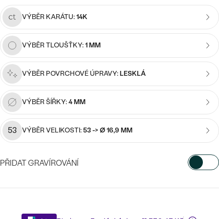
náušnice
Nejprodávanější
PODLE TVARU KAMENE
VÝBĚR KARÁTU:
14K
Personalizované
prsteny
NA MÍRU
PROHLÉDNOUT
VÝBĚR TLOUŠŤKY:
1 MM
přívěsky
DIAMANTY
VÝBĚR POVRCHOVÉ ÚPRAVY:
LESKLÁ
PROHLÉDNOUT
Wave kolekce
OBJEVIT
VÝBĚR ŠÍŘKY:
4 MM
53
VÝBĚR VELIKOSTI:
53 -> Ø 16,9 MM
PROHLÉDNOUT
PŘIDAT GRAVÍROVÁNÍ
VYBERTE FONT
Napište iniciály/text