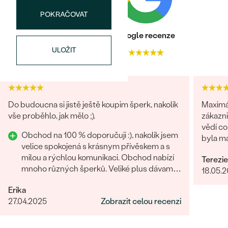
POKRAČOVAT
Heureka recenze
Google recenze
ULOŽIT
4.9
4.7
Do budoucna si jistě ještě koupim šperk, nakolik
Maximální s
vše proběhlo, jak mělo ;).
zákazn
vědí co
Obchod na 100 % doporučuji :), nakolik jsem
byla ma
velice spokojená s krásnym přívěskem a s
málo.
milou a rýchlou komunikaci. Obchod nabízí
Terezie
mnoho různých šperků. Veliké plus dávam i
18.05.
za rýchle vyhotovení přívěsku.
Erika
27.04.2025
Zobrazit celou recenzi