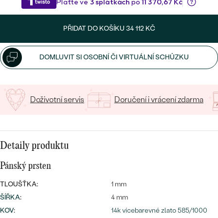
15
/ 15 ZNAKŮ
PŘIDAT DO KOŠÍKU
34 112 KČ
Bestsellery
DOMLUVIT SI OSOBNÍ ČI VIRTUÁLNÍ SCHŮZKU
OBJEVIT
Doživotní servis
Doručení i vrácení zdarma
Detaily produktu
Pánský prsten
TLOUŠŤKA:
1 mm
ŠÍŘKA
:
4 mm
KOV
:
14k vícebarevné zlato 585/1000