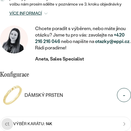
MINIMALISTICKÉ
RUČNĚ RYTÉ
DĚTSKÉ
volbu nám prosím sdělte v poznámce ve 3. kroku objednávky
ZAČÍT S LAB-GROWN DIAMANTEM
MEDAILONKY
DĚTSKÉ ŠPERKY
VÍCE INFORMACÍ
STATEMENT
S VÝPLNÍ
PIERCING
ZAČÍT S BAREVNÝM DIAMANTEM
ŘETÍZKY
BROŽE
PEČETNÍ
Chcete poradit s výběrem, nebo máte jinou
SVATEBNÍ SETY
otázku? Jsme tu pro vás: zavolejte na
+420
VE TVARU SRDCE
DOPLŇKY
DLE KAMENE
DLE DRAHOKAMU
216 216 046
nebo napište na
otazky@eppi.cz
.
PERSONALIZOVANÉ
Rádi poradíme!
S DIAMANTY
DLE CENY
SE ZVÍŘATY
DIAMANT
DLE MATERIÁLU
Aneta, Sales Specialist
CENOVĚ DOSTUPNÉ
DLE DRAHOKAMU
S DRAHOKAMY
LAB-GROWN DIAMANT
ZLATO
DLE DRAHOKAMU
S DIAMANTY
Konfigurace
LUXUSNÍ
S PERLAMI
MOISSANIT
S DIAMANTY
STŘÍBRO
S DRAHOKAMY
-
BAREVNÝ DIAMANT
DÁMSKÝ PRSTEN
S DRAHOKAMY
PLATINA
DLE CENY
S PERLAMI
CENOVĚ DOSTUPNÉ
ČERNÝ DIAMANT
S PERLAMI
DLE KAMENE
DLE CENY
LUXUSNÍ
SALT AND PEPPER DIAMANT
VÝBĚR KARÁTU:
14K
S DIAMANTY
DLE CENY