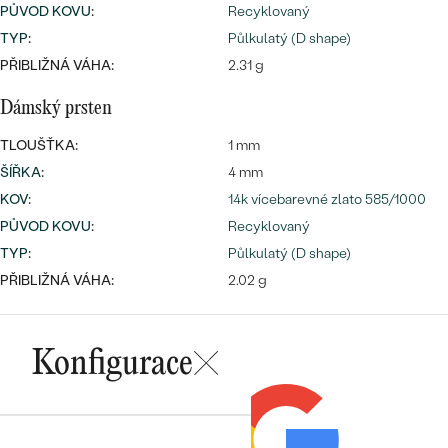
PŮVOD KOVU
:
Recyklovaný
TYP
:
Půlkulatý (D shape)
PŘIBLIŽNÁ VÁHA:
2.31 g
Dámský prsten
TLOUŠŤKA:
1 mm
ŠÍŘKA
:
4 mm
KOV
:
14k vícebarevné zlato 585/1000
PŮVOD KOVU
:
Recyklovaný
TYP
:
Půlkulatý (D shape)
PŘIBLIŽNÁ VÁHA:
2.02 g
Konfigurace