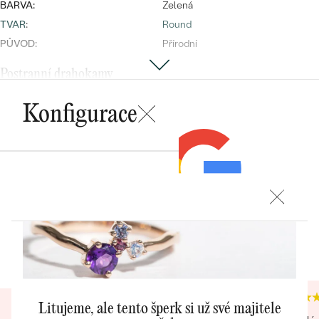
BARVA:
Zelená
TVAR
:
Round
PŮVOD:
Přírodní
Bestsellery
Postranní drahokamy
DRUH:
Diamant
Konfigurace
POČET:
4
KARÁTOVÁ VÁHA
:
0.12 ct
OBJEVIT
ROZMĚRY:
2.00 mm (0.03ct)
TVAR
:
Round
POKRAČOVAT
ČISTOTA
:
SI1
BARVA
:
G-H
Heureka recenze
Google recenze
PŮVOD:
Přírodní
ULOŽIT
4.9
4.7
Litujeme, ale tento šperk si už své majitele