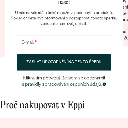
To nejlepší klenotnictví v České republice!
Skvělý 
našel
Úžasný osobní přístup, flexibilita, zakázková
zákazni
U nás na vás stále čeká množství podobných produktů.
výroba, design, vkus. Zkrátka super!
zabalen
Pokud chcete být informováni o dostupnosti tohoto šperku,
doporuč
zanechte nám svůj e-mail.
Naprosto úžasný přístup servis komunikace
design vstřícnost
Darina
12.07.2
E-mail
*
Filip
12.03.2025
Zobrazit celou recenzi
ZASLAT UPOZORNĚNÍ NA TENTO ŠPERK
Kliknutím potvrzuji, že jsem se obeznámil
s
pravidly zpracovávání osobních údajů.
Proč nakupovat v Eppi