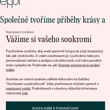
Společně tvoříme příběhy krásy a
lásky
Nastavení cookies
Vážíme si vašeho soukromí
Připojte se k nám!
Používáme cookies, aby web správně fungoval a byl bezpečný
tak, jak očekáváte. S vaším souhlasem je využíváme také pro
personalizaci reklam a analýzu návštěvnosti, což nám pomáhá
web vylepšovat. Podívejte se, jak
Google zpracovává osobní
údaje
.
Souhlas se všemi cookies udělíte kliknutím na tlačítko
"Souhlasím a pokračovat". Vaše preference můžete upravit v
nastavení voleb
. Podrobnosti a všechny důležité informace
© 2011 - 2026, Eppi.cz
naleznete
zde
.
SOUHLASÍM A POKRAČOVAT