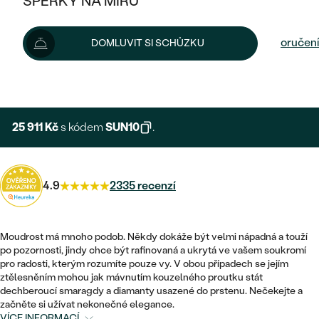
ŠPERKY NA MÍRU
28 790 Kč
KOMBINOVANÉ ZLATO
STŘÍBRNÉ
POSTRANNÍ KAMENY
ZLATÉ
VÝPRODEJ
ŠPERKY SKLADEM
Možnosti doručení
DOMLUVIT SI SCHŮZKU
PLATINOVÉ
HALO
DLE STYLU
STŘÍBRNÉ
KDYŽ ŠPERKY POMÁHAJÍ
VÝPRODEJ
+ 5 758 KČ
EXPRESNÍ VÝROBA
JEDNODUCHÉ
TŘI KAMENY
PLATINOVÉ
DLE STYLU
DLE TYPU
DLE MATERIÁLU
BEZ KAMENE
PECKOVÉ
VINTAGE
25 911 Kč
s kódem
SUN10
.
NÁUŠNICE
ZLATÉ
DLE STYLU
ETERNITY
KRUHOVÉ
SNUBNÍ A ZÁSNUBNÍ SETY
SOLITÉR
PRSTENY
STŘÍBRNÉ
4.9
2335 recenzí
VYKROJENÉ
MINIMALISTICKÉ
NETRADIČNÍ
NAROZENÍ DÍTĚTE
PŘÍVĚSKY
PLATINOVÉ
VINTAGE
VISACÍ
Moudrost má mnoho podob. Někdy dokáže být velmi nápadná a touží
PERSONALIZOVANÉ
NÁRAMKY
SESTAV SI SVŮJ PRSTEN
po pozornosti, jindy chce být rafinovaná a ukrytá ve vašem soukromí
NETRADIČNÍ
DLE STYLU
SOLITÉR
pro radosti, kterým rozumíte pouze vy. V obou případech se jejím
ZAČÍT S PRSTENEM
SE ZNAMENÍM ZVĚROKRUHU
SETY
ztělesněním mohou jak mávnutím kouzelného proutku stát
ETERNITY
TEPANÉ
dechberoucí smaragdy a diamanty usazené do prstenu. Nečekejte a
VE TVARU SRDCE
ZAČÍT S DIAMANTEM
začněte si užívat nekonečné elegance.
MINIMALISTICKÉ
PÁNSKÉ ŠPERKY
VÍCE INFORMACÍ