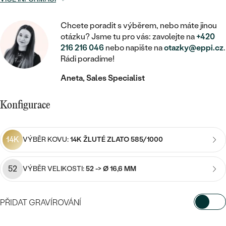
MINIMALISTICKÉ
RUČNĚ RYTÉ
DĚTSKÉ
ZAČÍT S LAB-GROWN DIAMANTEM
MEDAILONKY
DĚTSKÉ ŠPERKY
STATEMENT
Chcete poradit s výběrem, nebo máte jinou
S VÝPLNÍ
PIERCING
ZAČÍT S BAREVNÝM DIAMANTEM
otázku? Jsme tu pro vás: zavolejte na
+420
ŘETÍZKY
BROŽE
216 216 046
nebo napište na
otazky@eppi.cz
.
PEČETNÍ
SVATEBNÍ SETY
Rádi poradíme!
VE TVARU SRDCE
DOPLŇKY
DLE KAMENE
DLE DRAHOKAMU
PERSONALIZOVANÉ
Aneta, Sales Specialist
S DIAMANTY
DLE CENY
SE ZVÍŘATY
DIAMANT
DLE MATERIÁLU
Konfigurace
CENOVĚ DOSTUPNÉ
DLE DRAHOKAMU
S DRAHOKAMY
LAB-GROWN DIAMANT
ZLATO
DLE DRAHOKAMU
S DIAMANTY
LUXUSNÍ
S PERLAMI
MOISSANIT
14K
VÝBĚR KOVU:
14K ŽLUTÉ ZLATO 585/1000
S DIAMANTY
STŘÍBRO
S DRAHOKAMY
BAREVNÝ DIAMANT
S DRAHOKAMY
PLATINA
DLE CENY
52
VÝBĚR VELIKOSTI:
52 -> Ø 16,6 MM
S PERLAMI
CENOVĚ DOSTUPNÉ
ČERNÝ DIAMANT
S PERLAMI
DLE KAMENE
PŘIDAT GRAVÍROVÁNÍ
DLE CENY
LUXUSNÍ
SALT AND PEPPER DIAMANT
S DIAMANTY
DLE CENY
VYBERTE FONT