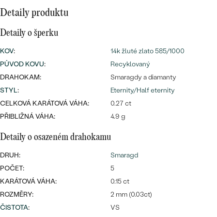
náušnice
Nejprodávanější
Detaily produktu
PODLE TVARU KAMENE
Personalizované
Detaily o šperku
prsteny
NA MÍRU
PROHLÉDNOUT
přívěsky
KOV
:
14k žluté zlato 585/1000
DIAMANTY
PŮVOD KOVU
:
Recyklovaný
DRAHOKAM:
Smaragdy a diamanty
PROHLÉDNOUT
STYL
:
Eternity/Half eternity
Wave kolekce
OBJEVIT
CELKOVÁ KARÁTOVÁ VÁHA:
0.27 ct
PŘIBLIŽNÁ VÁHA:
4.9 g
Detaily o osazeném drahokamu
PROHLÉDNOUT
DRUH:
Smaragd
POČET:
5
KARÁTOVÁ VÁHA:
0.15 ct
ROZMĚRY:
2 mm (0.03ct)
ČISTOTA
:
VS